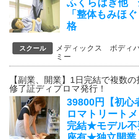
ふくらはぎ他 
「整体もみほぐ
格
メディックス ボディ
スクール
ミー
【副業、開業】1日完結で複数の
修了証ディプロマ発行！
39800円【初
ロマトリートメ
完結★モデル不
座有★独立開業