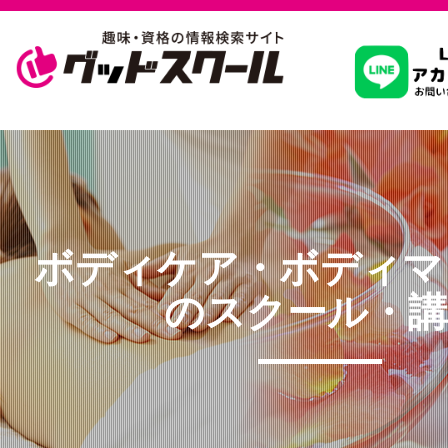
習いたいこ
スクールを
ボディケア・ボディマ
駅・路線か
のスクール・講
通信講座を探