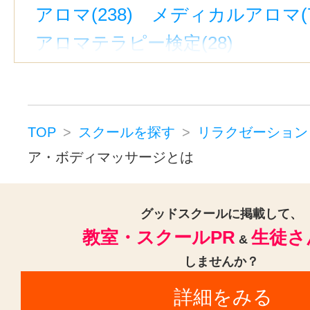
アロマ(238)
メディカルアロマ(7
アロマテラピー検定(28)
ハーブ・ハーバルセラピー(36)
ハーブ検定(10)
アーユルヴェーダ
タラソテラピー(12)
整体・矯正(2
TOP
スクールを探す
リラクゼーション
カイロプラクティック(25)
柔道
ア・ボディマッサージとは
かっさ(グアシャ)(4)
推拿（すいな
リフレクソロジー(192)
ヒーリン
グッドスクールに掲載して、
教室・スクールPR
生徒さ
マッサージ(370)
&
しませんか？
フットケア・フットマッサージ(13
詳細をみる
タイ古式マッサージ(26)