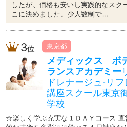
したが、価格も安いし実践的なスク
こに決めました。少人数制で…
3
東京都
位
メディックス ボ
ランスアカデミー
ドレナージュ-リフ
講座スクール東京
学校
☆楽しく学ぶ充実な１ＤＡＹコース 直