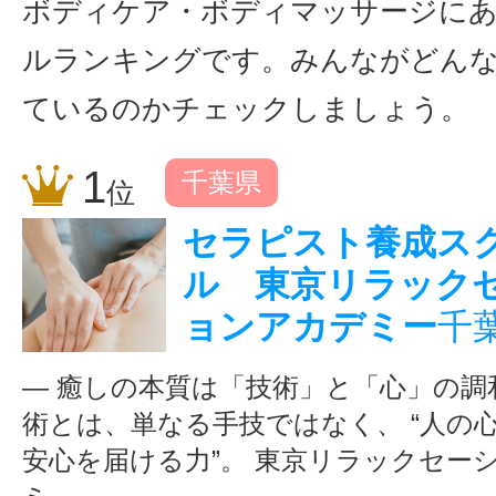
ボディケア・ボディマッサージに
ルランキングです。みんながどん
ているのかチェックしましょう。
1
千葉県
位
セラピスト養成ス
ル 東京リラック
ョンアカデミー
千
― 癒しの本質は「技術」と「心」の調和
術とは、単なる手技ではなく、 “人の
安心を届ける力”。 東京リラックセー