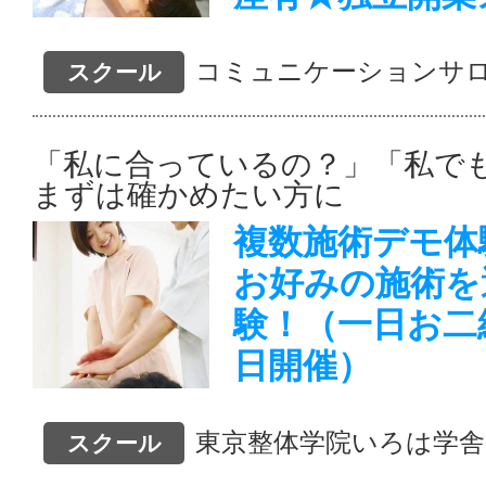
コミュニケーションサ
スクール
「私に合っているの？」「私で
まずは確かめたい方に
複数施術デモ体
お好みの施術を
験！（一日お二
日開催）
東京整体学院いろは学舎
スクール