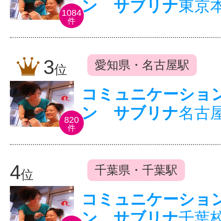
ン サブリナ
東京
1084
件
3
愛知県・名古屋駅
位
コミュニケーショ
ン サブリナ
名古
820
件
4
千葉県・千葉駅
位
コミュニケーショ
ン サブリナ
千葉