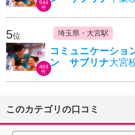
544
件
5
埼玉県・大宮駅
位
コミュニケーショ
ン サブリナ
大宮
483
件
このカテゴリの口コミ