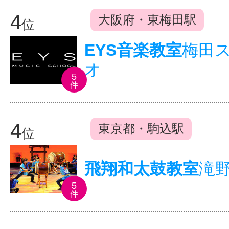
4
大阪府・東梅田駅
位
EYS音楽教室
梅田
オ
5
件
4
東京都・駒込駅
位
飛翔和太鼓教室
滝
5
件