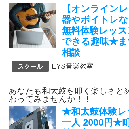
【オンラインレ
器やボイトレな
無料体験レッス
できる趣味★ま
相談
EYS音楽教室
スクール
あなたも和太鼓を叩く楽しさと爽
わってみませんか！！
★和太鼓体験レ
一人 2000円