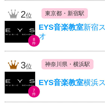
2
東京都・新宿駅
位
EYS音楽教室
新宿
オ
8
件
3
神奈川県・横浜駅
位
EYS音楽教室
横浜
7
件