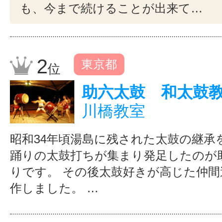
も、今まで続けることが出来て…
2
東京都
位
助六太鼓 和太鼓
川橋教室
昭和34年頃湯島に残された太鼓の継承
踊りの太鼓打ちが集まり発足したのが
りです。 その後太鼓好きが高じた仲間
作しました。 …