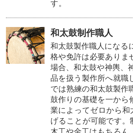
す。
和太鼓制作職人
和太鼓製作職人になる
格や免許は必要ありま
場合、和太鼓や神輿、
品を扱う製作所へ就職
では熟練の和太鼓製作
鼓作りの基礎を一から
業によってゼロから和
げることが可能です。
木工や金工はもちろん、