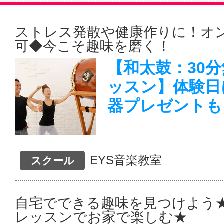
ストレス発散や健康作りに！オ
可◆今こそ趣味を磨く！
【和太鼓：30
ッスン】体験日
器プレゼントも
EYS音楽教室
スクール
自宅でできる趣味を見つけよう
レッスンでお家で楽しむ★