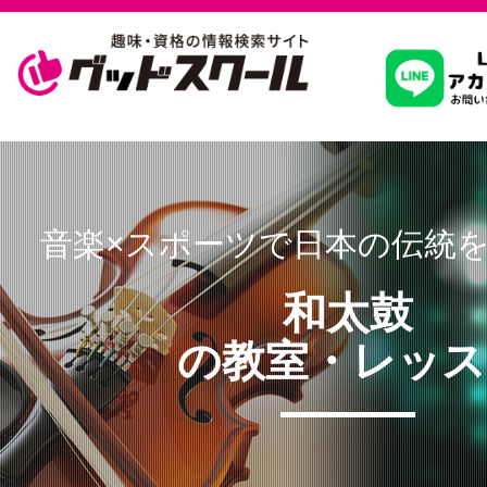
習いたいこ
スクールを
音楽×スポーツで日本の伝統
和太鼓
駅・路線か
の教室・レッス
通信講座を探