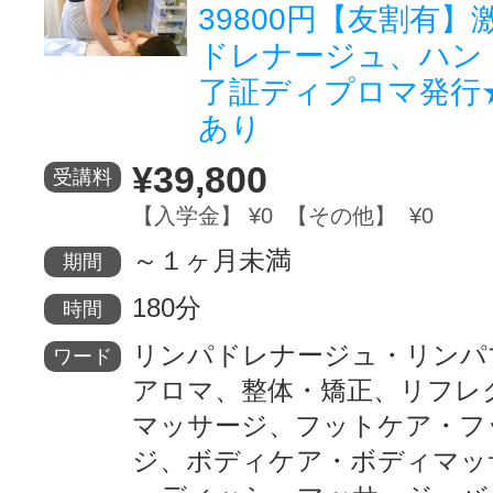
39800円【友割有
ドレナージュ、ハン
了証ディプロマ発行
あり
¥39,800
受講料
【入学金】 ¥0 【その他】 ¥0
～１ヶ月未満
期間
180分
時間
リンパドレナージュ・リンパ
ワード
アロマ、整体・矯正、リフレ
マッサージ、フットケア・フ
ジ、ボディケア・ボディマッ