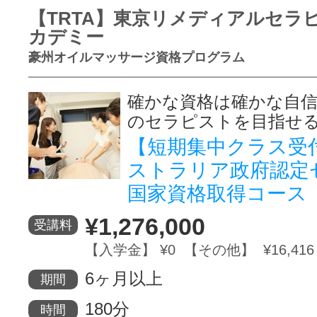
【TRTA】東京リメディアルセラ
カデミー
豪州オイルマッサージ資格プログラム
確かな資格は確かな自
のセラピストを目指せ
【短期集中クラス受
ストラリア政府認定
国家資格取得コース
¥1,276,000
受講料
【入学金】 ¥0 【その他】 ¥16,416
6ヶ月以上
期間
180分
時間