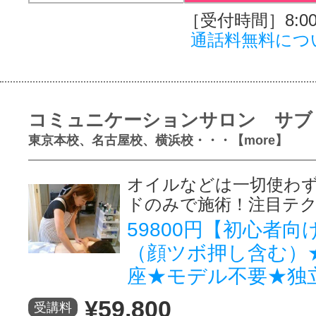
［受付時間］8:00～
通話料無料につ
コミュニケーションサロン サブ
東京本校、名古屋校、横浜校・・・【more】
オイルなどは一切使わ
ドのみで施術！注目テ
59800円【初心者
（顔ツボ押し含む）
座★モデル不要★独
¥59,800
受講料