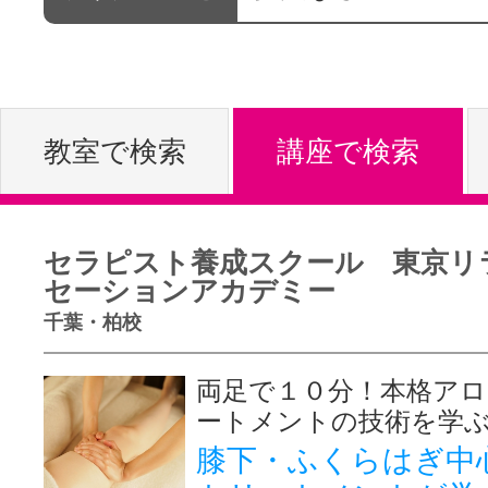
体験レッス
やりたいこ
教室で検索
講座で検索
特集をみる
セラピスト養成スクール 東京リ
セーションアカデミー
千葉・柏校
グッドスク
両足で１０分！本格ア
ートメントの技術を学ぶ
掲載のお問
膝下・ふくらはぎ中