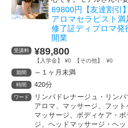
89800円【友達割
アロマセラピスト満
修了証ディプロマ発
開業
¥89,800
受講料
【入学金】 ¥0 【その他】 ¥0
～１ヶ月未満
期間
420分
時間
リンパドレナージュ・リンパ
ワード
アロマ、マッサージ、フット
マッサージ、ボディケア・ボ
ジ、ヘッドマッサージ・ヘッ