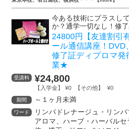
今ある技術にプラスし
か？通学一切なし！修
24800円【友達割
ール通信講座！DVD
修了証ディプロマ発
業★
¥24,800
受講料
【入学金】 ¥0 【その他】 ¥0
～１ヶ月未満
期間
リンパドレナージュ・リンパ
ワード
アロマ、ハーブ・ハーバルセ