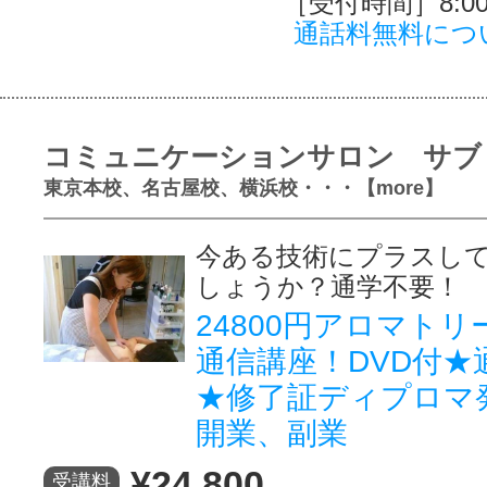
［受付時間］8:00～
通話料無料につ
コミュニケーションサロン サブ
東京本校、名古屋校、横浜校・・・【more】
今ある技術にプラスし
しょうか？通学不要！
24800円アロマト
通信講座！DVD付★
★修了証ディプロマ
開業、副業
¥24,800
受講料