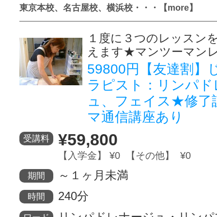
東京本校、名古屋校、横浜校・・・【more】
１度に３つのレッスン
えます★マンツーマン
59800円【友達割
ラピスト：リンパド
ュ、フェイス★修了
マ通信講座あり
¥59,800
受講料
【入学金】 ¥0 【その他】 ¥0
～１ヶ月未満
期間
240分
時間
リンパドレナージュ・リンパ