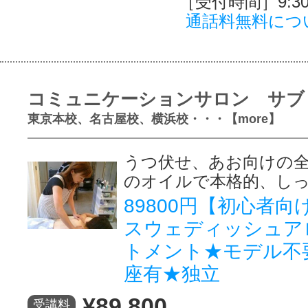
［受付時間］9:30～
通話料無料につ
コミュニケーションサロン サブ
東京本校、名古屋校、横浜校・・・【more】
うつ伏せ、あお向けの
のオイルで本格的、し
89800円【初心者向
スウェディッシュア
トメント★モデル不
座有★独立
¥89,800
受講料