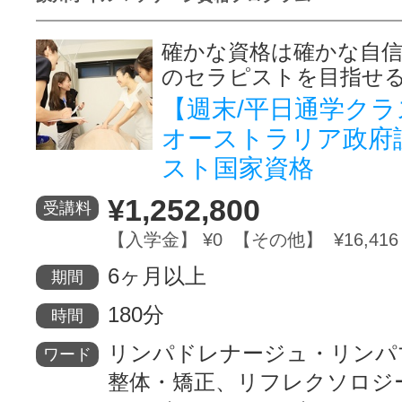
確かな資格は確かな自
のセラピストを目指せ
【週末/平日通学ク
オーストラリア政府
スト国家資格
¥1,252,800
受講料
【入学金】 ¥0 【その他】 ¥16,416
6ヶ月以上
期間
180分
時間
リンパドレナージュ・リンパ
ワード
整体・矯正、リフレクソロジ