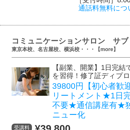
通話料無料につ
コミュニケーションサロン サブ
東京本校、名古屋校、横浜校・・・【more】
【副業、開業】1日完結
を習得！修了証ディプ
39800円【初心者
リートメント★1日
不要★通信講座有★
ニュー化
¥39,800
受講料