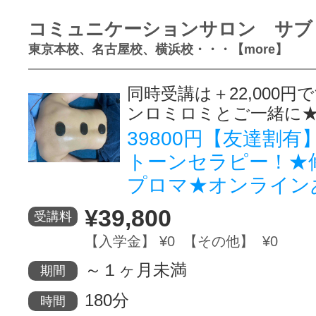
コミュニケーションサロン サブ
東京本校、名古屋校、横浜校・・・【more】
同時受講は＋22,000
ンロミロミとご一緒に
39800円【友達割
トーンセラピー！★
プロマ★オンライン
¥39,800
受講料
【入学金】 ¥0 【その他】 ¥0
～１ヶ月未満
期間
180分
時間