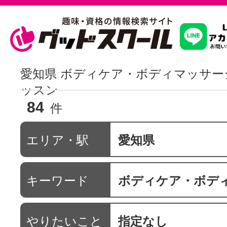
習いたいこ
愛知県 ボディケア・ボディマッサー
ッスン
84
スクールを
件
エリア・駅
愛知県
駅・路線か
キーワード
ボディケア・ボディマ
通信講座を探
やりたいこと
指定なし