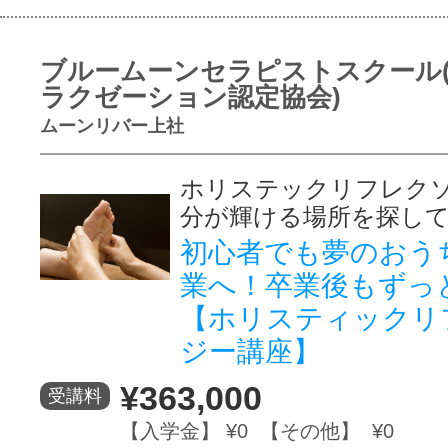
ブルームーンセラピストスクール
ラクゼーション認定協会)
ムーンリバー上社
ホリステックリフレクソ
分が輝ける場所を探し
初心者でも夢のおう
業へ！卒業後もずっ
【ホリスティックリ
ジー講座】
¥363,000
受講料
【入学金】 ¥0 【その他】 ¥0