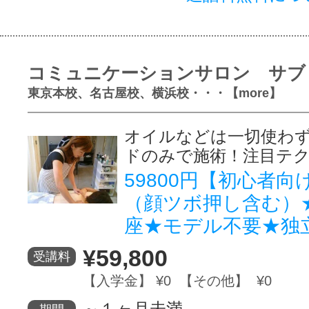
コミュニケーションサロン サブ
東京本校、名古屋校、横浜校・・・【more】
オイルなどは一切使わ
ドのみで施術！注目テ
59800円【初心者
（顔ツボ押し含む）
座★モデル不要★独
¥59,800
受講料
【入学金】 ¥0 【その他】 ¥0
～１ヶ月未満