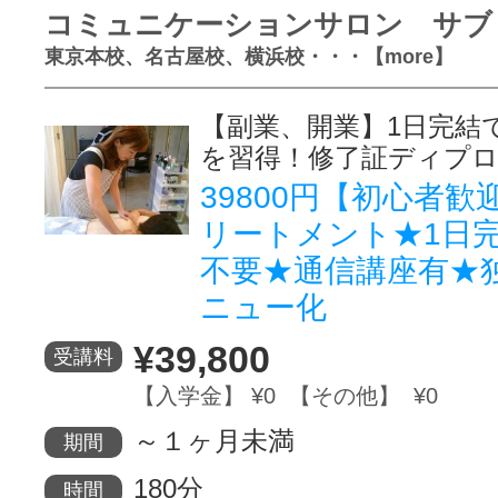
コミュニケーションサロン サブ
東京本校、名古屋校、横浜校・・・【more】
【副業、開業】1日完結
を習得！修了証ディプ
39800円【初心者
リートメント★1日
不要★通信講座有★
ニュー化
¥39,800
受講料
【入学金】 ¥0 【その他】 ¥0
～１ヶ月未満
期間
180分
時間