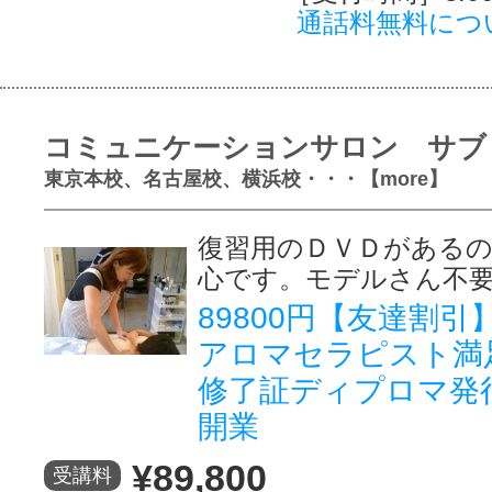
通話料無料につ
コミュニケーションサロン サブ
東京本校、名古屋校、横浜校・・・【more】
復習用のＤＶＤがある
心です。モデルさん不
89800円【友達割
アロマセラピスト満
修了証ディプロマ発
開業
¥89,800
受講料