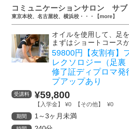
コミュニケーションサロン サブ
東京本校、名古屋校、横浜校・・・【more】
オイルを使用して、足
まずはショートコース
59800円【友割有
レクソロジー（足裏
修了証ディプロマ発
プアップあり
¥59,800
受講料
【入学金】 ¥0 【その他】 ¥0
1～3ヶ月未満
期間
240分
時間