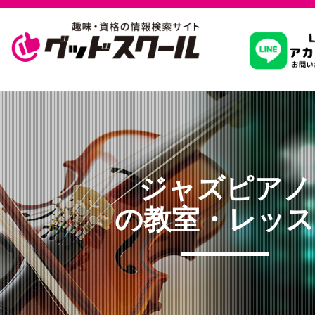
習いたいこ
スクールを
ジャズピアノ
駅・路線か
の教室・レッス
通信講座を探