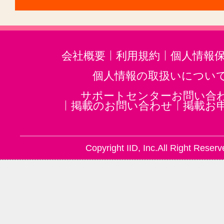
ジャズ(41)
民族楽器(6)
二胡(1
三味線(15)
沖縄三線(2)
邦楽・J
音楽講師・教師(46)
笛(3)
ホルン
会社概要
利用規約
個人情報
リュート(1)
音楽・楽器その他(14
個人情報の取扱いについ
サポートセンターお問い合
掲載のお問い合わせ
掲載お
Copyright IID, Inc.All Right Reserv