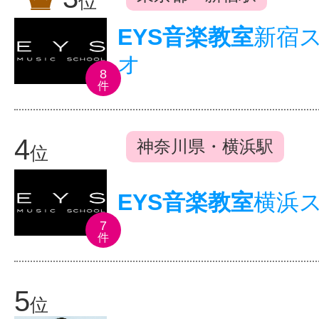
位
EYS音楽教室
新宿
オ
8
件
4
神奈川県・横浜駅
位
EYS音楽教室
横浜
7
件
5
位