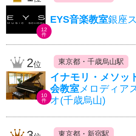
EYS音楽教室
銀座
12
件
2
東京都・千歳烏山駅
位
イナモリ・メソッ
会教室
メロディア
10
オ(千歳烏山)
件
3
東京都・新宿駅