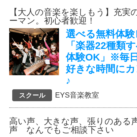
【大人の音楽を楽しもう】充実の
ーマン。初心者歓迎！
選べる無料体験
「楽器22種類
体験OK」※毎
好きな時間にカ
♪
EYS音楽教室
スクール
高い声、大きな声、張りのある
声 なんでもご相談下さい