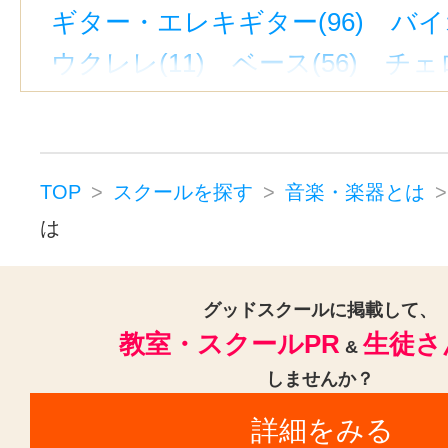
ギター・エレキギター(96)
バイ
ウクレレ(11)
ベース(56)
チェロ
ハープ(5)
ウッドベース(1)
ビオ
ピアノ(110)
キーボード・鍵盤(7
電子オルガン(51)
TOP
スクールを探す
音楽・楽器とは
コンピュータミュージック・DTM(
は
作詞・作曲(95)
楽譜制作(1)
ド
和太鼓(51)
パーカッション(5)
グッドスクールに掲載して、
教室・スクールPR
生徒さ
トロンボーン(3)
フルート(11)
&
しませんか？
サックス(16)
トランペット(11)
詳細をみる
クラリネット(7)
声楽(3)
ゴスペ