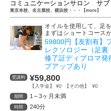
コミュニケーションサロン サブ
東京本校、名古屋校、横浜校・・・【more】
オイルを使用して、足
まずはショートコース
59800円【友割有
レクソロジー（足裏
修了証ディプロマ発
プアップあり
¥59,800
受講料
【入学金】 ¥0 【その他】 ¥0
1～3ヶ月未満
期間
240分
時間