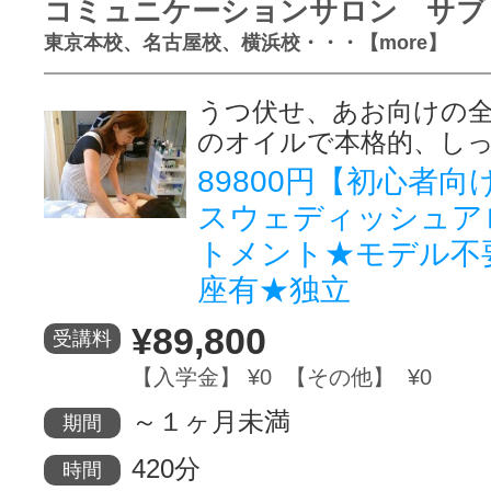
コミュニケーションサロン サブ
東京本校、名古屋校、横浜校・・・【more】
うつ伏せ、あお向けの
のオイルで本格的、し
89800円【初心者向
スウェディッシュア
トメント★モデル不
座有★独立
¥89,800
受講料
【入学金】 ¥0 【その他】 ¥0
～１ヶ月未満
期間
420分
時間