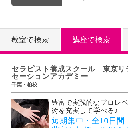
体験レッス
やりたいこ
教室で検索
講座で検索
特集をみる
セラピスト養成スクール 東京リ
セーションアカデミー
千葉・柏校
グッドスク
豊富で実践的なプロレ
術を充実して学べる♪
掲載のお問
短期集中・全10日間