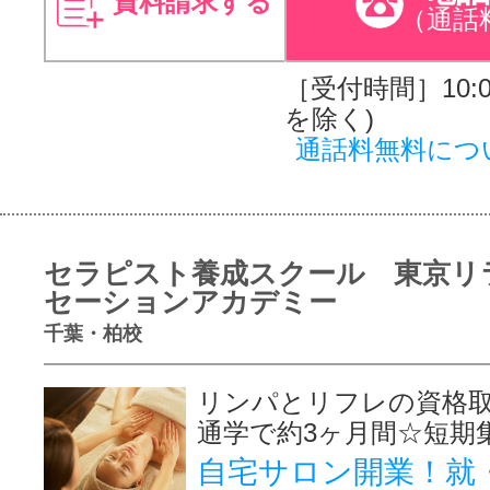
資料請求する
（通話
［受付時間］10:00
を除く)
通話料無料につ
セラピスト養成スクール 東京リ
セーションアカデミー
千葉・柏校
リンパとリフレの資格取
通学で約3ヶ月間☆短期
自宅サロン開業！就