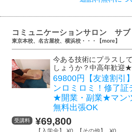
コミュニケーションサロン サブ
東京本校、名古屋校、横浜校・・・【more】
今ある技術にプラスし
しょうか？中高年歓迎★
69800円【友達割
ンロミロミ！修了証
★開業・副業★マン
無料出張OK
¥69,800
受講料
【入学金】 ¥0 【その他】 ¥0