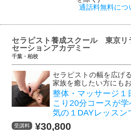
通話料無料につ
セラピスト養成スクール 東京リ
セーションアカデミー
千葉・柏校
セラピストの幅を広げ
家族を癒したい方にも
整体・マッサージ１
こり20分コースが学
気の１DAYレッスン
¥30,800
受講料