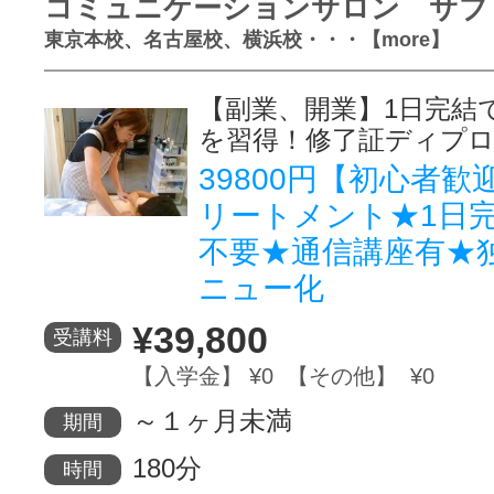
コミュニケーションサロン サブ
東京本校、名古屋校、横浜校・・・【more】
【副業、開業】1日完結
を習得！修了証ディプ
39800円【初心者
リートメント★1日
不要★通信講座有★
ニュー化
¥39,800
受講料
【入学金】 ¥0 【その他】 ¥0
～１ヶ月未満
期間
180分
時間