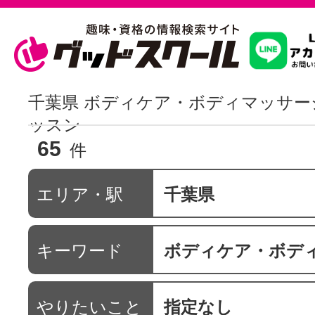
習いたいこ
千葉県 ボディケア・ボディマッサー
ッスン
65
スクールを
件
エリア・駅
千葉県
駅・路線か
キーワード
ボディケア・ボディマ
通信講座を探
やりたいこと
指定なし