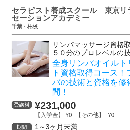
セラピスト養成スクール 東京リ
セーションアカデミー
千葉・柏校
リンパマッサージ資格
５０分のプロレベルの
全身リンパオイルト
ト資格取得コース！
パの技術と資格を修
間！
¥231,000
受講料
【入学金】 ¥0 【その他】 ¥0
1～3ヶ月未満
期間