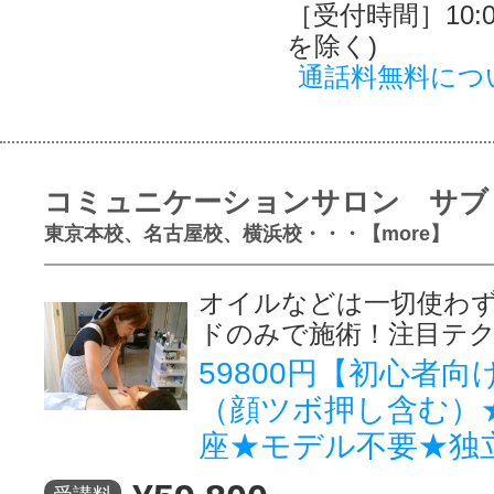
［受付時間］10:00
を除く)
通話料無料につ
コミュニケーションサロン サブ
東京本校、名古屋校、横浜校・・・【more】
オイルなどは一切使わ
ドのみで施術！注目テ
59800円【初心者
（顔ツボ押し含む）
座★モデル不要★独