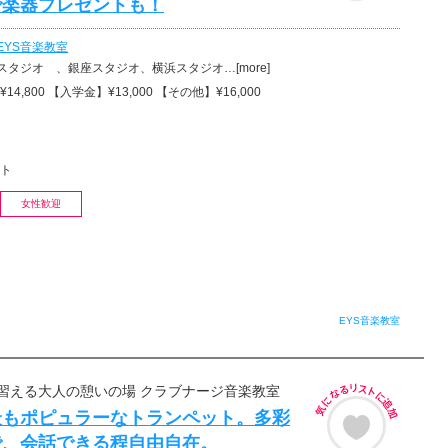
で楽器プレゼントも！
EYS音楽教室
タジオ 、銀座スタジオ、横浜スタジオ…[more]
4,800 【入学金】¥13,000 【その他】¥16,000
ト
女性歓迎
EYS音楽教室
習える大人の憩いの場 クラブナージ音楽教室
最もポピュラーなトランペット。多彩
で、会話できる程自由自在。