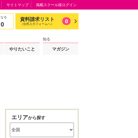
サイトマップ
掲載スクール様ログイン
になる
資料請求リスト
0
0
（住所入力フォームへ）
知る
やりたいこと
マガジン
エリア
から探す