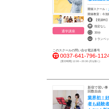
開催スクール：
開催教室：今池
【受講料】¥
指定なし
通学講座
30分
トランペッ
このスクールの問い合せ電話番号
0037-641-796-112
[受付時間] 12:00～20:30 (月を除く)
新宿で習い事
回数自由
業界初！
者も経験