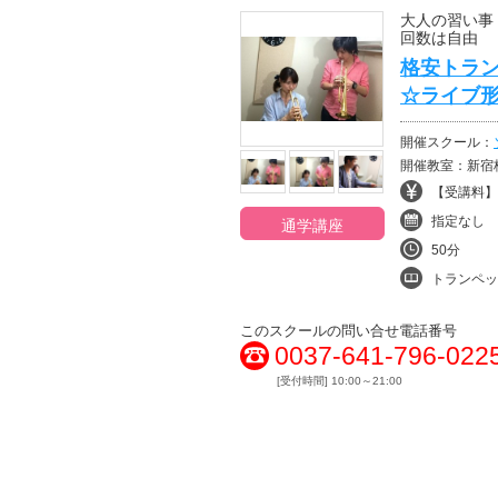
大人の習い事
回数は自由
格安トラ
☆ライブ
開催スクール：
開催教室：新宿
【受講料】¥
指定なし
通学講座
50分
トランペッ
このスクールの問い合せ電話番号
0037-641-796-022
[受付時間] 10:00～21:00