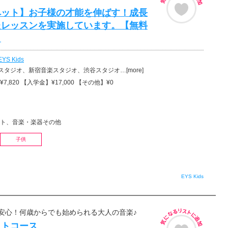
ペット】お子様の才能を伸ばす！成長
たレッスンを実施しています。【無料
】
EYS Kids
タジオ、新宿音楽スタジオ、渋谷スタジオ…[more]
7,820 【入学金】¥17,000 【その他】¥0
ト、音楽・楽器その他
子供
EYS Kids
安心！何歳からでも始められる大人の音楽♪
ットコース