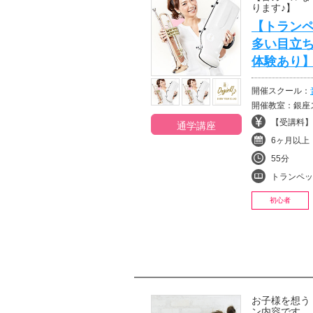
ります♪】
【トラン
多い目立ち
体験あり
開催スクール：
開催教室：銀座ス
【受講料】¥1
通学講座
6ヶ月以上
55分
トランペッ
初心者
お子様を想う
ン内容です