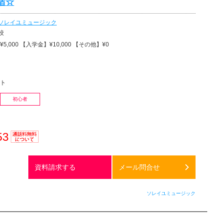
宿☆
ソレイユミュージック
校
5,000 【入学金】¥10,000 【その他】¥0
ト
初心者
53
通話料
無料
資料請求する
メール問合せ
ソレイユミュージック