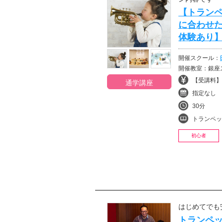
【トラン
に合わせ
体験あり
開催スクール：
開催教室：銀座ス
【受講料】¥
通学講座
指定なし
30分
トランペッ
初心者
はじめてでも
トランペ