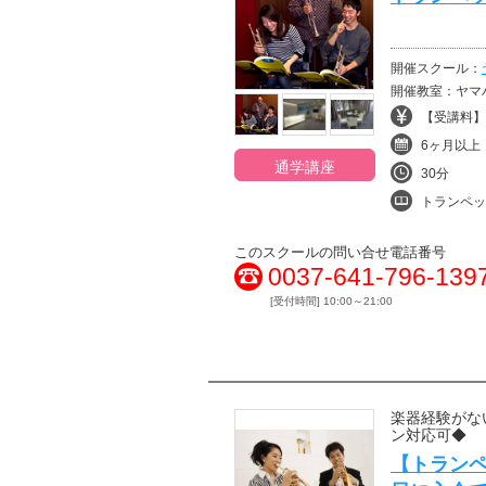
開催スクール：
開催教室：ヤマハミュージ
【受講料】¥1
6ヶ月以上
通学講座
30分
トランペッ
このスクールの問い合せ電話番号
0037-641-796-139
[受付時間] 10:00～21:00
楽器経験がな
ン対応可◆
【トランペ