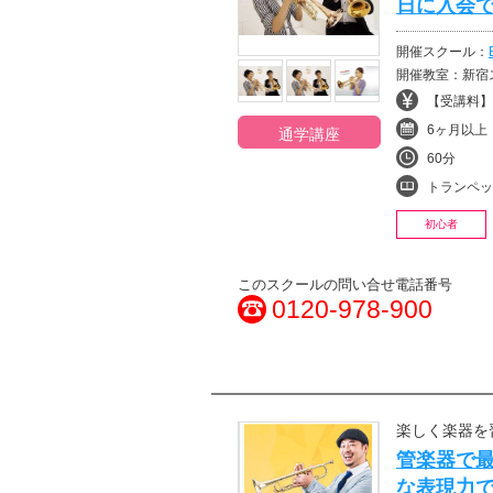
日に入会
開催スクール：
開催教室：新宿ス
【受講料】¥1
6ヶ月以上
通学講座
60分
トランペッ
初心者
このスクールの問い合せ電話番号
0120-978-900
楽しく楽器を
管楽器で
な表現力