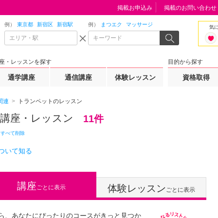
掲載お申込み
掲載のお問い合わせ
例）
東京都
新宿区
新宿駅
例）
まつエク
マッサージ
気
座・レッスンを探す
目的から探す
通学講座
通信講座
体験レッスン
資格取得
関連
トランペットのレッスン
の講座・レッスン
11件
をすべて削除
ついて知る
講座
体験レッスン
ごとに表示
ごとに表示
ら、あなたにぴったりのコースがきっと見つか