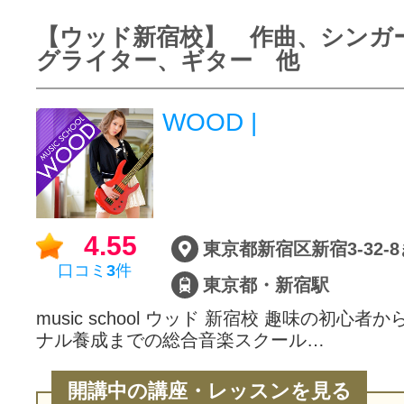
【ウッド新宿校】 作曲、シンガ
グライター、ギター 他
WOOD |
4.55
口コミ
3
件
東京都・新宿駅
music school ウッド 新宿校 趣味の初心
ナル養成までの総合音楽スクール…
開講中の講座・レッスンを見る