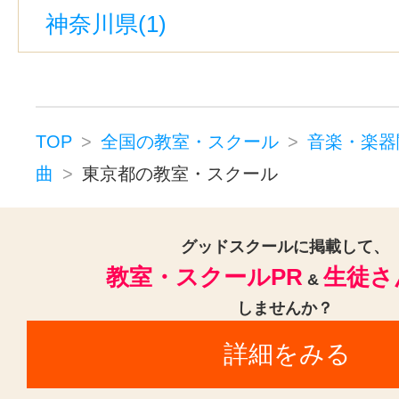
神奈川県(1)
キーボード・鍵盤(25)
電子オルガ
コンピュータミュージック・DTM(
ドラム(39)
和太鼓(18)
パーカッション(15)
オカリナ(13
TOP
全国の教室・スクール
音楽・楽器
ハーモニカ(12)
トロンボーン(24
曲
東京都の教室・スクール
チューバ(12)
フルート(41)
サ
トランペット(38)
クラリネット(
グッドスクールに掲載して、
教室・スクールPR
生徒さ
声楽(2)
ゴスペル(14)
ジャズ(1
&
しませんか？
民族楽器(13)
二胡(39)
三味線(3
詳細をみる
沖縄三線(37)
邦楽・J-POP(38)
音楽講師・教師(8)
ホルン(24)