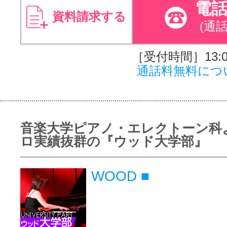
電
資料請求する
(通
［受付時間］13:00
通話料無料につ
音楽大学ピアノ・エレクトーン科
ロ実績抜群の『ウッド大学部』
WOOD ■