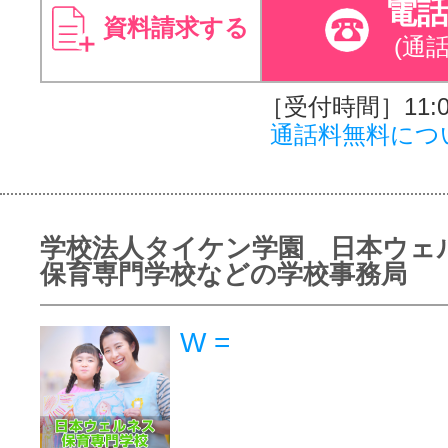
電
資料請求する
(通
［受付時間］11:00
通話料無料につ
学校法人タイケン学園 日本ウェ
保育専門学校などの学校事務局
W =