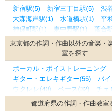
新宿駅(5)
新宿三丁目駅(5)
渋谷
大森海岸駅(1)
水道橋駅(1)
平和
神保町駅(1)
東中野駅(1)
落合駅
西武新宿駅(1)
池袋駅(1)
大森駅
東京都の作詞・作曲以外の音楽・
室を探す
ボーカル・ボイストレーニング （
ギター・エレキギター(55)
バイ
ウクレレ(40)
ベース(32)
チェロ
ハープ(2)
ウッドベース(12)
ビ
都道府県の作詞・作曲教室
ピアノ(53)
ジャズピアノ(19)