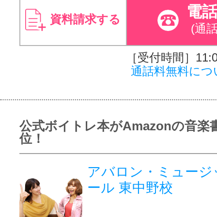
電
資料請求する
(通
［受付時間］11:00
通話料無料につ
公式ボイトレ本がAmazonの音楽
位！
アバロン・ミュージ
ール 東中野校