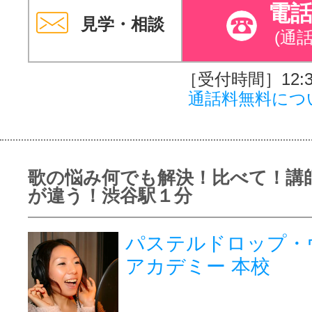
電
見学・相談
(通
［受付時間］12:30
通話料無料につ
歌の悩み何でも解決！比べて！講
が違う！渋谷駅１分
パステルドロップ・
アカデミー 本校