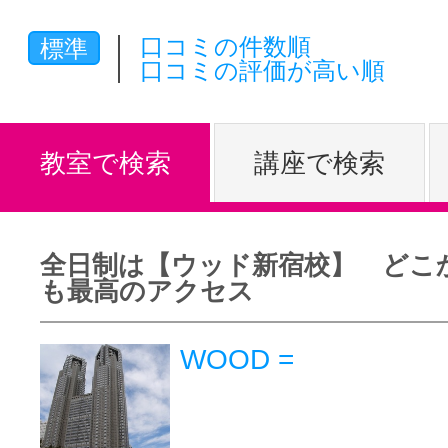
体験レッス
口コミの件数順
標準
口コミの評価が高い順
やりたいこ
教室で検索
講座で検索
特集をみる
全日制は【ウッド新宿校】 どこ
も最高のアクセス
グッドスク
WOOD =
掲載のお問