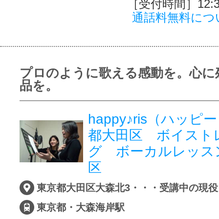
［受付時間］12:30
通話料無料につ
プロのように歌える感動を。心に
品を。
happy♪ris（ハッ
都大田区 ボイスト
グ ボーカルレッ
区
東京都・大森海岸駅