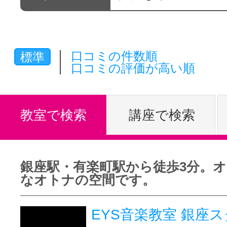
体験レッス
口コミの件数順
標準
やりたいこ
口コミの評価が高い順
特集をみる
教室で検索
講座で検索
グッドスク
銀座駅・有楽町駅から徒歩3分。
なオトナの空間です。
掲載のお問
EYS音楽教室 銀座