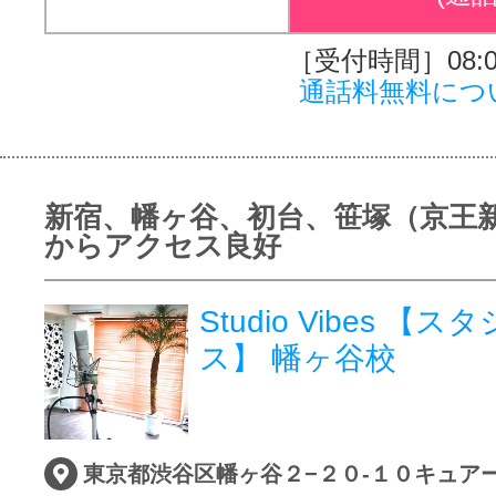
［受付時間］08:00
通話料無料につ
新宿、幡ヶ谷、初台、笹塚（京王
からアクセス良好
Studio Vibes 【
ス】 幡ヶ谷校
東京都渋谷区幡ヶ谷２−２０-１０キュアー