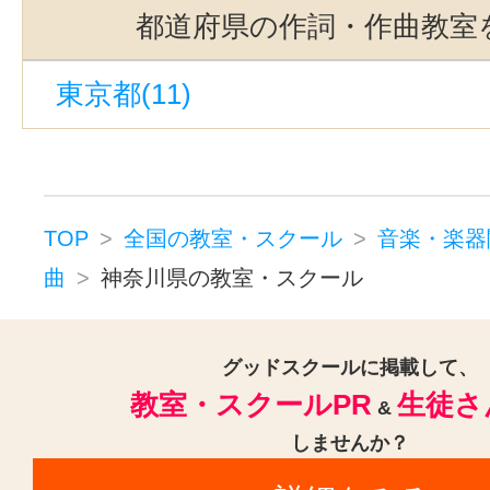
ウッドベース(2)
ビオラ(4)
ピ
都道府県の作詞・作曲教室
ジャズピアノ(3)
キーボード・鍵
東京都(11)
コンピュータミュージック・DTM(
ドラム(6)
和太鼓(3)
パーカッシ
オカリナ(2)
ハーモニカ(2)
トロンボーン(4)
チューバ(2)
TOP
全国の教室・スクール
音楽・楽器
サックス(6)
トランペット(6)
曲
神奈川県の教室・スクール
クラリネット(6)
ゴスペル(2)
民族楽器(2)
二胡(6)
三味線(6)
グッドスクールに掲載して、
教室・スクールPR
生徒さ
沖縄三線(6)
邦楽・J-POP(6)
ホ
&
しませんか？
音楽・楽器その他(6)