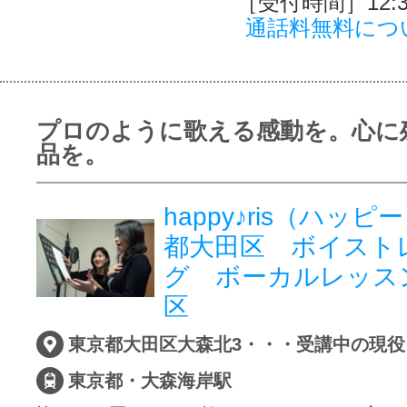
［受付時間］12:30
通話料無料につ
プロのように歌える感動を。心に
品を。
happy♪ris（ハッ
都大田区 ボイスト
グ ボーカルレッ
区
東京都・大森海岸駅