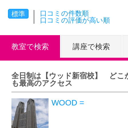
体験レッス
口コミの件数順
標準
口コミの評価が高い順
やりたいこ
教室で検索
講座で検索
特集をみる
全日制は【ウッド新宿校】 どこ
も最高のアクセス
グッドスク
WOOD =
掲載のお問