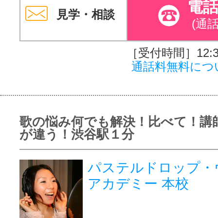
電
見学・相談
(通
［受付時間］12:30
通話料無料につ
歌の悩み何でも解決！比べて！講
が違う！渋谷駅１分
パステルドロップ・
アカデミー 本校