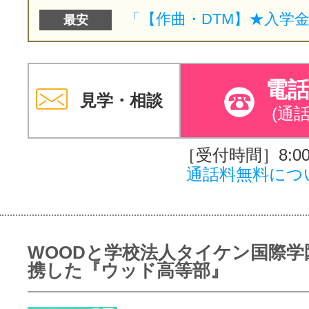
最安
電
見学・相談
(通
［受付時間］8:00～
通話料無料につ
WOODと学校法人タイケン国際学
携した『ウッド高等部』