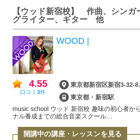
【ウッド新宿校】 作曲、シンガ
グライター、ギター 他
WOOD |
4.55
口コミ
3
件
東京都・新宿駅
music school ウッド 新宿校 趣味の初心
ナル養成までの総合音楽スクール…
開講中の講座・レッスンを見る