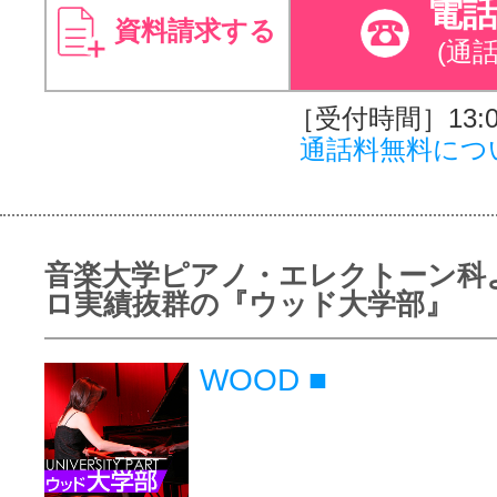
電
資料請求する
(通
［受付時間］13:00
通話料無料につ
音楽大学ピアノ・エレクトーン科
ロ実績抜群の『ウッド大学部』
WOOD ■