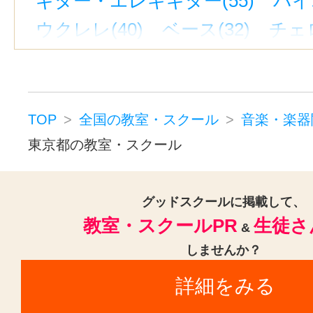
ギター・エレキギター(55)
バイ
ウクレレ(40)
ベース(32)
チェロ
ハープ(2)
ウッドベース(12)
ビ
ピアノ(53)
ジャズピアノ(19)
キーボード・鍵盤(25)
電子オルガ
TOP
全国の教室・スクール
音楽・楽器
コンピュータミュージック・DTM(
東京都の教室・スクール
作詞・作曲(11)
ドラム(39)
和太
パーカッション(15)
オカリナ(13
グッドスクールに掲載して、
教室・スクールPR
生徒さ
ハーモニカ(12)
トロンボーン(24
&
しませんか？
チューバ(12)
フルート(41)
サ
詳細をみる
トランペット(38)
クラリネット(