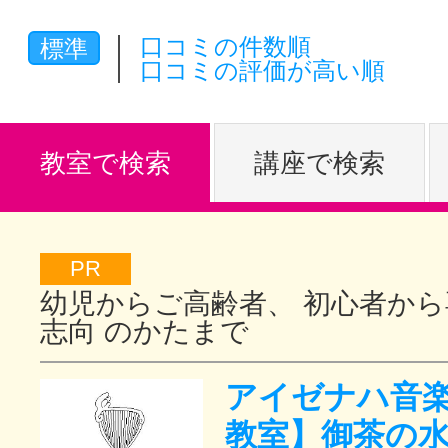
体験レッス
口コミの件数順
標準
口コミの評価が高い順
やりたいこ
教室で検索
講座で検索
特集をみる
PR
幼児からご高齢者、 初心者から
グッドスク
志向 のかたまで
アイゼナハ音楽
掲載のお問
教室】御茶の