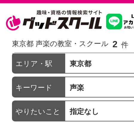
習いたいこ
2
東京都 声楽の教室・スクール
件
スクールを
エリア・駅
東京都
キーワード
声楽
駅・路線か
やりたいこと
指定なし
通信講座を探