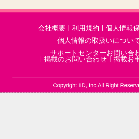
ゴスペル(14)
ジャズ(18)
民族楽
二胡(39)
三味線(38)
沖縄三線(3
邦楽・J-POP(38)
音楽講師・教師
会社概要
利用規約
個人情報
ホルン(24)
リュート(2)
個人情報の取扱いについ
音楽・楽器その他(54)
サポートセンターお問い合
掲載のお問い合わせ
掲載お
Copyright IID, Inc.All Right Reserv