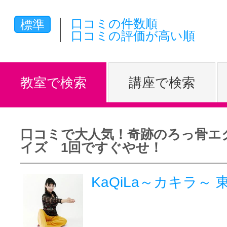
体験レッス
口コミの件数順
標準
口コミの評価が高い順
やりたいこ
教室で検索
講座で検索
特集をみる
口コミで大人気！奇跡のろっ骨エ
イズ 1回ですぐやせ！
グッドスク
KaQiLa～カキラ～
掲載のお問