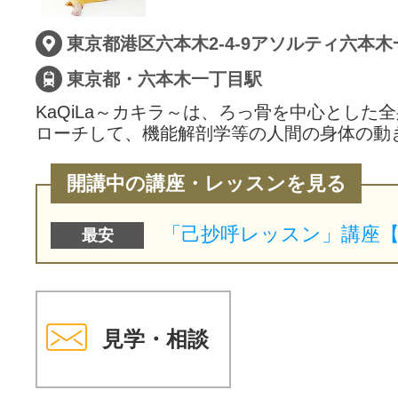
サイトマッ
東京都港区六本木2-4-9アソルティ六本木
東京都・六本木一丁目駅
KaQiLa～カキラ～は、ろっ骨を中心とした
ローチして、機能解剖学等の人間の身体の動
開講中の講座・レッスンを見る
最安
見学・相談