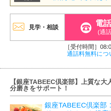
電
見学・相談
(通
［受付時間］08:00
通話料無料につ
【銀座TABEEC倶楽部】上質な大
分磨きをサポート！
銀座TABEEC倶楽部