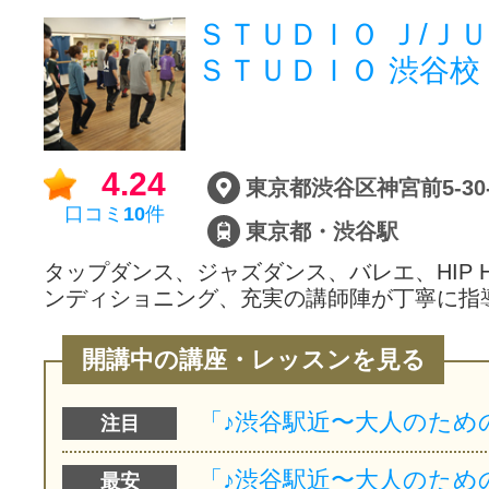
ＳＴＵＤＩＯ Ｊ/ＪＵ
ＳＴＵＤＩＯ 渋谷校
4.24
東京都渋谷区神宮前5-30-
口コミ
10
件
東京都・渋谷駅
タップダンス、ジャズダンス、バレエ、HIP 
ンディショニング、充実の講師陣が丁寧に指
開講中の講座・レッスンを見る
注目
最安