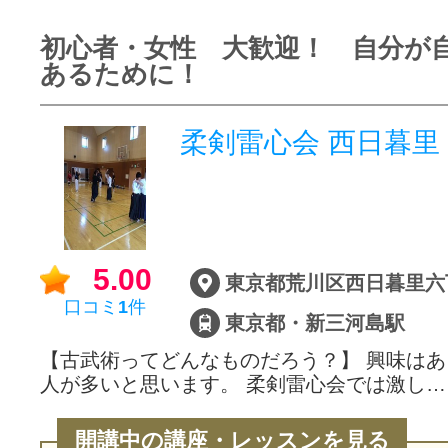
初心者・女性 大歓迎！ 自分が
あるために！
柔剣雷心会 西日暮里
5.00
東京都荒川区西日暮里六丁
口コミ
1
件
東京都・新三河島駅
【古武術ってどんなものだろう？】 興味は
人が多いと思います。 柔剣雷心会では激し…
開講中の講座・レッスンを見る