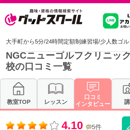
習いたいこ
大手町から5分/24時間定額制練習場/少人数ゴ
NGCニューゴルフクリニック
スクールを
校の口コミ一覧
駅・路線か
口コミ
教室TOP
レッスン
講
インタビュー
通信講座を探
4.10
5件