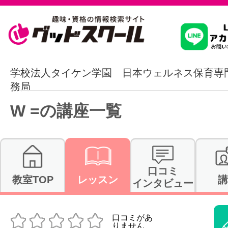
習いたいこ
学校法人タイケン学園 日本ウェルネス保育専
務局
スクールを
W =の講座一覧
駅・路線か
口コミ
教室TOP
レッスン
講
インタビュー
通信講座を探