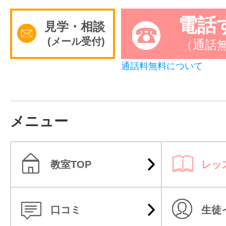
電話
見学・相談
(メール受付)
（通話
通話料無料について
メニュー
教室TOP
レッ
口コミ
生徒