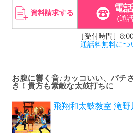
電
資料請求する
(通
［受付時間］8:00～
通話料無料につ
お腹に響く音♪カッコいい、バチ
き！貴方も素敵な太鼓打ちに
飛翔和太鼓教室 滝野