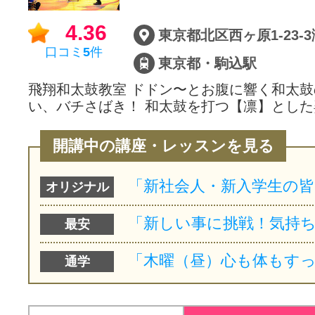
4.36
東京都北区西ヶ原1-23-
口コミ
5
件
東京都・駒込駅
飛翔和太鼓教室 ドドン〜とお腹に響く和太鼓
い、バチさばき！ 和太鼓を打つ【凛】とした
開講中の講座・レッスンを見る
オリジナル
最安
通学