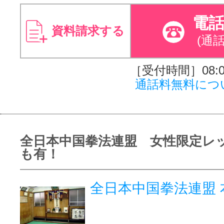
電
資料請求する
(通
［受付時間］08:00
通話料無料につ
全日本中国拳法連盟 女性限定レ
も有！
全日本中国拳法連盟 