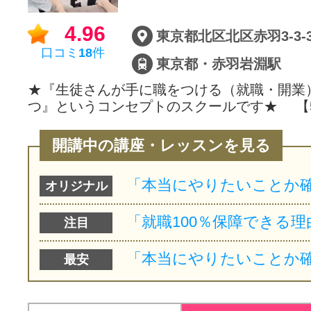
サイトマッ
4.96
東京都北区北区赤羽3-3-
口コミ
18
件
東京都・赤羽岩淵駅
★『生徒さんが手に職をつける（就職・開業
つ』というコンセプトのスクールです★ 【
開講中の講座・レッスンを見る
オリジナル
注目
最安