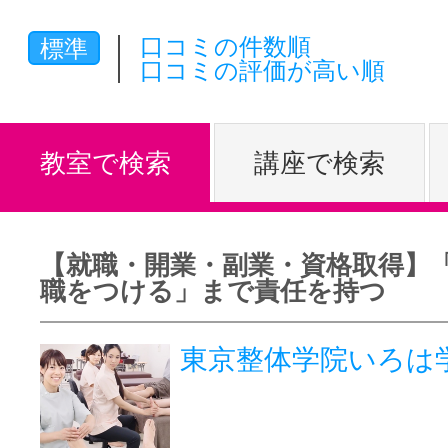
体験レッス
口コミの件数順
標準
口コミの評価が高い順
やりたいこ
教室で検索
講座で検索
特集をみる
【就職・開業・副業・資格取得】
職をつける」まで責任を持つ
グッドスク
東京整体学院いろは
掲載のお問