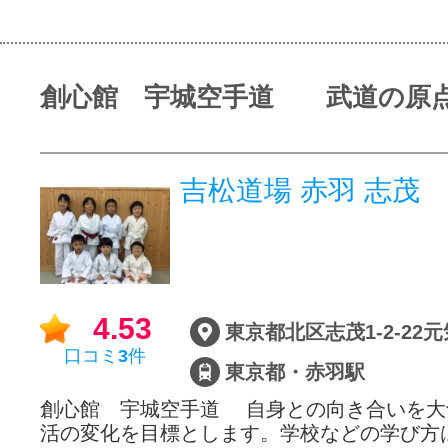
創心館 宇城空手道 武道の原
吉松道場 赤羽 志茂
4.53
東京都北区志茂1-2-22
口コミ
3
件
東京都・赤羽駅
創心館 宇城空手道 自身との向き合いを大
活の変化を目標とします。学校などの学び方