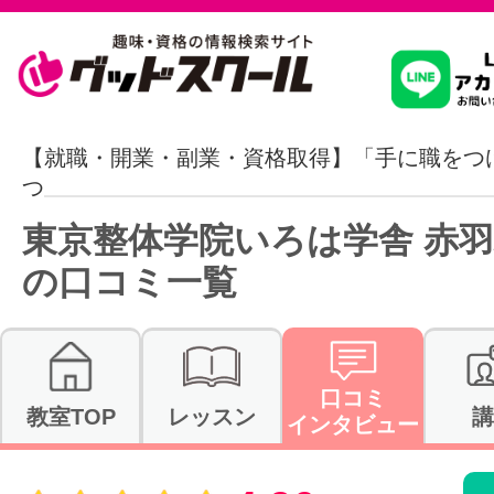
習いたいこ
【就職・開業・副業・資格取得】「手に職をつ
つ
スクールを
東京整体学院いろは学舎 赤
の口コミ一覧
駅・路線か
口コミ
教室TOP
レッスン
講
インタビュー
通信講座を探