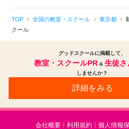
東銀座駅(10)
神田駅(東京)(10)
大塚駅(東京)(9)
六本木駅(9)
TOP
全国の教室・スクール
東京都
上野御徒町駅(9)
大塚駅前駅(9)
クール
水道橋駅(9)
赤羽駅(8)
四ツ谷駅
大森駅(東京)(8)
町田駅(8)
外苑
グッドスクールに掲載して、
教室・スクールPR
生徒さ
&
御徒町駅(8)
新大塚駅(8)
西新宿
しませんか？
代々木駅(8)
淡路町駅(7)
蒲田駅
詳細をみる
小川町駅(東京)(7)
麹町駅(7)
上
高円寺駅(6)
京橋駅(東京)(6)
新
東池袋駅(6)
王子駅(東京)(6)
西
会社概要
利用規約
個人情報