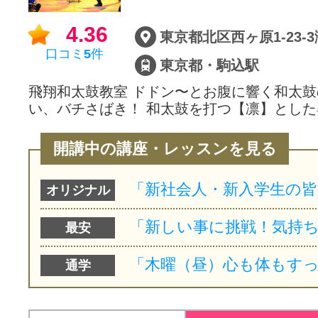
サイトマッ
4.36
東京都北区西ヶ原1-23-
口コミ
5
件
東京都・駒込駅
飛翔和太鼓教室 ドドン〜とお腹に響く和太鼓
い、バチさばき！ 和太鼓を打つ【凛】とした
開講中の講座・レッスンを見る
オリジナル
最安
通学