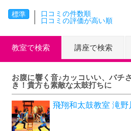
体験レッス
口コミの件数順
標準
口コミの評価が高い順
やりたいこ
教室で検索
講座で検索
特集をみる
お腹に響く音♪カッコいい、バチ
き！貴方も素敵な太鼓打ちに
グッドスク
飛翔和太鼓教室 滝野
掲載のお問