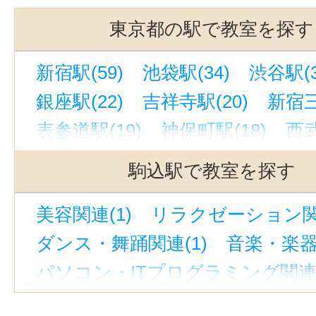
東京都の駅で教室を探す
新宿駅(59)
池袋駅(34)
渋谷駅(3
銀座駅(22)
吉祥寺駅(20)
新宿三
表参道駅(19)
神保町駅(18)
西武
恵比寿駅(東京)(17)
中目黒駅(16)
駒込駅で教室を探す
御茶ノ水駅(15)
立川駅(14)
秋葉
美容関連(1)
リラクゼーション関連
代官山駅(13)
飯田橋駅(13)
原宿
ダンス・舞踊関連(1)
音楽・楽器
新宿西口駅(12)
自由が丘駅(東京)(
パソコン・ITプログラミング関連(
中野駅(東京)(12)
銀座一丁目駅(1
新御茶ノ水駅(11)
有楽町駅(11)