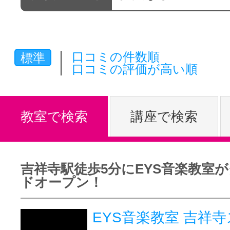
体験レッス
口コミの件数順
標準
やりたいこ
口コミの評価が高い順
特集をみる
教室で検索
講座で検索
グッドスク
吉祥寺駅徒歩5分にEYS音楽教室
ドオープン！
掲載のお問
EYS音楽教室 吉祥