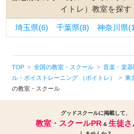
ドラム(3)
和太鼓(1)
パーカッシ
上板橋駅(1)
麻布十番駅(1)
目黒
イトレ）教室を探す
オカリナ(1)
ハーモニカ(1)
初台駅(1)
東中野駅(1)
岩本町駅
埼玉県(6)
千葉県(8)
神奈川県(1
トロンボーン(2)
チューバ(1)
水道橋駅(1)
京成金町駅(1)
志村
サックス(3)
トランペット(3)
六本木駅(1)
麹町駅(1)
幡ヶ谷駅
クラリネット(3)
ゴスペル(1)
落合駅(東京)(1)
葛西駅(1)
神保
民族楽器(1)
二胡(3)
三味線(3)
TOP
全国の教室・スクール
音楽・楽器
六本木一丁目駅(1)
上野御徒町駅(
沖縄三線(3)
邦楽・J-POP(3)
ホ
ル・ボイストレーニング （ボイトレ）
東
亀有駅(1)
新線池袋駅(1)
の教室・スクール
音楽・楽器その他(4)
グッドスクールに掲載して、
教室・スクールPR
生徒さ
&
しませんか？