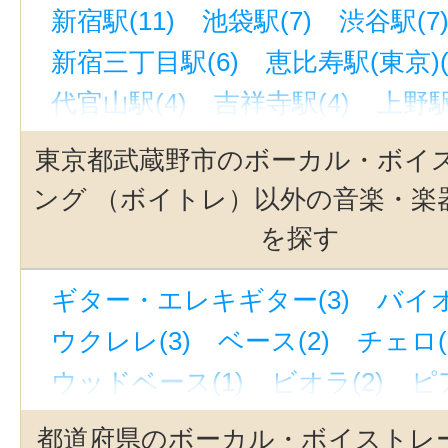
新宿駅(11)
池袋駅(7)
渋谷駅(7
新宿三丁目駅(6)
恵比寿駅(東京)(
代官山駅(4)
吉祥寺駅(4)
上野駅
西太子堂駅(3)
銀座駅(3)
奥沢駅
東京都武蔵野市のボーカル・ボイ
下北沢駅(3)
京成上野駅(3)
若林
ング （ボイトレ）以外の音楽・楽
銀座一丁目駅(3)
緑が丘駅(東京)(
を探す
池ノ上駅(3)
中目黒駅(3)
九品仏
ギター・エレキギター(3)
バイオ
東北沢駅(3)
町田駅(3)
三軒茶屋
ウクレレ(3)
ベース(2)
チェロ(
世田谷代田駅(3)
立川駅(3)
駒沢
ウッドベース(1)
ビオラ(2)
ピ
有楽町駅(3)
自由が丘駅(東京)(3)
ジャズピアノ(1)
キーボード・鍵
西武新宿駅(2)
立川南駅(2)
金町
都道府県のボーカル・ボイストレ