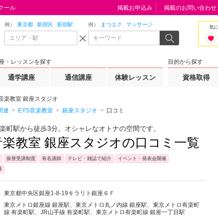
クール
掲載お申込み
掲載のお問い合わせ
例）
東京都
新宿区
新宿駅
例）
まつエク
マッサージ
気
座・レッスンを探す
目的から探す
通学講座
通信講座
体験レッスン
資格取得
S音楽教室 銀座スタジオ
関連
EYS音楽教室
銀座スタジオ
口コミ
楽町駅から徒歩3分。オシャレなオトナの空間です。
S音楽教室 銀座スタジオの口コミ一覧
振替受講制度
有名講師
テレビ・雑誌で紹介
イベント・発表会開催
催
東京都
中央区
銀座1-8-19キラリト銀座６Ｆ
東京メトロ銀座線 銀座駅、東京メトロ丸ノ内線 銀座駅、東京メトロ有楽町
線 有楽町駅、JR山手線 有楽町駅、東京メトロ有楽町線 銀座一丁目駅