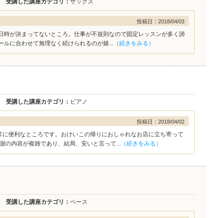
受講した講座カテゴリ：
サックス
投稿日：2018/04/03
日時が決まってないところ。仕事が不規則なので固定レッスンが多く諦
ールに合わせて無理なく続けられるのが嬉...
（続きをみる）
受講した講座カテゴリ：
ピアノ
投稿日：2018/04/02
非常に便利なところです。おけいこの帰りにおしゃれなお店に立ち寄って
謝の内容が複雑であり、結局、安いと言って...
（続きをみる）
受講した講座カテゴリ：
ベース