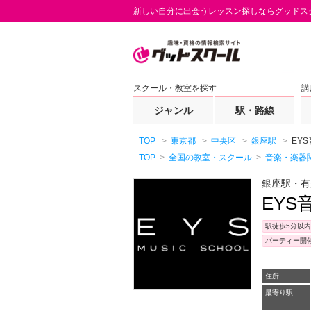
新しい自分に出会うレッスン探しならグッドス
スクール・教室を探す
講
ジャンル
駅・路線
TOP
東京都
中央区
銀座駅
EY
TOP
全国の教室・スクール
音楽・楽器
銀座駅・有
EY
駅徒歩5分以内
パーティー開
住所
最寄り駅