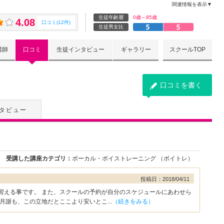
関連情報を表示▼
生徒年齢層
0歳～85歳
4.08
口コミ(12件)
生徒男女比
講師
口コミ
生徒インタビュー
ギャラリー
スクールTOP
口コミを書く
タビュー
受講した講座カテゴリ：
ボーカル・ボイストレーニング （ボイトレ）
投稿日：2018/04/11
習える事です。 また、スクールの予約が自分のスケジュールにあわせら
月謝も、この立地だとここより安いとこ...
（続きをみる）