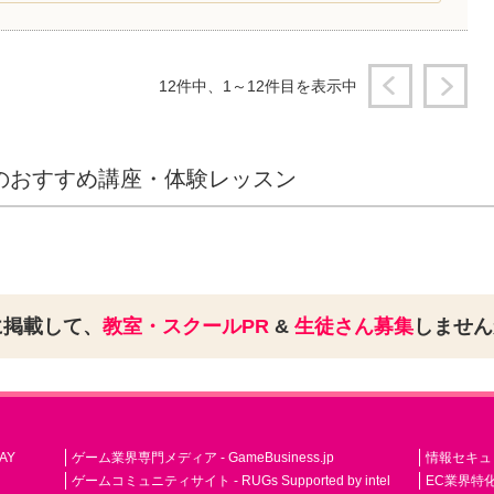
12件中、1～12件目を表示中
オのおすすめ講座・体験レッスン
に掲載して、
教室・スクールPR
&
生徒さん募集
しませ
AY
ゲーム業界専門メディア - GameBusiness.jp
情報セキュリテ
ゲームコミュニティサイト - RUGs Supported by intel
EC業界特化