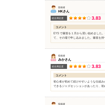
投稿者
HK
さん
3.83
総合満足度
コメント
EYS で篠笛を１月から習い始めました
て、その場で申し込みました。篠笛を持つ
投稿者
みか
さん
3.83
総合満足度
コメント
初心者が初めて続けやすいような仕組み
できるジャズセッションがあったり、初め
投稿者