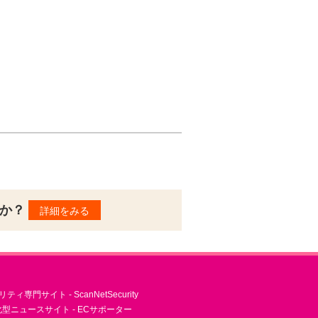
んか？
詳細をみる
ィ専門サイト - ScanNetSecurity
型ニュースサイト - ECサポーター