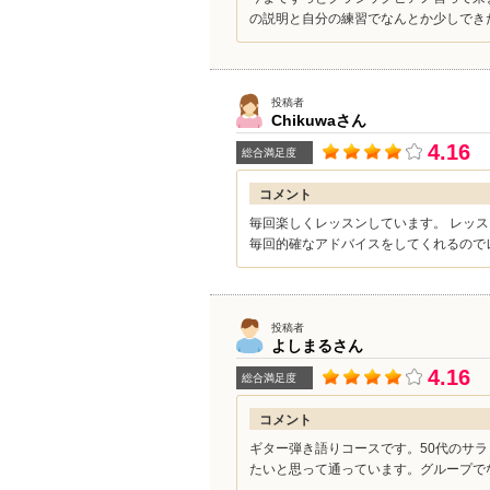
の説明と自分の練習でなんとか少しでき
投稿者
Chikuwa
さん
4.16
総合満足度
コメント
毎回楽しくレッスンしています。 レッ
毎回的確なアドバイスをしてくれるのでレ
投稿者
よしまる
さん
4.16
総合満足度
コメント
ギター弾き語りコースです。50代のサ
たいと思って通っています。グループでな