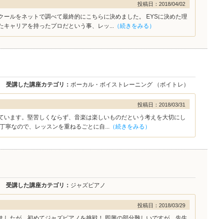
投稿日：2018/04/02
クールをネットで調べて最終的にこちらに決めました。 EYSに決めた理
キャリアを持ったプロだという事、レッ...
（続きをみる）
受講した講座カテゴリ：
ボーカル・ボイストレーニング （ボイトレ）
投稿日：2018/03/31
ています。堅苦しくならず、音楽は楽しいものだという考えを大切にし
丁寧なので、レッスンを重ねるごとに自...
（続きをみる）
受講した講座カテゴリ：
ジャズピアノ
投稿日：2018/03/29
ましたが、初めてジャズピアノを挑戦！ 即興の部分難しいですが、先生