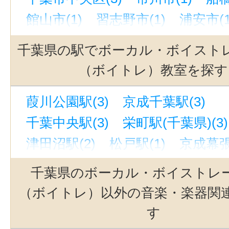
館山市(1)
習志野市(1)
浦安市(1
千葉県の駅でボーカル・ボイスト
（ボイトレ）教室を探す
葭川公園駅(3)
京成千葉駅(3)
千葉中央駅(3)
栄町駅(千葉県)(3)
津田沼駅(2)
松戸駅(1)
京成幕張
新津田沼駅(1)
新習志野駅(1)
千葉県のボーカル・ボイストレ
館山駅(千葉)(1)
浦安駅(千葉)(1)
（ボイトレ）以外の音楽・楽器関
幕張本郷駅(1)
本八幡駅(1)
京成
す
京成津田沼駅(1)