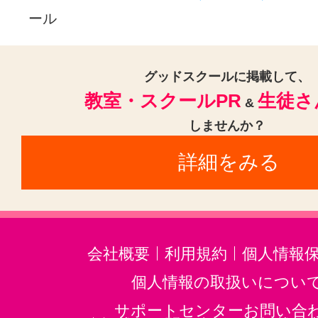
ール
音楽・楽器その他(5)
グッドスクールに掲載して、
教室・スクールPR
生徒さ
&
しませんか？
詳細をみる
会社概要
利用規約
個人情報
個人情報の取扱いについ
サポートセンターお問い合