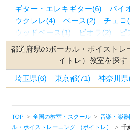
ギター・エレキギター(6)
バイオ
ウクレレ(4)
ベース(2)
チェロ(
ウッドベース(1)
ビオラ(2)
ピ
ジャズピアノ(1)
キーボード・鍵
都道府県のボーカル・ボイストレ
ドラム(4)
和太鼓(1)
パーカッシ
イトレ）教室を探す
オカリナ(1)
ハーモニカ(1)
埼玉県(6)
東京都(71)
神奈川県(
トロンボーン(2)
チューバ(1)
サックス(4)
トランペット(3)
クラリネット(3)
ゴスペル(1)
民族楽器(1)
二胡(4)
三味線(3)
TOP
全国の教室・スクール
音楽・楽器
沖縄三線(3)
邦楽・J-POP(3)
ホ
ル・ボイストレーニング （ボイトレ）
千