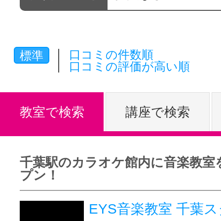
体験レッス
口コミの件数順
標準
やりたいこ
口コミの評価が高い順
特集をみる
教室で検索
講座で検索
グッドスク
千葉駅のカラオケ館内に音楽教室
プン！
掲載のお問
EYS音楽教室 千葉