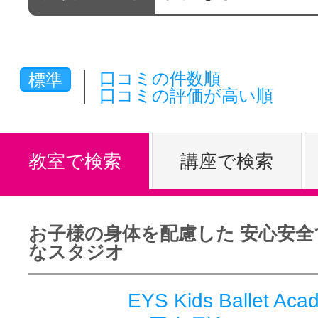
体験レッス
口コミの件数順
標準
やりたいこ
口コミの評価が高い順
特集をみる
教室で検索
講座で検索
グッドスク
お子様の身体を配慮した 安心安全
なスタジオ
掲載のお問
EYS Kids Ballet A