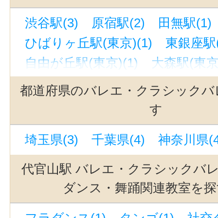
渋谷駅(3)
原宿駅(2)
田無駅(1)
ひばりヶ丘駅(東京)(1)
東銀座駅(
自由が丘駅(東京)(1)
大森駅(東京)
御茶ノ水駅(1)
恵比寿駅(東京)(1)
都道府県のバレエ・クラシックバ
武蔵境駅(1)
蒲田駅(東京)(1)
駒
す
町屋駅前駅(1)
中目黒駅(1)
矢口
埼玉県(3)
千葉県(4)
神奈川県(4
外苑前駅(1)
荒川七丁目駅(1)
池
笹塚駅(京王線)(1)
大岡山駅(1)
代官山駅 バレエ・クラシックバ
青山一丁目駅(1)
表参道駅(1)
ダンス・舞踊関連教室を探
銀座駅(1)
中板橋駅(1)
水道橋駅
フラダンス(1)
タンゴ(1)
社交ダ