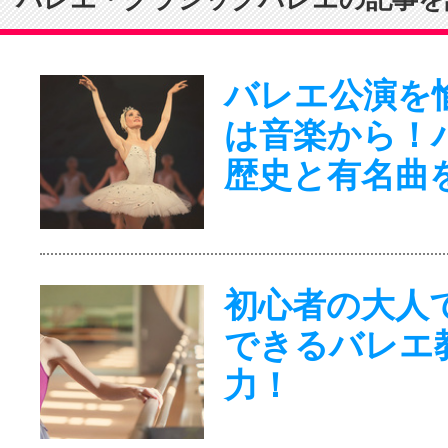
バレエ公演を
は音楽から！
歴史と有名曲
初心者の大人
できるバレエ
力！