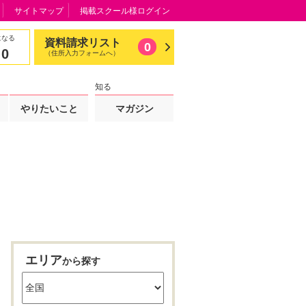
サイトマップ
掲載スクール様ログイン
になる
資料請求リスト
0
0
（住所入力フォームへ）
知る
やりたいこと
マガジン
エリア
から探す