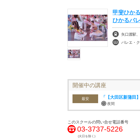
甲斐ひかる
ひかるバ
矢口渡駅、
バレエ・ク
開催中の講座
「【大田区新蒲田
最安
夜間
このスクールの問い合せ電話番号
03-3737-5226
(火日を除く)