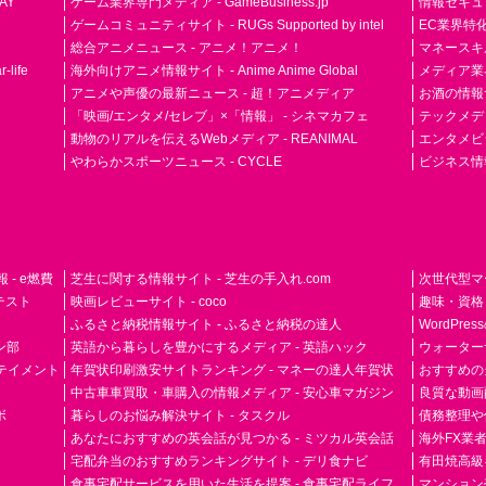
AY
ゲーム業界専門メディア - GameBusiness.jp
情報セキュリテ
ゲームコミュニティサイト - RUGs Supported by intel
EC業界特化
総合アニメニュース - アニメ！アニメ！
マネースキ
life
海外向けアニメ情報サイト - Anime Anime Global
メディア業界紙 
アニメや声優の最新ニュース - 超！アニメディア
お酒の情報サイ
「映画/エンタメ/セレブ」×「情報」 - シネマカフェ
テックメディア
動物のリアルを伝えるWebメディア - REANIMAL
エンタメビジ
やわらかスポーツニュース - CYCLE
ビジネス情
- e燃費
芝生に関する情報サイト - 芝生の手入れ.com
次世代型マ
ドテスト
映画レビューサイト - coco
趣味・資格
ふるさと納税情報サイト - ふるさと納税の達人
WordPr
ン部
英語から暮らしを豊かにするメディア - 英語ハック
ウォーター
ーテイメント
年賀状印刷激安サイトランキング - マネーの達人年賀状
おすすめの
中古車車買取・車購入の情報メディア - 安心車マガジン
良質な動画配
ボ
暮らしのお悩み解決サイト - タスクル
債務整理や
あなたにおすすめの英会話が見つかる - ミツカル英会話
海外FX業
宅配弁当のおすすめランキングサイト - デリ食ナビ
有田焼高級ギ
食事宅配サービスを用いた生活を提案 - 食事宅配ライフ
マンション