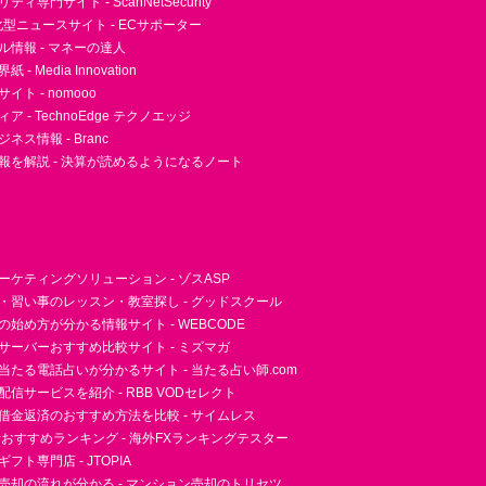
ィ専門サイト - ScanNetSecurity
型ニュースサイト - ECサポーター
ル情報 - マネーの達人
- Media Innovation
ト - nomooo
 - TechnoEdge テクノエッジ
ネス情報 - Branc
報を解説 - 決算が読めるようになるノート
ーケティングソリューション - ゾスASP
・習い事のレッスン・教室探し - グッドスクール
essの始め方が分かる情報サイト - WEBCODE
サーバーおすすめ比較サイト - ミズマガ
当たる電話占いが分かるサイト - 当たる占い師.com
信サービスを紹介 - RBB VODセレクト
借金返済のおすすめ方法を比較 - サイムレス
者おすすめランキング - 海外FXランキングテスター
フト専門店 - JTOPIA
売却の流れが分かる - マンション売却のトリセツ