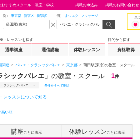
のおすすめスクール・教室・学校
掲載お申込み
掲載のお問い合わせ
例）
東京都
新宿区
新宿駅
例）
まつエク
マッサージ
気
座・レッスンを探す
目的から探す
通学講座
通信講座
体験レッスン
資格取得
踊関連
バレエ・クラシックバレエ
東京都
蒲田駅(東京)の教室・スクール
クラシックバレエ
」の教室・スクール
1
件
エ・クラシックバレエ
条件をすべて削除
・レッスンについて知る
が高い順
講座
体験レッスン
ごとに表示
ごとに表示