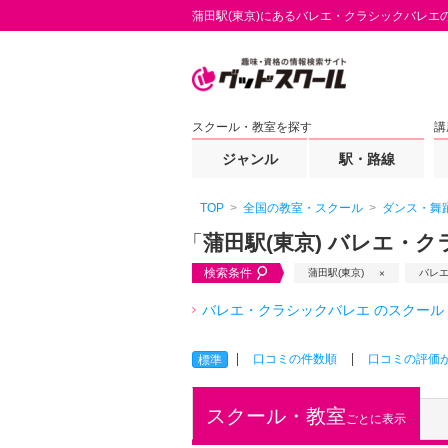
蒲田駅(東京)にあるバレエ・クラシックバレエ
スクール・教室を探す
講
ジャンル
駅・路線
TOP
全国の教室・スクール
ダンス・舞
「
蒲田駅(東京) バレエ・
検索条件
蒲田駅(東京)
バレ
バレエ・クラシックバレエ のスクール
口コミの件数順
口コミの評価
標準
スクール・教室
ごとに表示