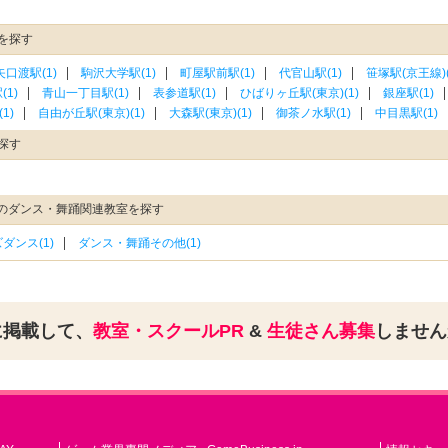
を探す
矢口渡駅(1)
駒沢大学駅(1)
町屋駅前駅(1)
代官山駅(1)
笹塚駅(京王線)(
1)
青山一丁目駅(1)
表参道駅(1)
ひばりヶ丘駅(東京)(1)
銀座駅(1)
1)
自由が丘駅(東京)(1)
大森駅(東京)(1)
御茶ノ水駅(1)
中目黒駅(1)
探す
外のダンス・舞踊関連教室を探す
ダンス(1)
ダンス・舞踊その他(1)
に掲載して、
教室・スクールPR
&
生徒さん募集
しませ