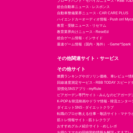
ブロードバンド・モバイルニュース - RBB TOD
総合自動車ニュース - レスポンス
自動車整備業界ニュース - CAR CARE PLUS
ハイエンドカーオーディオ情報 - Push on! Mycar-
教育・受験ニュース - リセマム
教育業界向けニュース - ReseEd
総合ゲーム情報 - インサイド
最速ゲーム情報（国内・海外） - Game*Spark
その他関連サイト・サービス
その他サイト
燃費ランキングやガソリン価格、車レビュー情報 
回線速度測定サービス - RBB TODAY スピー
習慣化SNSアプリ - myRule
ビアガーデン専門サイト - みんなのビアガーデ
K-POP＆韓流映画やドラマ情報 - 韓流エンタ
ダイエットSNS - ダイエットクラブ
転職のプロが教える仕事・敬語サイト - マナラ
筋トレ情報サイト - 筋トレクラブ
おすすめグルメ紹介サイト - めしレポ
お得なスマホや回線契約情報を解説 - すまアレ