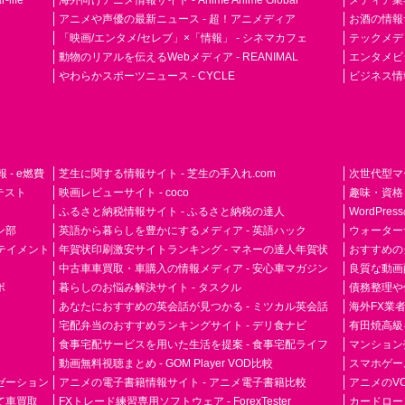
life
海外向けアニメ情報サイト - Anime Anime Global
メディア業界紙 
アニメや声優の最新ニュース - 超！アニメディア
お酒の情報サイ
「映画/エンタメ/セレブ」×「情報」 - シネマカフェ
テックメディア
動物のリアルを伝えるWebメディア - REANIMAL
エンタメビジ
やわらかスポーツニュース - CYCLE
ビジネス情
- e燃費
芝生に関する情報サイト - 芝生の手入れ.com
次世代型マ
ドテスト
映画レビューサイト - coco
趣味・資格
ふるさと納税情報サイト - ふるさと納税の達人
WordPr
ン部
英語から暮らしを豊かにするメディア - 英語ハック
ウォーター
ーテイメント
年賀状印刷激安サイトランキング - マネーの達人年賀状
おすすめの
中古車車買取・車購入の情報メディア - 安心車マガジン
良質な動画配
ボ
暮らしのお悩み解決サイト - タスクル
債務整理や
あなたにおすすめの英会話が見つかる - ミツカル英会話
海外FX業
宅配弁当のおすすめランキングサイト - デリ食ナビ
有田焼高級ギ
食事宅配サービスを用いた生活を提案 - 食事宅配ライフ
マンション
動画無料視聴まとめ - GOM Player VOD比較
スマホゲーム
ゼーション
アニメの電子書籍情報サイト - アニメ電子書籍比較
アニメのVO
て車買取
FXトレード練習専用ソフトウェア - ForexTester
カードローン