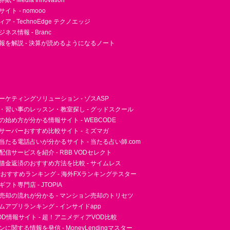
- Media Innovation
ト - nomooo
 - TechnoEdge テクノエッジ
ネス情報 - Branc
報を解説 - 決算が読めるようになるノート
ーケティングソリューション - ゾスASP
・習い事のレッスン・教室探し - グッドスクール
essの始め方が分かる情報サイト - WEBCODE
サーバーおすすめ比較サイト - ミズマガ
当たる電話占いが分かるサイト - 当たる占い師.com
信サービスを紹介 - RBB VODセレクト
借金返済のおすすめ方法を比較 - サイムレス
者おすすめランキング - 海外FXランキングテスター
フト専門店 - JTOPIA
売却の流れが分かる - マンション売却のトリセツ
アプリランキング - インサイドapp
D情報サイト - 超！アニメディアVOD比較
に関する情報を発信 - MoneyLendingマスター