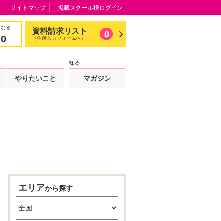
サイトマップ
掲載スクール様ログイン
になる
資料請求リスト
0
0
（住所入力フォームへ）
知る
やりたいこと
マガジン
エリア
から探す