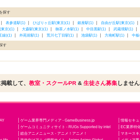
を探す
表参道駅(1)
ひばりヶ丘駅(東京)(1)
銀座駅(1)
自由が丘駅(東京)(1)
東京)(1)
大森駅(東京)(1)
御茶ノ水駅(1)
中目黒駅(1)
武蔵境駅(1)
線)(1)
外苑前駅(1)
荒川七丁目駅(1)
池袋駅(1)
方南町駅(1)
中板
探す
に掲載して、
教室・スクールPR
&
生徒さん募集
しませ
AY
ゲーム業界専門メディア - GameBusiness.jp
情報セキュリテ
ゲームコミュニティサイト - RUGs Supported by intel
EC業界特化
総合アニメニュース - アニメ！アニメ！
マネースキ