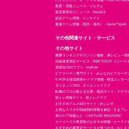
ハイエンドカーオーディオ情報 - Push on! Mycar-
教育・受験ニュース - リセマム
教育業界向けニュース - ReseEd
総合ゲーム情報 - インサイド
最速ゲーム情報（国内・海外） - Game*Spark
その他関連サイト・サービス
その他サイト
燃費ランキングやガソリン価格、車レビュー情報 
回線速度測定サービス - RBB TODAY スピー
習慣化SNSアプリ - myRule
ビアガーデン専門サイト - みんなのビアガーデ
K-POP＆韓流映画やドラマ情報 - 韓流エンタ
ダイエットSNS - ダイエットクラブ
転職のプロが教える仕事・敬語サイト - マナラ
筋トレ情報サイト - 筋トレクラブ
おすすめグルメ紹介サイト - めしレポ
お得なスマホや回線契約情報を解説 - すまアレ
車のケア情報など - CARTUNE MAGAZINE
カーリースや車買取のおすすめ情報 - カーライ
おすすめの車査定サービスが見つかる - おしえ