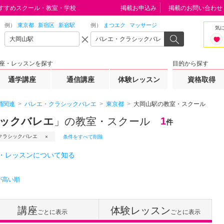
すすめスクール・教室・学校
掲載お申込み
掲載のお問い合わせ
例）
東京都
新宿区
新宿駅
例）
まつエク
マッサージ
気
座・レッスンを探す
目的から探す
通学講座
通信講座
体験レッスン
資格取得
踊関連
バレエ・クラシックバレエ
東京都
大岡山駅の教室・スクール
シックバレエ
」の教室・スクール
1
件
クラシックバレエ
条件をすべて削除
・レッスンについて知る
が高い順
講座
体験レッスン
ごとに表示
ごとに表示