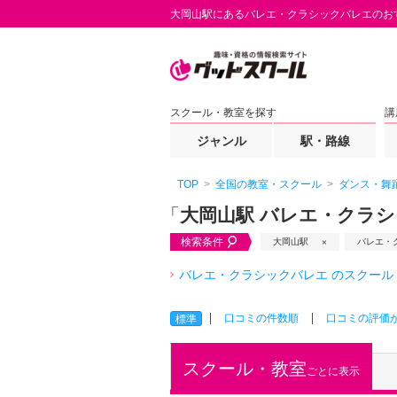
大岡山駅にあるバレエ・クラシックバレエのお
スクール・教室を探す
講
ジャンル
駅・路線
TOP
全国の教室・スクール
ダンス・舞
「
大岡山駅 バレエ・クラ
検索条件
大岡山駅
バレエ・
バレエ・クラシックバレエ のスクール
口コミの件数順
口コミの評価
標準
スクール・教室
ごとに表示