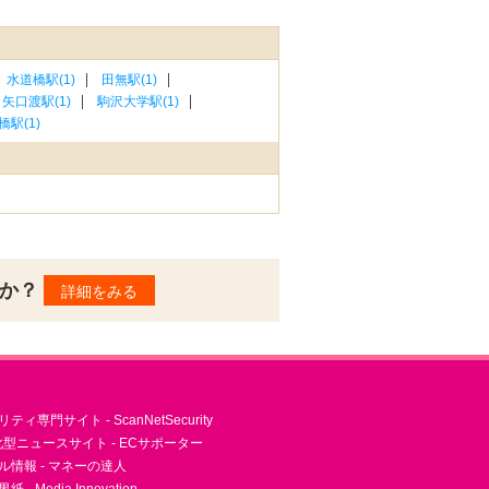
水道橋駅(1)
田無駅(1)
矢口渡駅(1)
駒沢大学駅(1)
橋駅(1)
んか？
詳細をみる
ィ専門サイト - ScanNetSecurity
型ニュースサイト - ECサポーター
ル情報 - マネーの達人