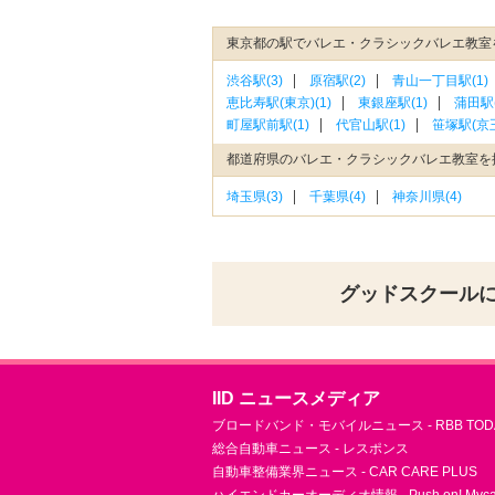
東京都の駅でバレエ・クラシックバレエ教室
渋谷駅(3)
原宿駅(2)
青山一丁目駅(1)
恵比寿駅(東京)(1)
東銀座駅(1)
蒲田駅(
町屋駅前駅(1)
代官山駅(1)
笹塚駅(京王
都道府県のバレエ・クラシックバレエ教室を
埼玉県(3)
千葉県(4)
神奈川県(4)
グッドスクール
IID ニュースメディア
ブロードバンド・モバイルニュース - RBB TOD
総合自動車ニュース - レスポンス
自動車整備業界ニュース - CAR CARE PLUS