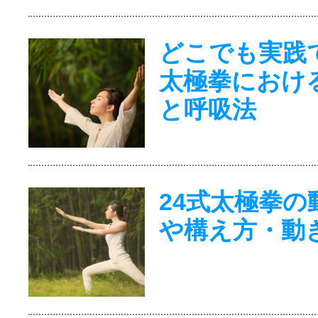
どこでも実践
太極拳におけ
と呼吸法
24式太極拳の
や構え方・動