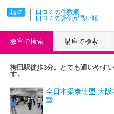
体験レッス
口コミの件数順
標準
口コミの評価が高い順
やりたいこ
教室で検索
講座で検索
特集をみる
梅田駅徒歩3分。とても通いやす
す。
グッドスク
全日本柔拳連盟 大阪
室
掲載のお問