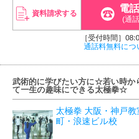
電
資料請求する
(通
［受付時間］08:00
通話料無料につ
武術的に学びたい方に☆若い時か
て一生の趣味にできる太極拳☆
太極拳 大阪・神戸教
町・浪速ビル校