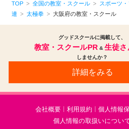
サッカー・フットサル(1)
ダイエ
TOP
全国の教室・スクール
スポーツ・
スポーツ・フィットネスその他(4
連
太極拳
大阪府の教室・スクール
グッドスクールに掲載して、
教室・スクールPR
生徒さ
&
しませんか？
詳細をみる
会社概要
利用規約
個人情報
個人情報の取扱いについ