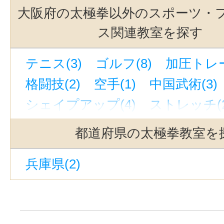
大阪府の太極拳以外のスポーツ・
ス関連教室を探す
テニス(3)
ゴルフ(8)
加圧トレー
格闘技(2)
空手(1)
中国武術(3)
シェイプアップ(4)
ストレッチ(2
体幹トレーニング(2)
健康法(2)
都道府県の太極拳教室を
乗馬・馬術(1)
兵庫県(2)
スポーツ・フィットネスクラブ・ジ
ダイビング(3)
スポーツインストラクター・トレー