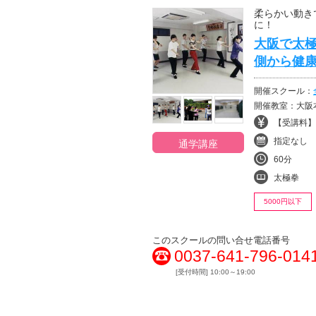
柔らかい動き
に！
大阪で太
側から健
開催スクール：
開催教室：大阪
【受講料】¥
指定なし
通学講座
60分
太極拳
5000円以下
このスクールの問い合せ電話番号
0037-641-796-014
[受付時間] 10:00～19:00