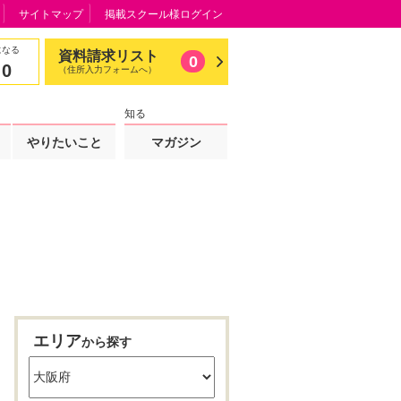
サイトマップ
掲載スクール様ログイン
になる
資料請求リスト
0
0
（住所入力フォームへ）
知る
やりたいこと
マガジン
エリア
から探す