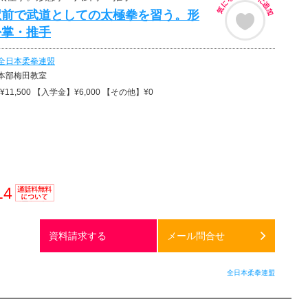
駅前で武道としての太極拳を習う。形
卦掌・推手
全日本柔拳連盟
本部梅田教室
11,500 【入学金】¥6,000 【その他】¥0
14
通話料
無料
資料請求する
メール問合せ
全日本柔拳連盟