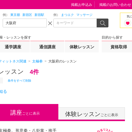
掲載お申込み
掲載のお問い合わせ
例）
東京都
新宿区
新宿駅
例）
まつエク
マッサージ
気
座・レッスンを探す
目的から探す
通学講座
通信講座
体験レッスン
資格取得
フィットネス関連
太極拳
大阪府のレッスン
レッスン
4件
条件をすべて削除
知る
講座
体験レッスン
ごとに表示
ごとに表示
太極拳。形意拳・八卦掌・推手