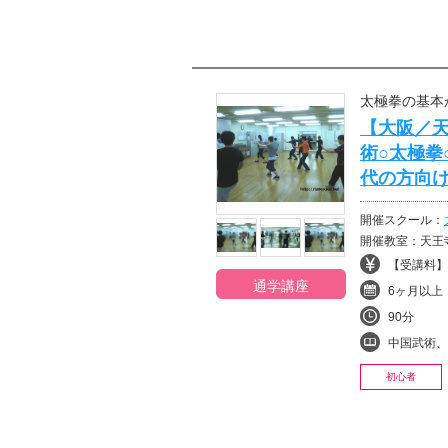
太極拳の基本
【大阪／
術○太極拳
代の方向
開催スクール：
開催教室：天王
【受講料】¥9
通学講座
6ヶ月以上
90分
中国武術、
初心者