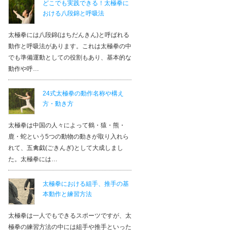
どこでも実践できる！太極拳に
おける八段錦と呼吸法
太極拳には八段錦(はちだんきん)と呼ばれる
動作と呼吸法があります。これは太極拳の中
でも準備運動としての役割もあり、基本的な
動作や呼…
24式太極拳の動作名称や構え
方・動き方
太極拳は中国の人々によって鶴・猿・熊・
鹿・蛇という5つの動物の動きが取り入れら
れて、五禽戯(ごきんぎ)として大成しまし
た。太極拳には…
太極拳における組手、推手の基
本動作と練習方法
太極拳は一人でもできるスポーツですが、太
極拳の練習方法の中には組手や推手といった