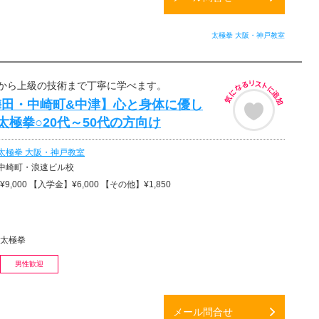
太極拳 大阪・神戸教室
から上級の技術まで丁寧に学べます。
梅田・中崎町&中津】心と身体に優し
太極拳○20代～50代の方向け
太極拳 大阪・神戸教室
中崎町・浪速ビル校
,000 【入学金】¥6,000 【その他】¥1,850
太極拳
男性歓迎
メール問合せ