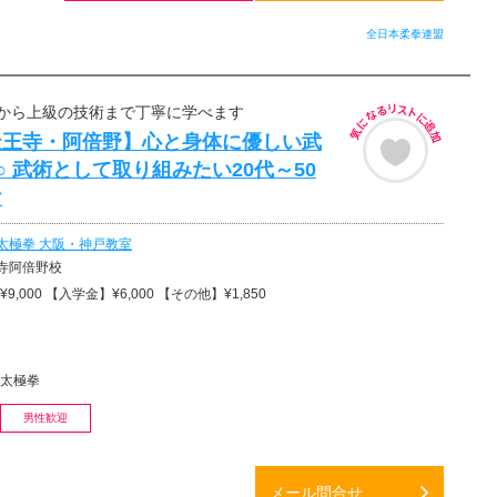
全日本柔拳連盟
から上級の技術まで丁寧に学べます
天王寺・阿倍野】心と身体に優しい武
○ 武術として取り組みたい20代～50
け
太極拳 大阪・神戸教室
寺阿倍野校
,000 【入学金】¥6,000 【その他】¥1,850
太極拳
男性歓迎
メール問合せ