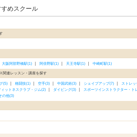
すすめスクール
す
大阪阿部野橋駅(1)
阿倍野駅(1)
天王寺駅(1)
中崎町駅(1)
ス関連レッスン・講座を探す
(5)
格闘技(1)
空手(3)
中国武術(3)
シェイプアップ(7)
ストレッチ
ィットネスクラブ・ジム(2)
ダイビング(3)
スポーツインストラクター・トレ
の他(3)