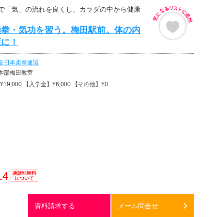
で「気」の流れを良くし、カラダの中から健康
極拳・気功を習う。梅田駅前。体の内
康に！
全日本柔拳連盟
本部梅田教室
19,000 【入学金】¥6,000 【その他】¥0
14
通話料
無料
資料請求する
メール問合せ