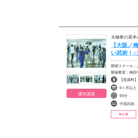
太極拳の基本
【大阪／
い武術！○
開催スクール：
開催教室：梅田
【受講料】¥9
6ヶ月以上
通学講座
90分
中国武術、
初心者