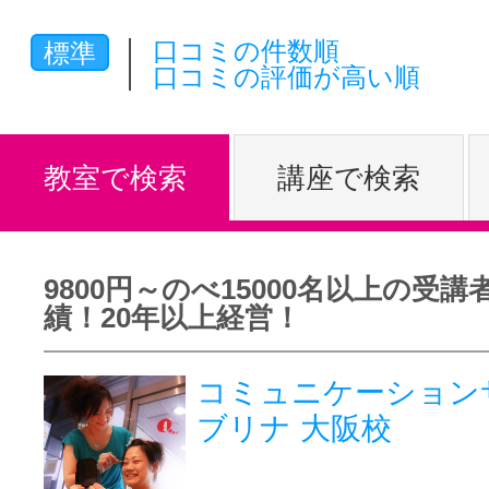
体験レッス
口コミの件数順
標準
口コミの評価が高い順
やりたいこ
教室で検索
講座で検索
特集をみる
9800円～のべ15000名以上の受講
績！20年以上経営！
グッドスク
コミュニケーション
ブリナ 大阪校
掲載のお問