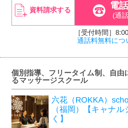
電
資料請求する
(通
［受付時間］8:00～
通話料無料につ
個別指導、フリータイム制、自由
るマッサージスクール
六花（ROKKA）sch
（福岡）【キャナル
く】