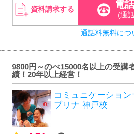
電
資料請求する
(通
通話料無料につ
9800円～のべ15000名以上の受講
績！20年以上経営！
コミュニケーション
ブリナ 神戸校