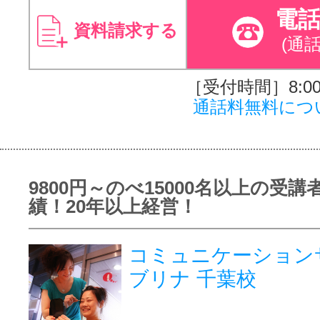
電
資料請求する
(通
［受付時間］8:00～
通話料無料につ
9800円～のべ15000名以上の受講
績！20年以上経営！
コミュニケーション
ブリナ 千葉校