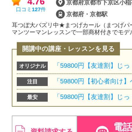
4.76
京都府京都市下京区小稲
口コミ
127
件
京都府・京都駅
耳つぼ大バズリ中★まつげカール（まつげパ
マンツーマンレッスンで一部商材付きでモデ
開講中の講座・レッスンを見る
オリジナル
注目
最安
電
資料請求する