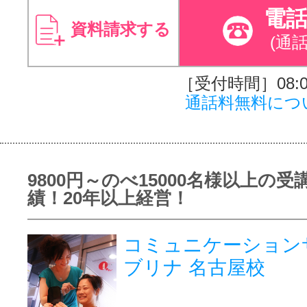
電
資料請求する
(通
［受付時間］08:00
通話料無料につ
9800円～のべ15000名様以上の受
績！20年以上経営！
コミュニケーション
ブリナ 名古屋校