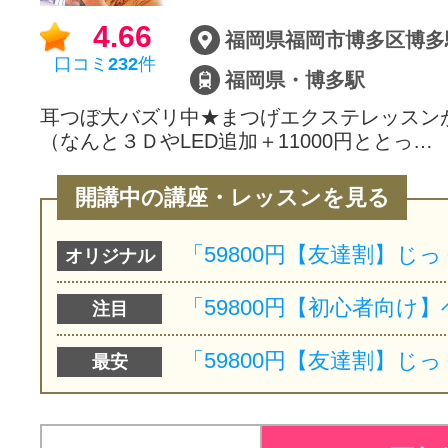
4.66
福岡県福岡市博多区博多駅
口コミ
232
件
福岡県・博多駅
耳つぼ大バズリ中★まつげエクステレッスンが通
（なんと３ＤやLED追加＋11000円ととっ…
開講中の講座・レッスンを見る
オリジナル
注目
最安