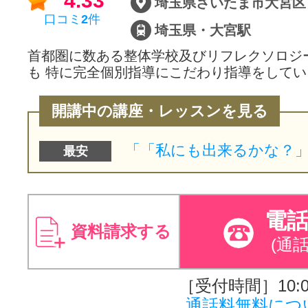
4.33
埼玉県さいたま市大宮区下
口コミ
2
件
埼玉県・大宮駅
首都圏に数ある整体学校及びリフレクソロジ
も 特に完全個別指導にこだわり指導をして
開講中の講座・レッスンを見る
最安
電
資料請求する
(通
［受付時間］10:00
通話料無料につ