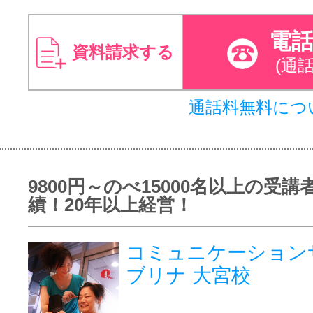
電
資料請求する
(通
通話料無料につ
9800円～のべ15000名以上の受講
績！20年以上経営！
コミュニケーション
ブリナ 大宮校