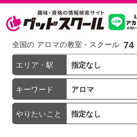
習いたいこ
74
全国の アロマの教室・スクール
スクールを
エリア・駅
指定なし
キーワード
アロマ
駅・路線か
やりたいこと
指定なし
通信講座を探