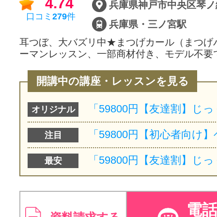
4.74
兵庫県神戸市中央区琴ノ
口コミ
279
件
兵庫県・三ノ宮駅
耳つぼ、大バズリ中★まつげカール（まつげ
ーマンレッスン、一部商材付き、モデル不要で
開講中の講座・レッスンを見る
オリジナル
注目
最安
電