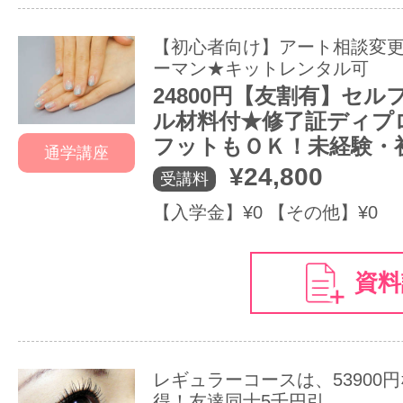
【初心者向け】アート相談変
ーマン★キットレンタル可
24800円【友割有】セ
ル材料付★修了証ディプ
フットもＯＫ！未経験・
通学講座
¥24,800
受講料
【入学金】¥0 【その他】¥0
資料
レギュラーコースは、53900
得！友達同士5千円引