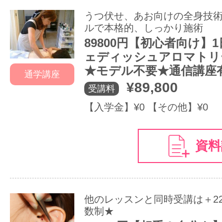
うつ伏せ、あお向けの全身技
ルで本格的、しっかり施術
89800円【初心者向け】
ェディッシュアロマトリ
★モデル不要★通信講座
通学講座
¥89,800
受講料
【入学金】¥0 【その他】¥0
資料
他のレッスンと同時受講は＋22
数制★