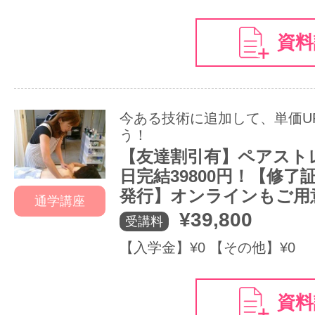
資料
今ある技術に追加して、単価U
う！
【友達割引有】ペアスト
日完結39800円！【修了
発行】オンラインもご用
通学講座
¥39,800
受講料
【入学金】¥0 【その他】¥0
資料