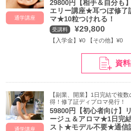
29800円【相手＆自分も
エリー講座★耳つぼ修了
通学講座
マ★10粒つけれる！
¥29,800
受講料
【入学金】¥0 【その他】¥0
資料
【副業、開業】1日完結で複数
得！修了証ディプロマ発行！
59800円【初心者向け
ージュ＆アロマ★1日完
スト★モデル不要★通信
通学講座