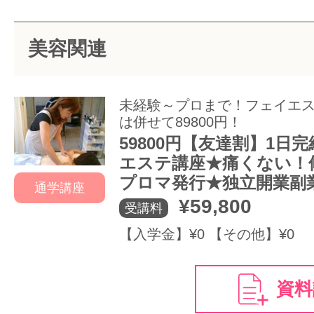
サイトマッ
美容関連
未経験～プロまで！フェイエ
は併せて89800円！
59800円【友達割】1日
エステ講座★痛くない！
プロマ発行★独立開業副
通学講座
¥59,800
受講料
【入学金】¥0 【その他】¥0
資料