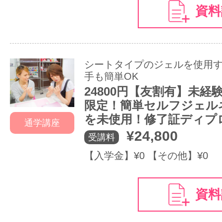
資料
シートタイプのジェルを使用
手も簡単OK
24800円【友割有】未経
限定！簡単セルフジェル
を未使用！修了証ディプ
通学講座
¥24,800
受講料
【入学金】¥0 【その他】¥0
資料