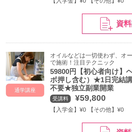
【入学金】¥0 【その他】¥0
資料
オイルなどは一切使わず、オ
で施術！注目テクニック
59800円【初心者向け】
ボ押し含む）★1日完結
不要★独立副業開業
通学講座
¥59,800
受講料
【入学金】¥0 【その他】¥0