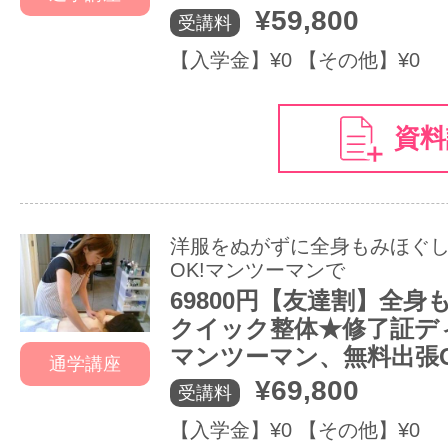
¥59,800
受講料
【入学金】¥0 【その他】¥0
資料
洋服をぬがずに全身もみほぐ
OK!マンツーマンで
69800円【友達割】全身
クイック整体★修了証デ
マンツーマン、無料出張
通学講座
¥69,800
受講料
【入学金】¥0 【その他】¥0