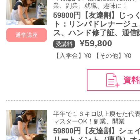
業、副業、就職、趣味に！
59800円【友達割】じ
ト：リンパドレナージュ
ス、ハンド修了証、通信
通学講座
¥59,800
受講料
【入学金】¥0 【その他】¥0
資料
半年で１６キロ以上痩せた代表
マスターOK！副業、開業
59800円【友達割】シ
リートメント（痩身）オ