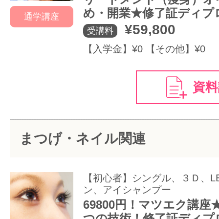
め・開業★修了証ディプ
通学講座
¥59,800
受講料
【入学金】¥0 【その他】¥0
資料
まつげ・ネイル関連
【初心者】シングル、３Ｄ、L
ン、アイシャンプー
69800円！マツエク講座
つの技術！修了証ディプ