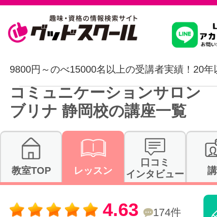
習いたいこ
9800円～のべ15000名以上の受講者実績！20
コミュニケーションサロン 
スクールを
ブリナ 静岡校の講座一覧
駅・路線か
口コミ
教室TOP
レッスン
講
インタビュー
通信講座を探
4.63
174件