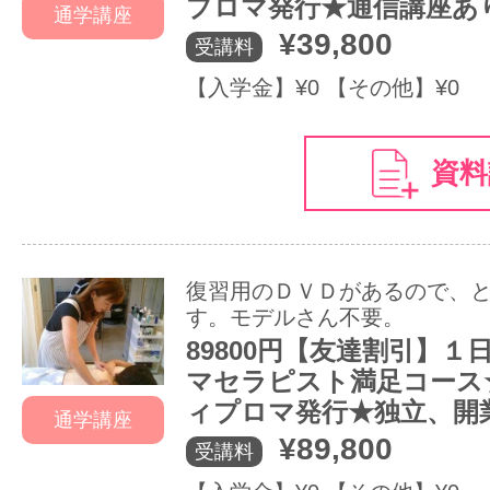
プロマ発行★通信講座あ
通学講座
¥39,800
受講料
【入学金】¥0 【その他】¥0
資料
復習用のＤＶＤがあるので、
す。モデルさん不要。
89800円【友達割引】１
マセラピスト満足コース
ィプロマ発行★独立、開
通学講座
¥89,800
受講料