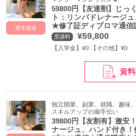
59800円【友達割】じ
ト：リンパドレナージュ
★修了証ディプロマ通信
通学講座
¥59,800
受講料
【入学金】¥0 【その他】¥0
資料
独立開業、副業、就職、趣味
スキルアップの御手伝い
39800円【友割有】激安
ナージュ、ハンド付き！