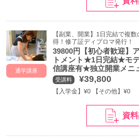
資料
【副業、開業】1日完結で複数
得！修了証ディプロマ発行！
39800円【初心者歓迎】
トメント★1日完結★モ
信講座有★独立開業メニ
通学講座
¥39,800
受講料
【入学金】¥0 【その他】¥0
資料