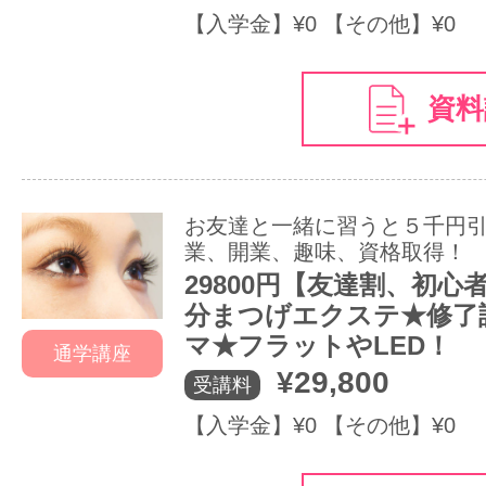
【入学金】¥0 【その他】¥0
資料
お友達と一緒に習うと５千円
業、開業、趣味、資格取得！
29800円【友達割、初心
分まつげエクステ★修了
マ★フラットやLED！
通学講座
¥29,800
受講料
【入学金】¥0 【その他】¥0