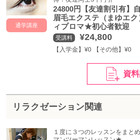
24800円【友達割引有】
眉毛エクステ（まゆエク
通学講座
ィプロマ★初心者歓迎
¥24,800
受講料
【入学金】¥0 【その他】¥0
資料
リラクゼーション関連
１度に３つのレッスンをまと
マンツーマンレッスン★