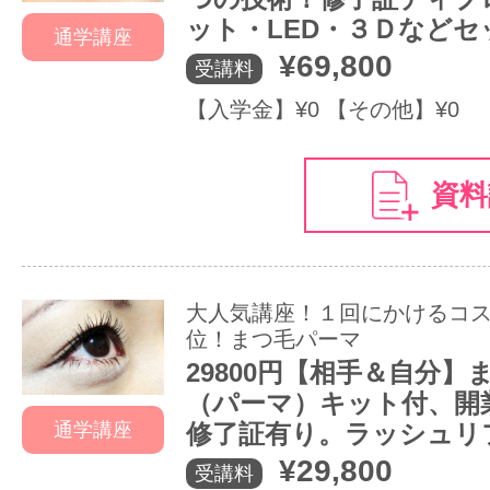
ット・LED・３Ｄなどセ
通学講座
¥69,800
受講料
【入学金】¥0 【その他】¥0
資料
大人気講座！１回にかけるコ
位！まつ毛パーマ
29800円【相手＆自分】
（パーマ）キット付、開
通学講座
修了証有り。ラッシュリ
¥29,800
受講料