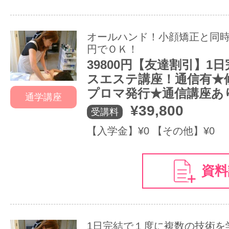
オールハンド！小顔矯正と同時受
円でＯＫ！
39800円【友達割引】1
スエステ講座！通信有★
プロマ発行★通信講座あ
通学講座
¥39,800
受講料
【入学金】¥0 【その他】¥0
資料
1日完結で１度に複数の技術を