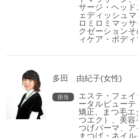
サージ・ヘッド
ェディッシュマ
ロミロミマッサ
クゼーションそ
ィケア・ボディ
多田 由紀子(女性)
エステ・フェイ
担当
ータルビューテ
矯正、まつ毛エ
つエク）、美容
つげパーマ、ア
まつげ・ネイル