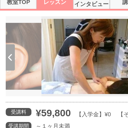
教室TOP
レッスン
講
インタビュー
体験レッス
やりたいこ
特集をみる
グッドスク
¥59,800
受講料
掲載のお問
【入学金】¥0 【そ
～１ヶ月未満
受講期間