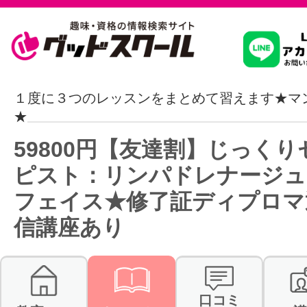
習いたいこ
１度に３つのレッスンをまとめて習えます★マ
★
スクールを
59800円【友達割】じっくり
ピスト：リンパドレナージュ
フェイス★修了証ディプロマ
駅・路線か
信講座あり
通信講座を探
口コミ