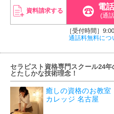
電
資料請求する
(通
［受付時間］9:00～
通話料無料につ
セラピスト資格専門スクール24年
とたしかな技術理念！
癒しの資格のお教室
カレッジ 名古屋