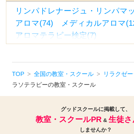
リンパドレナージュ・リンパマッサ
アロマ(74)
メディカルアロマ(12
アロマテラピー検定(7)
ハーブ・ハーバルセラピー(21)
ハーブ検定(1)
アーユルヴェーダ(
整体・矯正(93)
カイロプラクティ
TOP
全国の教室・スクール
リラクゼー
柔道整復師(4)
かっさ(グアシャ)(
ラソテラピーの教室・スクール
推拿（すいな）(11)
リフレクソロ
ヒーリング(26)
マッサージ(112
グッドスクールに掲載して、
教室・スクールPR
生徒さ
フットケア・フットマッサージ(6
&
しませんか？
ボディケア・ボディマッサージ(12