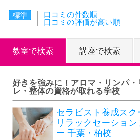
体験レッス
口コミの件数順
標準
口コミの評価が高い順
やりたいこ
教室で検索
講座で検索
特集をみる
好きを強みに！アロマ・リンパ・
レ・整体の資格が取れる学校
グッドスク
セラピスト養成スク
リラックセーション
掲載のお問
ー 千葉・柏校