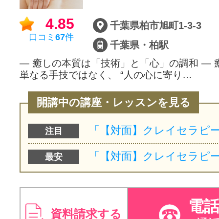
サイトマッ
4.85
千葉県柏市旭町1-3-3
口コミ
67
件
千葉県・柏駅
― 癒しの本質は「技術」と「心」の調和 ―
単なる手技ではなく、 “人の心に寄り…
開講中の講座・レッスンを見る
注目
最安
電
資料請求する