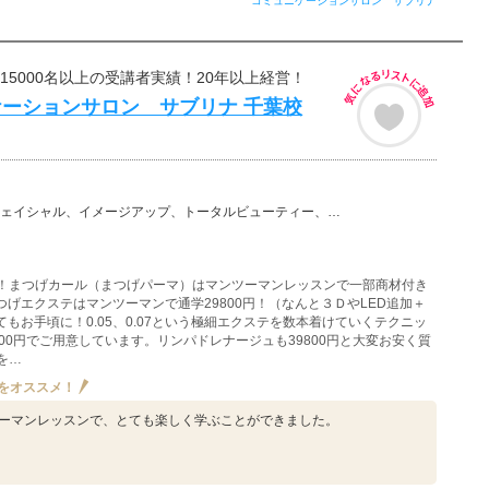
コミュニケーションサロン サブリナ
べ15000名以上の受講者実績！20年以上経営！
ーションサロン サブリナ 千葉校
、イメージアップ、トータルビューティー、小顔矯正、まつ毛エクステ（まつエク）、美容その他、まつげパー…
！まつげカール（まつげパーマ）はマンツーマンレッスンで一部商材付き
まつげエクステはマンツーマンで通学29800円！（なんと３ＤやLED追加＋
ってもお手頃に！0.05、0.07という極細エクステを数本着けていくテクニッ
00円でご用意しています。リンパドレナージュも39800円と大変お安く質
を…
をオススメ！
ーマンレッスンで、とても楽しく学ぶことができました。