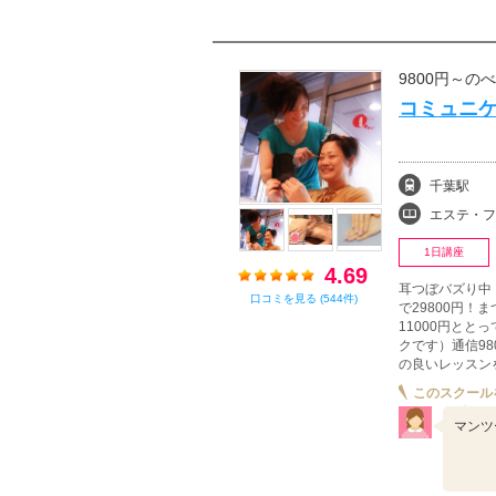
9800円～の
コミュニケ
千葉駅
エステ・フェイシャル
1日講座
4.69
耳つぼバズり中
口コミを見る (544件)
で29800円！
11000円とと
クです）通信98
の良いレッスン
このスクール
マンツ