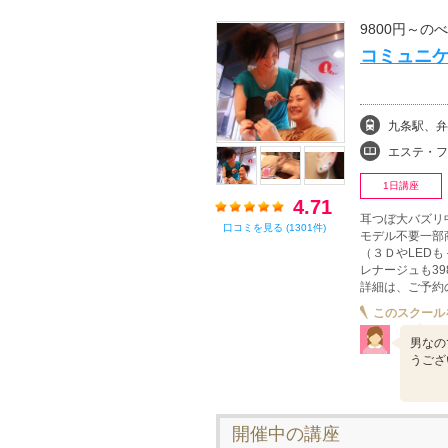
9800円～の
コミュニケ
九条駅、弁
エステ・フェイシャル
1日講座
4.71
耳つぼ大バズリ
口コミを見る (1301件)
モデル不要一部商
（３ＤやLEDも
レナージュも3
詳細は、ご予約
このスクール
男なの
うござ
開催中の講座