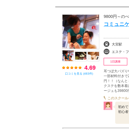
9800円～の
コミュニケ
大宮駅
エステ・フェイシャル
1日講座
4.69
耳つぼ大バズり
口コミを見る (483件)
一部材料付きで2
円！！（なんと３
クステを数本着
ージュも3980
このスクール
初めて
初心者