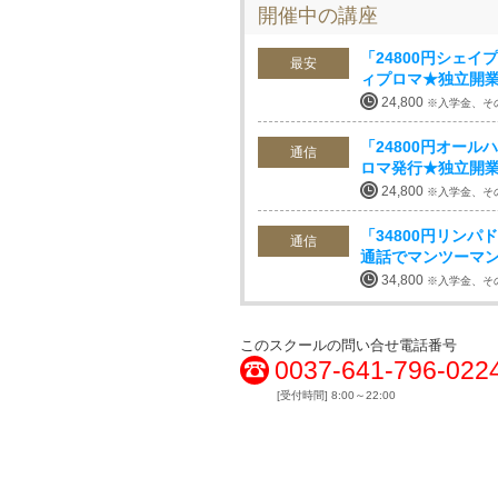
開催中の講座
「24800円シェ
最安
ィプロマ★独立開
24,800
※入学金、そ
「24800円オー
通信
ロマ発行★独立開
24,800
※入学金、そ
「34800円リン
通信
通話でマンツーマ
34,800
※入学金、そ
このスクールの問い合せ電話番号
0037-641-796-022
[受付時間] 8:00～22:00