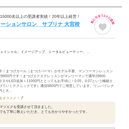
べ15000名以上の受講者実績！20年以上経営！
ーションサロン サブリナ 大宮校
、イメージアップ、トータルビューティー、小顔矯正、美容その他、まつ毛エクステ（まつエク）、まつげパー…
中！まつげカール（まつげパーマ）がモデル不要、マンツーマンレッスン
9800円です！まつげエクステレッスンがマンツーマンで通学29800
ＤやLED追加＋11000円ととってもお手頃に！0.05、0.07という極細エ
けていくテクニックです）通信9800円でご用意しています。リンパドレナ
0円と大…
をオススメ！
マツエクを受講させて頂きました。
でも丁寧に教えいただき、とても分かりやすかったです。