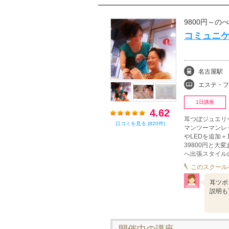
9800円～の
コミュニケ
名古屋駅
エステ・フェイシャル
1日講座
4.62
耳つぼジュエリ
口コミを見る (820件)
マンツーマンレ
やLEDを追加＋
39800円と
へ出張スタイル
このスクール
耳ツボ
説明も