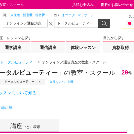
教室・スクール
掲載お申込み
掲載のお問い合わせ
例）
東京都
新宿区
新宿駅
例）
まつエク
マッサージ
気
座・レッスンを探す
目的から探す
通学講座
通信講座
体験レッスン
資格取得
トータルビューティー
オンライン／通信講座の教室・スクール
トータルビューティー
」の教室・スクール
29
件
トータルビューティー
条件をすべて削除
ッスンについて知る
が高い順
講座
ごとに表示