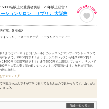
べ15000名以上の受講者実績！20年以上経営！
ーションサロン サブリナ 大阪校
天町駅、朝潮橋駅
、イメージアップ、トータルビューティー、小顔矯正、美容その他、まつ毛エクステ（まつエク）、まつげパー…
中！まつげパーマ（まつげカール）のレッスンがマンツーマンレッスンで
材付きで、29800円です！まつげエクステレッスンが通学29800円！
＋11000円で受講可能です！）通信9800円でご用意しています。リンパド
9800円と大変お安く質の良いレッスンをご受講頂けます。無料出張可能。
の際に個別に…
をオススメ！
で不安だったんですが丁寧に教えてもらえたので良かったです。ありがと
いました。
講座一覧を見る