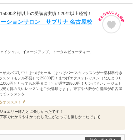
べ15000名様以上の受講者実績！20年以上経営！
ーションサロン サブリナ 名古屋校
、イメージアップ、トータルビューティー、小顔矯正、まつ毛エクステ（まつエク）、美容その他、まつげパー…
ーが大バズり中！まつげカール（まつげパーマのレッスンが一部材料付き
ッスン（モデル不要）で29800円！まつげエクステレッスン（なんと３Ｄ
11000円ととってもお手頃に！）が通学29800円！リンパドレナージュも
大変お安く質の良いレッスンをご受講頂けます。東京や大阪から講師が名古屋
にてレッスンを…
をオススメ！
ジュエリーほんとに楽しかったです！
丁寧でわかりやすかったし先生がとっても優しかったです:))