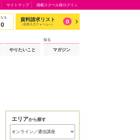
サイトマップ
掲載スクール様ログイン
になる
資料請求リスト
0
0
（住所入力フォームへ）
知る
やりたいこと
マガジン
エリア
から探す