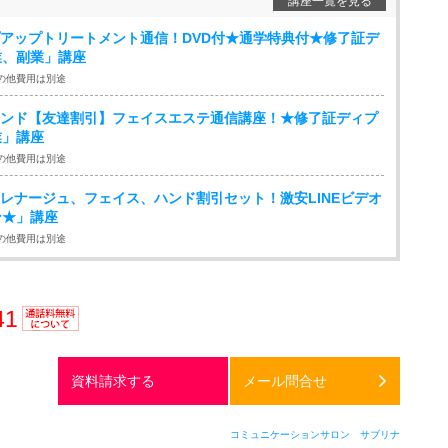
講座一覧を見る
イプアップトリートメント通信！DVD付★通学特典付★修了証デ
業、副業」講座
の他費用は別途
ルハンド【友達割引】フェイスエステ通信講座！★修了証ディプ
業」講座
の他費用は別途
パドレナージュ、フェイス、ハンド割引セット！激安LINEビデオ
ン★」講座
の他費用は別途
41
通話料
無料
資料請求する
メール問合せ
コミュニケーションサロン サブリナ