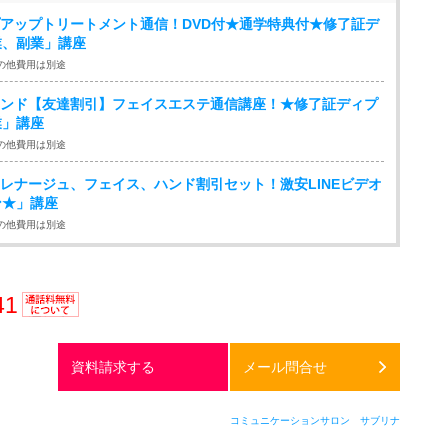
イプアップトリートメント通信！DVD付★通学特典付★修了証デ
業、副業」講座
の他費用は別途
ルハンド【友達割引】フェイスエステ通信講座！★修了証ディプ
業」講座
の他費用は別途
パドレナージュ、フェイス、ハンド割引セット！激安LINEビデオ
ン★」講座
の他費用は別途
41
通話料
無料
資料請求する
メール問合せ
コミュニケーションサロン サブリナ