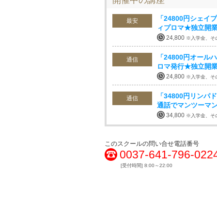
開催中の講座
「24800円シェ
最安
ィプロマ★独立開
24,800
※入学金、そ
「24800円オー
通信
ロマ発行★独立開
24,800
※入学金、そ
「34800円リン
通信
通話でマンツーマ
34,800
※入学金、そ
このスクールの問い合せ電話番号
0037-641-796-022
[受付時間] 8:00～22:00