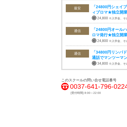
「24800円シェ
最安
ィプロマ★独立開
24,800
※入学金、そ
「24800円オー
通信
ロマ発行★独立開
24,800
※入学金、そ
「34800円リン
通信
通話でマンツーマ
34,800
※入学金、そ
このスクールの問い合せ電話番号
0037-641-796-022
[受付時間] 8:00～22:00