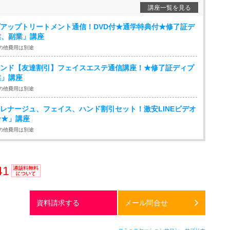
講座一覧を見る
イプアップトリートメント通信！DVD付★通学特典付★修了証デ
業、副業」講座
の他費用は別途
ルハンド【友達割引】フェイスエステ通信講座！★修了証ディプ
業」講座
の他費用は別途
パドレナージュ、フェイス、ハンド割引セット！激安LINEビデオ
ン★」講座
の他費用は別途
41
通話料
無料
資料請求する
メール問合せ