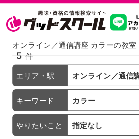
習いたいこ
オンライン／通信講座 カラーの教室
5
件
スクールを
エリア・駅
オンライン／通信
駅・路線か
キーワード
カラー
通信講座を探
やりたいこと
指定なし