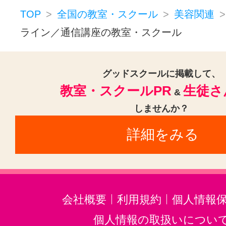
小顔矯正(17)
ボディジュエリー(
TOP
全国の教室・スクール
美容関連
メディカルエステ(1)
美容その他(
ライン／通信講座の教室・スクール
グッドスクールに掲載して、
教室・スクールPR
生徒さ
&
しませんか？
詳細をみる
会社概要
利用規約
個人情報
個人情報の取扱いについ