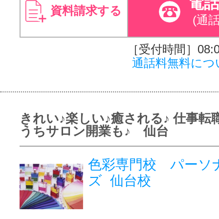
電
資料請求する
(通
［受付時間］08:00
通話料無料につ
きれい♪楽しい♪癒される♪ 仕事転
うちサロン開業も♪ 仙台
色彩専門校 パーソ
ズ 仙台校