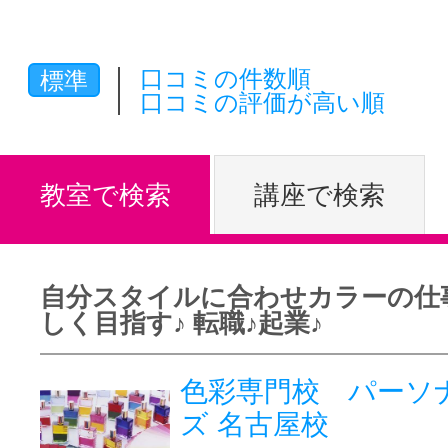
体験レッス
口コミの件数順
標準
口コミの評価が高い順
やりたいこ
教室で検索
講座で検索
特集をみる
自分スタイルに合わせカラーの仕
グッドスク
しく目指す♪ 転職♪起業♪
色彩専門校 パーソ
掲載のお問
ズ 名古屋校