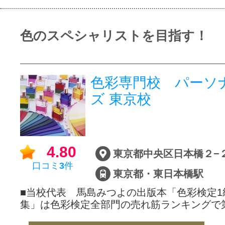
色のスペシャリストを目指す！
色彩専門校 パーソ
ズ 東京校
4.80
口コミ
3
件
東京都・東日本橋駅
■当校代表 馬島みつよの出版本「色彩検定1
集」は色彩検定全部門の売れ筋ランキングで