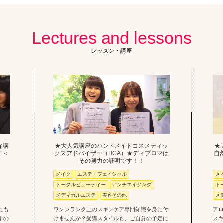
Lectures and lessons
レッスン・講座
な講
★大人気講座のハンドメイドコスメティッ
★
す＜
クスアドバイザー（HCA）★ディプロマは
自
その努力の証明です！！
メイク
エステ・フェイシャル
メ
トータルビューティー
アンチエイジング
ト
メディカルエステ
美容その他
メ
にも
ワンンランク上のスキンケア専門知識を身に付
ア
すの
けませんか？受講スタイルも、ご自分の予定に
スキ