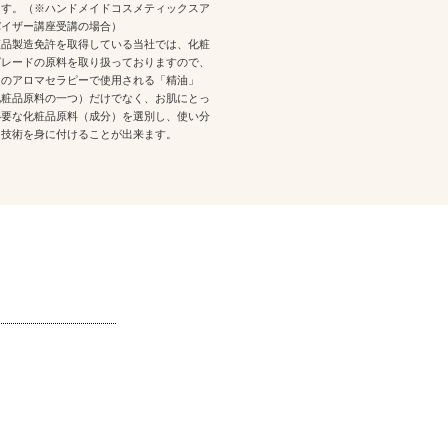
ます。（※ハンドメイドコスメティックスア
バイザー講座受講の場合）
粧品製造免許を取得している当社では、化粧
グレードの原料を取り扱っておりますので、
常のアロマセラピーで使用される「精油」
化粧品原料の一つ）だけでなく、お肌にとっ
必要な化粧品原料（成分）を選別し、使い分
る技術を身に付けることが出来ます。