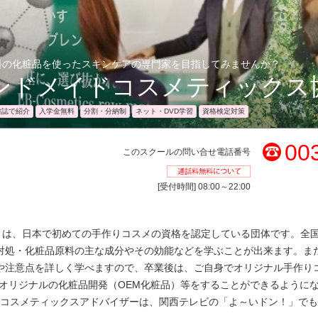
料の化粧品を使ったスキンケアの専門家を目指してみませんか？
ンドメイドコスメティックス
雑誌で紹介
入学金無料
分割・分納制
ネット・DVD学習
資格検定対策
00
このスクールの問い合せ電話番号
通話料無料
[受付時間] 08:00～22:00
とは、日本で初めての手作りコスメの資格を認定している団体です。全国
対処・化粧品原料の主な成分やその効能などを学ぶことが出来ます。ま
や注意点を詳しく学べますので、卒業後は、ご自身でオリジナル手作り
オリジナルの化粧品開発（OEM化粧品）等をすることができるように
コスメティックスアドバイザーは、関西テレビの「よ～いドン！」でも