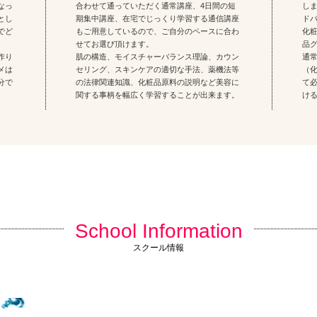
なっ
合わせて通っていただく通常講座、4日間の短
し
とし
期集中講座、在宅でじっくり学習する通信講座
ド
でど
もご用意しているので、ご自分のペースに合わ
化
せてお選び頂けます。
品
作り
肌の構造、モイスチャーバランス理論、カウン
通
メは
セリング、スキンケアの適切な手法、薬機法等
（
分で
の法律関連知識、化粧品原料の説明など美容に
て
関する事柄を幅広く学習することが出来ます。
け
School Information
スクール情報