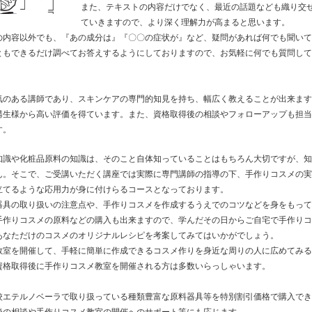
また、テキストの内容だけでなく、最近の話題なども織り交
ていきますので、より深く理解力が高まると思います。
の内容以外でも、『あの成分は』『〇〇の症状が』など、疑問があれば何でも聞いて
ともできるだけ調べてお答えするようにしておりますので、お気軽に何でも質問して
気のある講師であり、スキンケアの専門的知見を持ち、幅広く教えることが出来ます
講生様から高い評価を得ています。また、資格取得後の相談やフォローアップも担当
す。
知識や化粧品原料の知識は、そのこと自体知っていることはもちろん大切ですが、知
ん。そこで、ご受講いただく講座では実際に専門講師の指導の下、手作りコスメの実
立てるような応用力が身に付けらるコースとなっております。
器具の取り扱いの注意点や、手作りコスメを作成するうえでのコツなどを身をもって
手作りコスメの原料などの購入も出来ますので、学んだその日からご自宅で手作りコ
あなただけのコスメのオリジナルレシピを考案してみてはいかがでしょう。
教室を開催して、手軽に簡単に作成できるコスメ作りを身近な周りの人に広めてみる
資格取得後に手作りコスメ教室を開催される方は多数いらっしゃいます。
校エテルノベーラで取り扱っている種類豊富な原料器具等を特別割引価格で購入でき
後の相談や手作りコスメ教室の開催へのサポート等にも応じます。