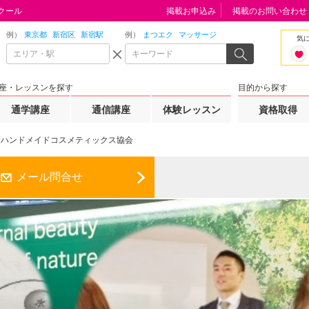
クール
掲載お申込み
掲載のお問い合わせ
例）
東京都
新宿区
新宿駅
例）
まつエク
マッサージ
気
座・レッスンを探す
目的から探す
通学講座
通信講座
体験レッスン
資格取得
ハンドメイドコスメティックス協会
メール問合せ