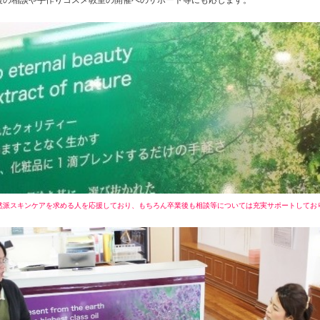
然派スキンケアを求める人を応援しており、もちろん卒業後も相談等については充実サポートしてお