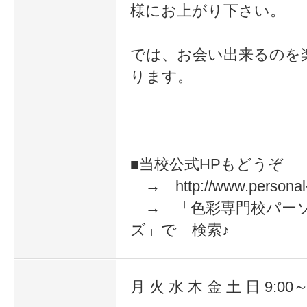
様にお上がり下さい。
勉強し直して欲しいくらいでーす p(^
では、お会い出来るのを
友達にもオススメしてしまいました
ります。
■当校公式HPもどうぞ
→ http://www.personal-
→ 「色彩専門校パー
ズ」で 検索♪
受講生がなりたい自分の夢を叶えて、キ
月 火 水 木 金 土 日 9:00～