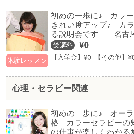
よう♪ 転職やお家サロン開業
援していきます！
も目指せます♪
初めの一歩に♪ カラ
きれい度アップ♪ カ
る説明会です 名古
夢を実現させるサポートしていきます
名古屋校では、オーラソーマカラ
¥0
受講料
ーセラピー、パーソナルカラー、
【入学金】¥0 【その他】¥
《 趣味としてカラー全般を生活
体験レッスン
色彩検定対策など色に関する学習
から、本格プロを目指す方まで、幅
を全て行う事ができます。
毎年高い合格率と丁寧で親切な指導
心理・セラピー関連
当校で、カラーのスペシャリストを
駅からも近く通い易く好評を頂いて
初めの一歩に♪ オー
全国で活躍中のパーソナルカラー、
お仕事帰りのＯＬさんもたくさん受
格 カラーセラピーの
サルタント、カラーセラピスト等多
の仕事が楽しくわかるｶ
おります。