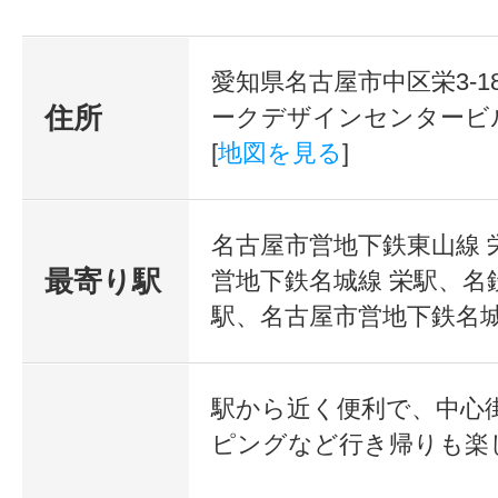
スクールからのコメント
愛知県名古屋市中区栄3-1
とても小さなお子さんが３人もいる
住所
ークデザインセンタービル
えず、いつもステキでおしゃれに
[
地図を見る
]
フル、豪快にいつも楽しく笑ってる
向きな印象でした♪
名古屋市営地下鉄東山線 
どんどんサロン事業を、大きくされ
最寄り駅
営地下鉄名城線 栄駅、名
駅、名古屋市営地下鉄名城
つも関心しています。ますますのご
アジアンリゾート風な素敵なサロン
駅から近く便利で、中心
ピングなど行き帰りも楽
仕事にしたいと思った為、養成コ