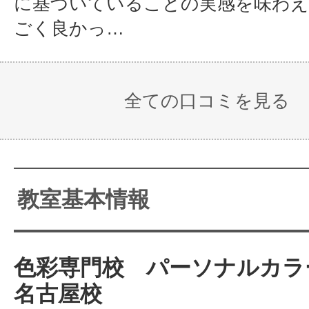
に基づいていることの実感を味わ
サロンを開業しました。
ごく良かっ…
もうすぐ大きな場所に移動して、サ
する予定です！
全ての口コミを見る
自分も、家族も癒やされて、子供の
ちます。
今の自分に合った色のボトルを眺め
教室基本情報
の香りに包まれることで、自分自信
す。家族を癒やす効果も実感できる
色彩専門校 パーソナルカラ
は一生付き合っていきたいですね♪
名古屋校