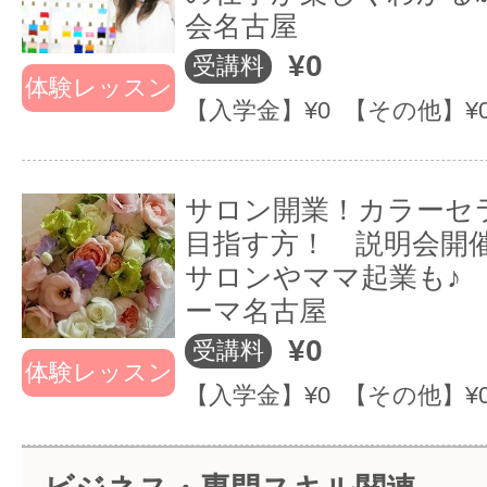
会名古屋
夜のクラスを設けておりますので、
¥0
受講料
パーソナルカラー、スタイル分析、
体験レッスン
からでも通う事が可能です♪
【入学金】¥0 【その他】¥
ートセラピー、オーラソーマカラー
格、イメージコンサルタント養成等
パーソナルカラーズでは、
サロン開業！カラーセ
でカラー全般を楽しく学ぶコースや
受講生がなりたい自分の夢を叶えて
目指す方！ 説明会開
文部科学省の色彩検定も3級2級1級学
サロンやママ起業も♪
た毎日を過ごすために、夢の実現へ
の高い実績を誇っています
ーマ名古屋
援していきます♪♪♪
¥0
受講料
体験レッスン
【入学金】¥0 【その他】¥
全国で数少ない「優秀賞」を2年連
夢を実現させるサポートしていきま
実績です