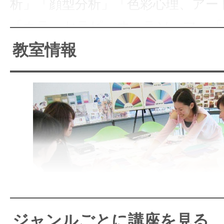
析」「顔型分析」「色彩心理、アー
「カラーセラピーオーラソーマ」「
「イメージコンサルタント」などカ
教室情報
応
お教室の雰囲気はとても明るく笑い
ん＾＾アットホームな雰囲気で学べ
街中心の立地にで通いやすく、レッ
はお買い物なども楽しめます。先生
さと充実度で、レッスンの継続率
名古屋でパーソナルカラー、
夢を実現させるサポートしていきます
カラーセラピーを楽しみなが
ジャンルごとに講座を見る