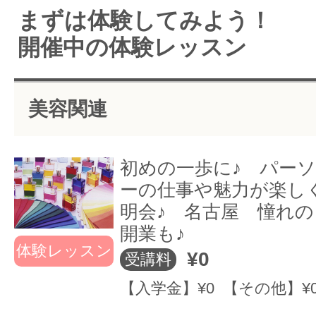
まずは体験してみよう！
開催中の体験レッスン
パーソナルカラーや仕事を目指す方
クラスの皆さん
カラーで自分と
と
とお会い出来て
向き合う事が出
た
も有（初心者可）修了後はスタッフ
楽しかったです♪
来たと思います♪
白
美容関連
ト、当校講師としても活躍の道も
^-^)馬島先生との
とても勉強にな
の
出逢いに感謝♪
ったし楽しかっ
的
資格取得と、実践的な実力を身につ
初めの一歩に♪ パー
ありがとうござ
たです♪ありがと
ベ
転就職やお家サロン開業、独立起業
ーの仕事や魅力が楽し
いました
うございました
く
応援して行きます
明会♪ 名古屋 憧れ
(*^_^*)
した
開業も♪
体験レッスン
卒業後が見えるスクール！！
¥0
受講料
受講生がなりたい自分の夢を叶えて
名古屋でカラーの知識を取り入れ
【入学金】¥0 【その他】¥
た毎日を過ごすために、夢の実現へ