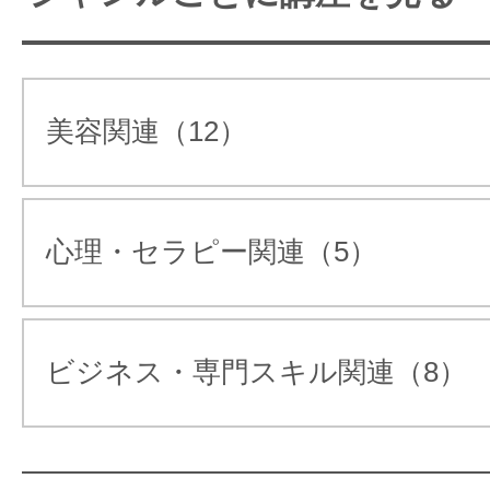
学ぶなら。パーソナルカラー
きれい！楽しい！癒される！カラー
学ぶ
美容関連（12）
卒業後が見えるカラースクール！！
名古屋でカラーの知識を取り入れ
お家サロン開業も目指せます♪
心理・セラピー関連（5）
卒業後には、色彩のスキルを活かし
卒業後が見えるスクール！！名古屋でカ
ビジネス・専門スキル関連（8）
することも可能です。色の魅力を知
り入れよう♪転職やお家サロン開業も目指
イキした毎日を送ることができる、
も評判です