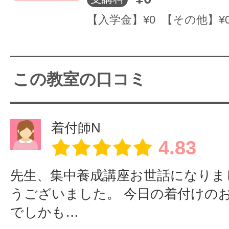
養成コース卒業
しみです♪一日が
仕
【入学金】¥0 【その他】¥
生 滝沢様
あっという間に
や
終わる程、楽し
楽
く夢中になれま
養
この教室の口コミ
す。振替も助か
ラ
ります♪♪りえ様
ス
卒
着付師N
卒業生 坂田様
4.83
現在、ママから起
先生、集中養成講座お世話になりま
身しました♪
うございました。 今日の着付けの
主婦業のかたわ
オーラソーマのボ
でしかも…
ら自宅サロン開