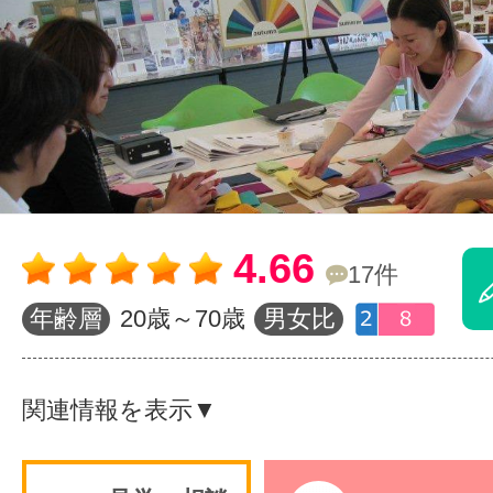
体験レッス
やりたいこ
特集をみる
4.66
17件
年齢層
20歳～70歳
男女比
グッドスク
関連情報を表示▼
掲載のお問