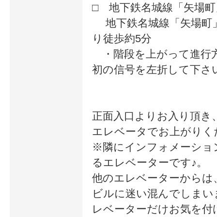
す！
□ 地下鉄名城線「矢場
ススメしてしま
ただ似合う色をマ
地下鉄名城線「矢場町」
いました(^-^)
り徒歩約5分
えるスクールとは全然違いました！
・階段を上がって進行
初の信号を左折して下さ
似合う色だけではなく、素材からイ
広いです！
正面入口よりお入り頂き
美人かどうかではなく、自分が最大
エレベータでお上がりく
※隣にインフォメーショ
見えるイメージ作りを教わりました
るエレベーターです♪。
友達もできました！
他のエレベーターからは
ありがとうございました☆
ビルに迷い混んでしまい
レベーターだけお気を付
他のスクールで学んだ方にも、もう