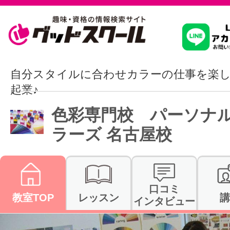
習いたいこ
自分スタイルに合わせカラーの仕事を楽しく
起業♪
スクールを
色彩専門校 パーソナ
ラーズ 名古屋校
駅・路線か
口コミ
教室TOP
レッスン
講
通信講座を探
インタビュー