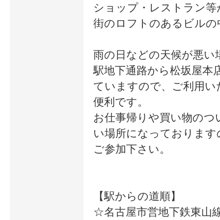
ショップ・レストラン等
とカラーについて新しい仕事も活動
街のロフトのあるビルの
っています。ずっと色彩の仕事とは
たいと思っています。 ここ数年で
雨の日などの天候が悪い
駅地下通路から松坂屋本
生まれ生活が一変しました。 産休
ていますので、ご利用い
ラーのスタイル分析を勉強し直し、
便利です。
ージを習得し ゆくゆくはママと子
お仕事帰りや買い物のつ
い場所になっております
ー」を浸透させたいと思っています
ご参加下さい。
子育て中うまくいかないこともた
ど 「色」で子供を育てていこうと
【駅からの道順】
験中（笑）です。 また機会があれ
☆名古屋市営地下鉄東山