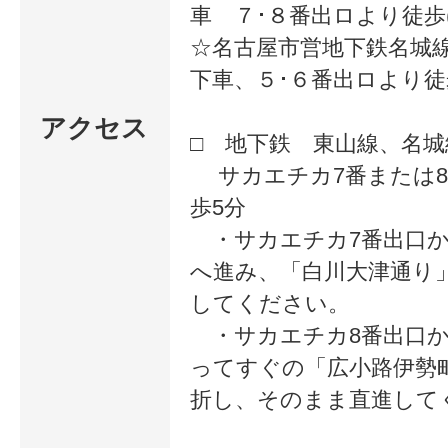
で勉強できたらっと思っています。
車 ７･８番出ロより徒歩(
☆名古屋市営地下鉄名城
ざいました♪
下車、５･６番出ロより徒歩
アクセス
新しい事を学んで
□ 地下鉄 東山線、名城
サカエチカ7番または8
持ちでベーシック
歩5分
ましたが、さらに
・サカエチカ7番出口か
へ進み、「白川大津通り
原科様
気持ちが大きくな
してください。
ただ似合う色を
コースへ進む予定です
・サカエチカ8番出口か
マニュアル通り
ってすぐの「広小路伊勢
教えるスクール
折し、そのまま直進して
とは全然違いま
確実に『外見力』
した♪友達にもオ