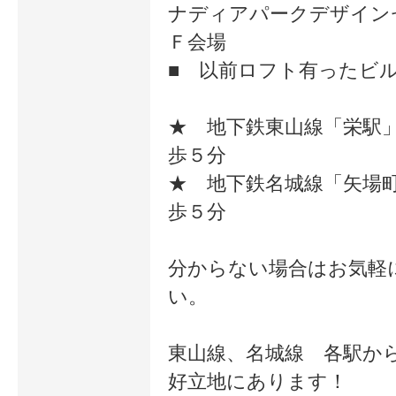
ナディアパークデザイン
ースを受講しました。。
Ｆ会場
現在、アパレルメーカーに勤務。
■ 以前ロフト有ったビル
大手デパートなどで、パーソナル
★ 地下鉄東山線「栄駅
カラーのイベントや講演を任され
歩５分
ています♪社員教育も。大変です
★ 地下鉄名城線「矢場
歩５分
が、好きな事なので、やりがいあ
って楽しいです。ママで産休中
分からない場合はお気軽
又、職場復帰予定です♪
い。
パーソナルカラーリストのプロと
東山線、名城線 各駅か
して活動中です♪ これからは、ママ
好立地にあります！