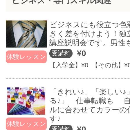
ビジネス・専門スキル関連
全くの初心者からプロを目指す方で
当校代表の馬島みつよ出版本は色彩検
心して学べる環境です。
ビジネスにも役立つ色
題集は色彩検定全部門中の売れ筋ラ
きく差を付けよう！独
を獲得
講座説明会です。男性
又、遠方の方にも受講しやすい、集
¥0
受講料
就転職やキャリアアップ、起業開業
体験レッスン
ります。
【入学金】¥0 【その他】¥
も人気です
「きれい♪」「楽しい♪
★HPへ→ personal-c.com
る♪」 仕事転職も 
ルに合わせてカラーの
す♪
お家サロン開業
養成コース通う
当
体験レッスン
しました♪♪
のがとっても楽
講
¥0
受講料