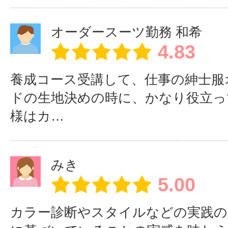
惹かれレッスンを
業しました！卒
主婦業のかたわら
業生 坂田様
オーダースーツ勤務 和希
仕事のやりがい
開業しました！！
4.83
楽しんでいます
カラーとの出会い
カラーとの出会
養成コース受講して、仕事の紳士服
♪
いは一生モノ
ドの生地決めの時に、かなり役立っ
様はカ…
現在毎日忙しく充実して仕事やりが
います。
みき
３人の子供を保育園に預け家事の後
5.00
店！
カラー診断やスタイルなどの実践の
自宅で、カラーセラピー、ネイル、