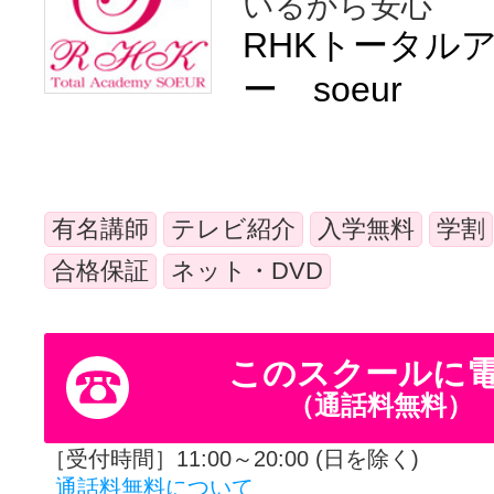
いるから安心
体験レッス
RHKトータル
ー soeur
やりたいこ
有名講師
テレビ紹介
入学無料
学割
特集をみる
合格保証
ネット・DVD
グッドスク
このスクールに
（通話料無料）
掲載のお問
［受付時間］11:00～20:00 (日を除く)
通話料無料について