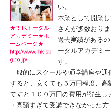
い。
本業として開業し
★RHKトータル
さんが多数おりま
アカデミー★ホ
過去実績があるの
ームページ★
ータルアカデミー
http://www.rhk-sb
g.co.jp/
す。
一般的にスクールや通学講座や通
すると、安くても５万円程度、高
ですと１００万円の費用が発生し
・高額すぎて受講できなかった方