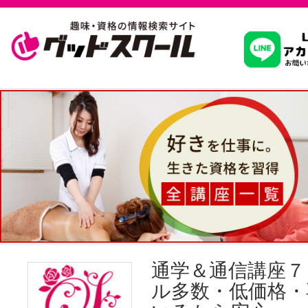
習いたいこ
スクールを
駅・路線か
通信講座を探
通学＆通信講座７
ル多数・低価格・