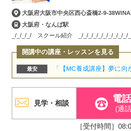
大阪府大阪市中央区西心斎橋2-9-38WIN
大阪府・なんば駅
_/_/_/_/ スクール紹介 _/_/_/_/_/_/_/_/_/_/_/_
開講中の講座・レッスンを見る
最安
電
見学・相談
(通
［受付時間］08:00