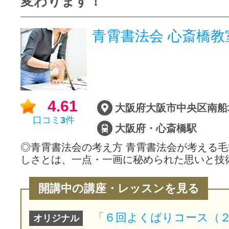
変わります！
青霄書法会 心斎橋教
4.61
口コミ
3
件
大阪府・心斎橋駅
◎青霄書法会の考え方 青霄書法会が考える
しさとは、一点・一画に秘められた思いと技
開講中の講座・レッスンを見る
オリジナル