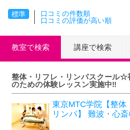
体験レッス
口コミの件数順
標準
口コミの評価が高い順
やりたいこ
教室で検索
講座で検索
特集をみる
整体・リフレ・リンパスクール☆
のための体験レッスン実施中‼
グッドスク
東京MTC学院【整体
リンパ】 難波・心斎
掲載のお問