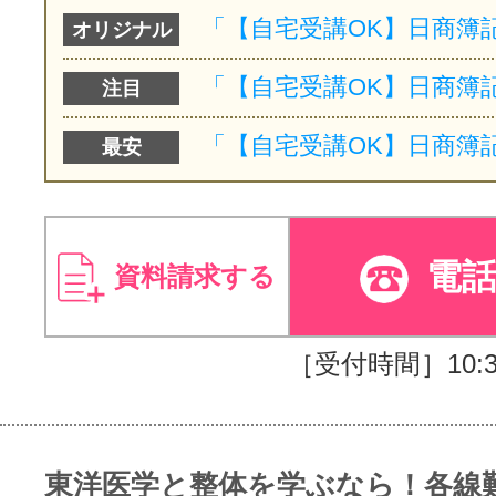
オリジナル
注目
最安
電
資料請求する
［受付時間］10:30
東洋医学と整体を学ぶなら！各線