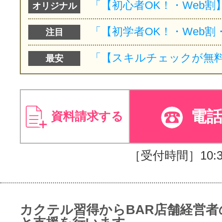
オリジナル
注目
最安
電
資料請求する
［受付時間］10:30
カクテル習得からBAR店舗経営者