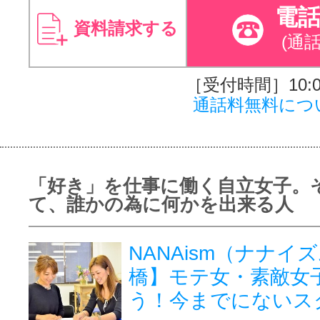
電
資料請求する
(通
［受付時間］10:00
通話料無料につ
「好き」を仕事に働く自立女子。
て、誰かの為に何かを出来る人
NANAism（ナナイ
橋】モテ女・素敵女
う！今までにないス