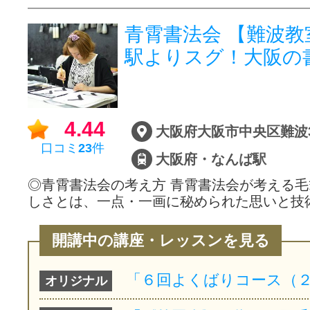
青霄書法会 【難波
駅よりスグ！大阪
4.44
口コミ
23
件
大阪府・なんば駅
◎青霄書法会の考え方 青霄書法会が考える
しさとは、一点・一画に秘められた思いと技
開講中の講座・レッスンを見る
オリジナル