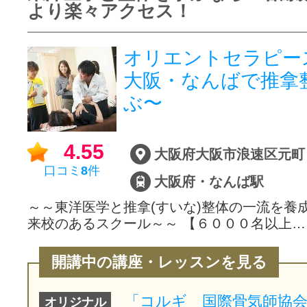
より楽々アクセス！
オリエントセラピー
大阪・なんばで推拿
ぶ〜
4.55
口コミ
8
件
大阪府・なんば駅
～～東洋医学と推拿(すいな)整体の一流を養
来校のあるスクール～～ 【６０００名以上…
開講中の講座・レッスンを見る
オリジナル