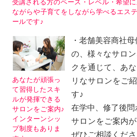
受講される方のペース・レベル・希望に
ながらや子育てをしながら学べるエス
ールです♪
・老舗美容商社母
の、様々なサロン
クを通じて、あ
あなたが頑張っ
リなサロンをご
て習得したスキ
す♪
ルが発揮できる
在学中、修了後問
サロンをご案内♪
インターンシッ
サロンをご案内が
プ制度もありま
ぜひご相談くださ