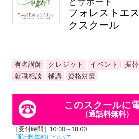
とサポート
体験レッス
フォレストエ
クスクール
やりたいこ
有名講師
クレジット
イベント
振替
特集をみる
就職相談
補講
資格対策
グッドスク
このスクールに
（通話料無料）
掲載のお問
［受付時間］10:00～18:00
通話料無料について