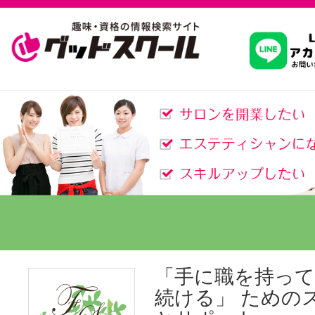
習いたいこ
スクールを
駅・路線か
通信講座を探
「手に職を持って
続ける」 ための