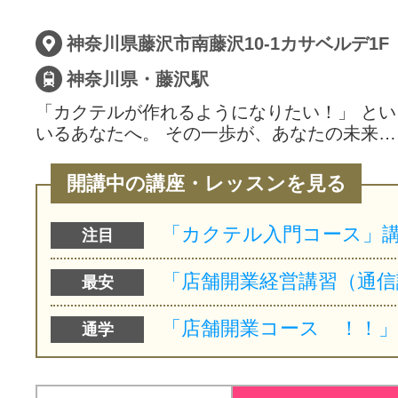
サイトマッ
神奈川県藤沢市南藤沢10-1カサベルデ1F「B
神奈川県・藤沢駅
「カクテルが作れるようになりたい！」 と
いるあなたへ。 その一歩が、あなたの未来…
開講中の講座・レッスンを見る
注目
最安
通学