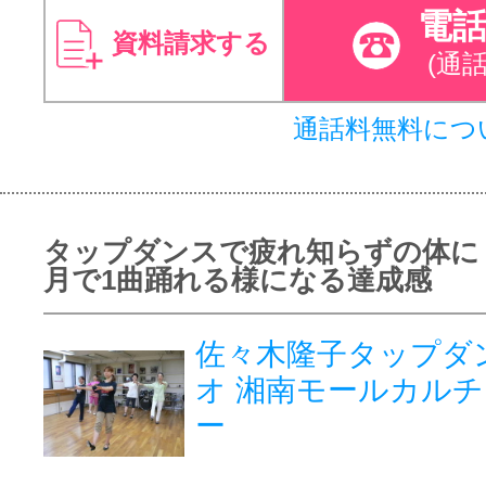
電
資料請求する
(通
通話料無料につ
タップダンスで疲れ知らずの体に
月で1曲踊れる様になる達成感
佐々木隆子タップダ
オ 湘南モールカル
ー