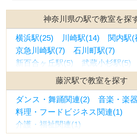
神奈川県の駅で教室を探
横浜駅(25)
川崎駅(14)
関内駅(神
京急川崎駅(7)
石川町駅(7)
新百合ヶ丘駅(5)
武蔵小杉駅(5)
馬車道駅(5)
元町・中華街駅(5)
藤沢駅で教室を探す
茅ケ崎駅(4)
新横浜駅(4)
大和駅
ダンス・舞踊関連(2)
音楽・楽器
桜木町駅(4)
鶴見駅(4)
日吉駅(神
料理・フードビジネス関連(1)
溝の口駅(4)
海老名駅(3)
小田原
介護・福祉関連(1)
登戸駅(JR南武線)(3)
相模大野駅(
パソコン・ITプログラミング関連(