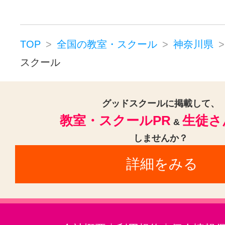
逗子駅(3)
宮前平駅(3)
青葉台駅
日ノ出町駅(3)
北山田駅(神奈川)(
伊勢佐木長者町駅(2)
元住吉駅(2
TOP
全国の教室・スクール
神奈川県
石上駅(2)
新高島駅(2)
スクール
十日市場駅(神奈川)(2)
鴨宮駅(神
上大岡駅(2)
向ヶ丘遊園駅(2)
グッドスクールに掲載して、
教室・スクールPR
生徒さ
&
柳小路駅(2)
西横浜駅(2)
しませんか？
藤が丘駅(神奈川)(2)
あざみ野駅(
詳細をみる
鎌倉駅(2)
若葉台駅(2)
南林間駅
田奈駅(2)
武蔵新城駅(2)
大倉山駅(神奈川)(2)
戸塚駅(2)