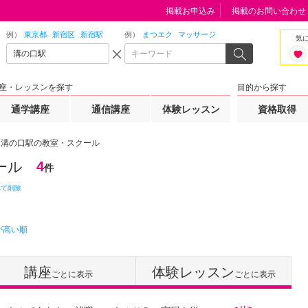
掲載お申込み
掲載のお問い合わせ
例）
東京都
新宿区
新宿駅
例）
まつエク
マッサージ
気
座・レッスンを探す
目的から探す
通学講座
通信講座
体験レッスン
資格取得
溝の口駅の教室・スクール
ール
4
件
べて削除
が高い順
講座
体験レッスン
ごとに表示
ごとに表示