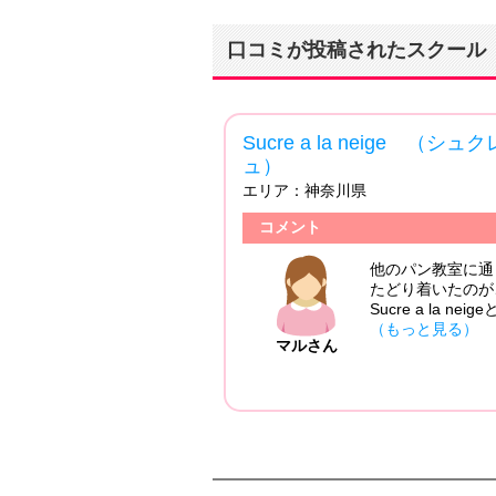
口コミが投稿されたスクール
シュクレ ア ラ ネイジ
4.50
投稿日：2012/07/10
っていたものの、自宅で満足のいくフランスパンが焼けず、
こちらのお教室でした。 理論もしっかり学ぶことができ
neigeと出会えてとてもよかったと思っています。 また、パン...