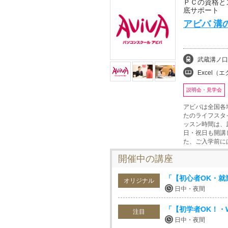
ＰＣの資格と
底サポート
アビバ 溝
武蔵溝ノ口
Excel（エクセル
説明会・見学会
アビバは全国各
たのライフスタ
ッスン時間は、
日・祝日も開講
た、ご入学前に
開催中の講座
「【初心者OK・就業
オリジナル
日中・夜間
「【初学者OK！・W
注目
日中・夜間