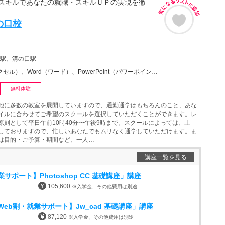
スキルであなたの就職・スキルＵＰの実現を徹
の口校
駅、溝の口駅
）、Word（ワード）、PowerPoint（パワーポイント・PPT）、Access（アクセス）、マ…
無料体験
地に多数の教室を展開していますので、通勤通学はもちろんのこと、あな
イルに合わせてご希望のスクールを選択していただくことができます。レ
原則として平日午前10時40分〜午後9時まで。スクールによっては、土
しておりますので、忙しいあなたでもムリなく通学していただけます。ま
は目的・ご予算・期間など、一人…
講座一覧を見る
サポート】Photoshop CC 基礎講座」講座
105,600
※入学金、その他費用は別途
eb割・就業サポート】Jw_cad 基礎講座」講座
87,120
※入学金、その他費用は別途