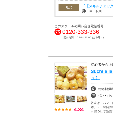
「【スキルチェックが
最安
日中・夜間
このスクールの問い合せ電話番号
0120-333-336
[受付時間] 10:30～21:00 (金を除く)
初心者から上
Sucre a
ュ）
武蔵小杉駅
パン・バケ
教室は、パン、
本」・「材料の
4.34
も安心して受講