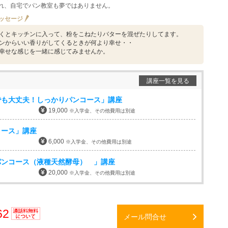
れ、自宅でパン教室も夢ではありません。
ッセージ
くとキッチンに入って、粉をこねたりバターを混ぜたりしてます。
ンからいい香りがしてくるときが何より幸せ・・
幸せな感じを一緒に感じてみませんか。
講座一覧を見る
でも大丈夫！しっかりパンコース」講座
19,000
※入学金、その他費用は別途
コース」講座
6,000
※入学金、その他費用は別途
パンコース（液種天然酵母） 」講座
20,000
※入学金、その他費用は別途
62
メール問合せ
通話料