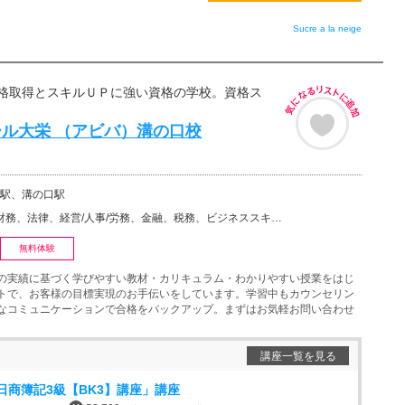
無料
Sucre a la neige
格取得とスキルＵＰに強い資格の学校。資格ス
ル大栄 （アビバ）溝の口校
駅、溝の口駅
法律、経営/人事/労務、金融、税務、ビジネススキルアップ・キャリアアップ、ビジネス・専門スキルその他
無料体験
の実績に基づく学びやすい教材・カリキュラム・わかりやすい授業をはじ
トで、お客様の目標実現のお手伝いをしています。学習中もカウンセリン
なコミュニケーションで合格をバックアップ。まずはお気軽お問い合わせ
講座一覧を見る
日商簿記3級【BK3】講座」講座