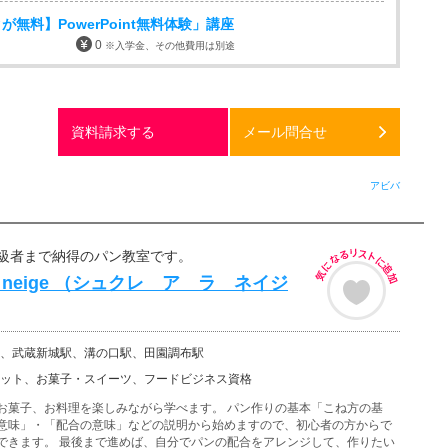
無料】PowerPoint無料体験」講座
0
※入学金、その他費用は別途
資料請求する
メール問合せ
アビバ
級者まで納得のパン教室です。
 la neige （シュクレ ア ラ ネイジ
、武蔵新城駅、溝の口駅、田園調布駅
ット、お菓子・スイーツ、フードビジネス資格
お菓子、お料理を楽しみながら学べます。 パン作りの基本「こね方の基
意味」・「配合の意味」などの説明から始めますので、初心者の方からで
できます。 最後まで進めば、自分でパンの配合をアレンジして、作りたい