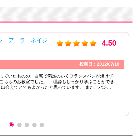
Sucre a la neige （シュクレ ア ラ ネイジ
ュ）
エリア：
神奈川県
コメント
フランスパンのレッスンが出来る教室を探して体験
前習っていた教室の技術はなんだったのか？と思う
技術や知識は書店で売っているレシピ本や他のパン
程...
（もっと見る）
クララさん