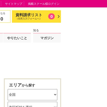
サイトマップ
掲載スクール様ログイン
になる
資料請求リスト
0
0
（住所入力フォームへ）
知る
やりたいこと
マガジン
エリア
から探す