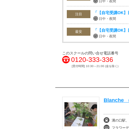
日中・夜間
「【自宅受講OK】日
注目
日中・夜間
「【自宅受講OK】
最安
日中・夜間
このスクールの問い合せ電話番号
0120-333-336
[受付時間] 10:30～21:00 (金を除く)
Blanch
溝の口駅、
フラワーデ