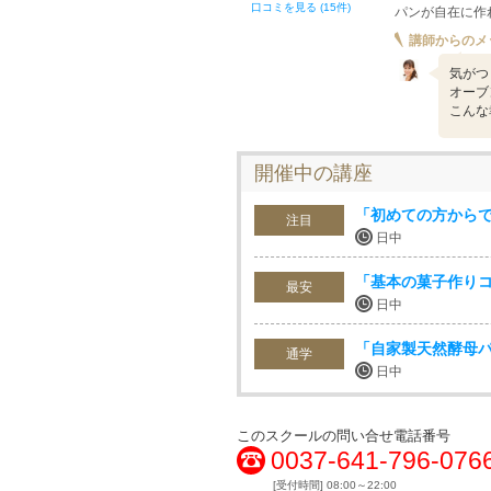
口コミを見る (15件)
パンが自在に作
講師からのメ
気がつ
オーブ
こんな
開催中の講座
「初めての方から
注目
日中
「基本の菓子作り
最安
日中
「自家製天然酵母
通学
日中
このスクールの問い合せ電話番号
0037-641-796-076
[受付時間] 08:00～22:00