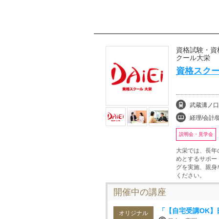
資格試験・資
クール大栄
資格スクー
武蔵溝ノ口
経理/会計/財務、
説明会・見学会
大栄では、長年
めとするサポー
グを実施、親身
ください。
開催中の講座
「【自宅受講OK】
オリジナル