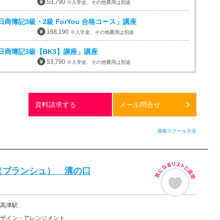
53,790
※入学金、その他費用は別途
商簿記3級・2級 ForYou 合格コース」講座
168,190
※入学金、その他費用は別途
日商簿記3級【BK3】講座」講座
53,790
※入学金、その他費用は別途
資料請求する
メール問合せ
資格スクール大栄
e （ブランシュ） 溝の口
高津駅
ザイン・アレンジメント