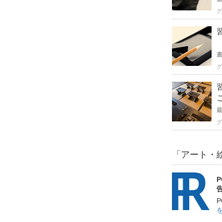
グ
グ
グ
「アート・