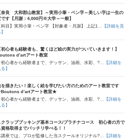
【奈良 大和郡山教室】～実用小筆・ペン字～美しい字は一生の
宝です【月謝：4,000円※大学～一般】
【科目】実用小筆・ペン字 【対象者・月謝】 上記1…
【詳細を見
る】
【初心者も経験者も、驚くほど絵の実力がついていきます！】
outons d’artアート教室
☆初心者から経験者まで、デッサン、油画、水彩、?…
【詳細を
見る】
絵を描きたい！楽しく絵を学びたい方のためのアート教室です
Boutons d’artアート教室★
☆初心者から経験者まで、デッサン、油画、水彩、?…
【詳細を
見る】
スクラップブッキング基本コース/プラチナコース 初心者の方で
も資格取得までバッチリ学べる！！
本講座では、プロが監修した当スクールオリジナル?…
【詳細を