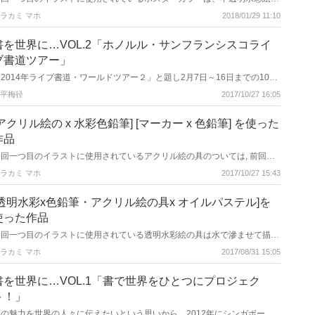
具の一種で、大きな面でもムラなく塗ることができ、仕上がりはツヤ消し
ラカミ マホ
2018/01/29 11:10
（マット）に仕上がります。 また、粒子が細かいので伸びがよく筆の運び
もなめらかです。乾けば重ね塗りも可能ですが、水溶性なので重ねる色に水
が多すぎると溶けだして混ざってしまいます。 ドローイングペンは極細の
書を世界に…VOL.2「ホノルル・サンフランシスコライ
サインペンの一種で、一般的にプラスチックまたは、フェルト製のペン先を
ブ書道ツアー」
持ち、線幅も1mm以下で色々なバリエーションがあります。 イラストには
乾くと耐水性になるもののほうが、後から色が入れやすいでしょう。
2014年ライブ書道・ワールドツアー２」と題し2月7日～16日までの10日
間、ホノルル・サンフランシスコの２都市でワークショップや、他のジャン
平梅径
2017/10/27 16:05
ルで活躍中のアーティストの方々とコラボライブを敢行しました。
[アクリル絵の x 水彩色鉛筆] [マーカー x 色鉛筆] を使った
作品
今回一つ目のイラストに使用されているアクリル絵の具のついては, 前回で
もお話しましたが、厚塗りなどの油彩の表現と水洗いが可能な水彩絵の具の
ラカミ マホ
2017/10/27 15:43
代用品ともなる手軽な画材の一つです。乾燥が早く、乾くと耐水性となるの
も大きな特長といえます。 二つ目のイラストに使用されているメインの画
材はマーカーです。 重ね塗りをして色をまぜることもできますが、絵の具
[透明水彩x色鉛筆・アクリル絵の具x オイルパステル]を
のようにしっかりと混ぜることができないので、背景と主体にコントラスト
使った作品
をつけるためには、濃淡の差がある沢山の色数が必要となってきます。
今回一つ目のイラストに使用されている透明水彩絵の具は水で滲ませて描
き、乾くと透明感のある繊細な仕上がりが特長です。 乾いた後も、水溶性
ラカミ マホ
2017/08/31 15:05
なので水を使って色の調整ができます。 また、紙の種類や目の粗さによっ
ても、仕上がり感が変わってきます。 二つ目のイラストに使用されている
アクリル絵の具は、乾くと耐水性の皮膜がでるので重ねて色を塗っても下地
書を世界に…VOL.1「書で世界をひとつにプロジェク
が出てくることはありません。 また、絵の具に混ぜて使用するメディウム
ト！」
（補助剤）も充実しており、絵の具に艶を与えたり、盛り上げて油絵のよう
に筆のタッチを残したりと、様々な表現方法で描くことができます。
書の魅力を世界の人々に伝えたいという思いから、2012年にシンガポー