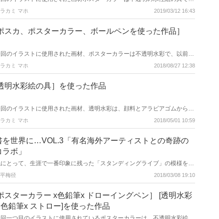
が、水の量を少し少なめにすると上から何度も重ねる事ができ、油絵やアク
ラカミ マホ
2019/03/12 16:43
リル画に似た表現が可能です。 透明水彩は水と絵の具の量の加減が、とて
も難しい画材です。乾くと濡れているときよりも薄くなるので,絵の具の量
が少ないと弱々しい作品になってしまいます。また、水の量が少なすぎる
[ポスカ、ポスターカラー、ボールペンを使った作品］
と、ぱさついてしまい奇麗な筆のタッチがでなくなってしまいます。
今回のイラストに使用された画材、ポスターカラーは不透明水彩で、以前に
も説明したように乾いてからも水に溶けるので、塗り終った後に色を薄くし
ラカミ マホ
2018/08/27 12:38
たり等の修正が可能です。また、延びがよく斑なく塗れるのが特長です。
ポスカはお店のPOPを書く為によく使われるマーカーですが、水性インクで
臭いも無く乾けば水に流れることが無いので、濃い色の上に重ねて描け、下
[透明水彩絵の具］を使った作品
地の色に関わらず鮮やかに発色します。先端のラインナップは、極細、細字
丸芯、中字丸芯、太字角芯、極太角芯があります。 ボールペンの種類は、
数えきれない程ありますが、発色が良いのはゲルインクです。
今回のイラストに使用された画材、透明水彩は、顔料とアラビアゴムから作
られており、加える水の量により幅広い濃淡の変化をだすことができます。
ラカミ マホ
2018/05/01 10:59
色の透明度が高いので、紙の白さを活かして明るさを調整して描きます。
水溶性で乾いた後も、水をつければ再び溶け出すので、その性質を利用する
と使いやすい画材となります。 例えば、濃く塗りすぎた所を薄くしたい時
書を世界に…VOL.3「有名海外アーティストとの奇跡の
は、もう一度その部分に水を置いてから、余分な絵の具を取り除き薄くした
コラボ」
りできます。
私にとって、生涯で一番印象に残った「スタンディングライブ」の模様をこ
こでお話します。皆さんもあっと驚くようなアーティストとの奇跡のコラボ
平梅径
2018/03/08 19:10
をご紹介します。
[ポスターカラー x色鉛筆x ドローイングペン］ [透明水彩
x 色鉛筆x ストロー]を使った作品
今回一つ目のイラストに使用されているポスターカラーは、不透明水彩絵の