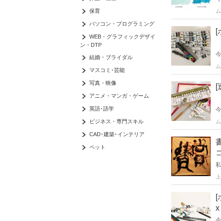
保育
ム
パソコン・プログラミング
WEB・グラフィックデザイ
ン・DTP
結婚・ブライダル
ム
マスコミ･芸能
写真・映像
アニメ・マンガ・ゲーム
英語･語学
ビジネス・専門スキル
ム
CAD･建築･インテリア
ペット
上