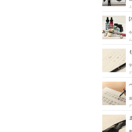
上
ム
グ
グ