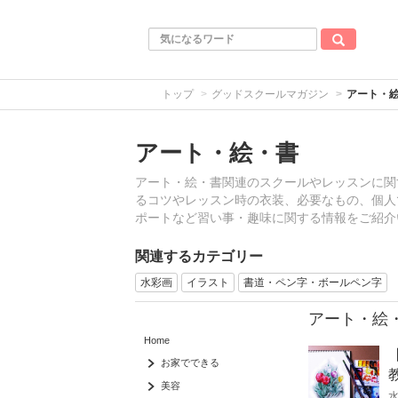
トップ
グッドスクールマガジン
アート・
アート・絵・書
アート・絵・書関連のスクールやレッスンに関
るコツやレッスン時の衣装、必要なもの、個人
ポートなど習い事・趣味に関する情報をご紹介
関連するカテゴリー
水彩画
イラスト
書道・ペン字・ボールペン字
アート・絵
Home
お家でできる
美容