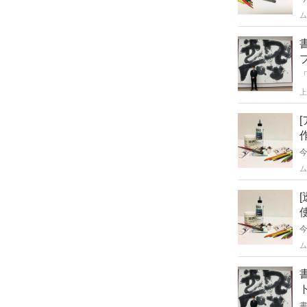
ム
「
上
ム
ム