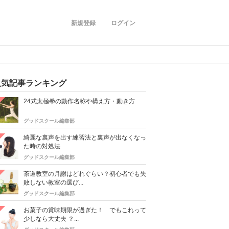
新規登録
ログイン
人気記事ランキング
24式太極拳の動作名称や構え方・動き方
グッドスクール編集部
綺麗な裏声を出す練習法と裏声が出なくなっ
た時の対処法
グッドスクール編集部
茶道教室の月謝はどれぐらい？初心者でも失
敗しない教室の選び...
グッドスクール編集部
お菓子の賞味期限が過ぎた！ でもこれって
少しなら大丈夫 ？...