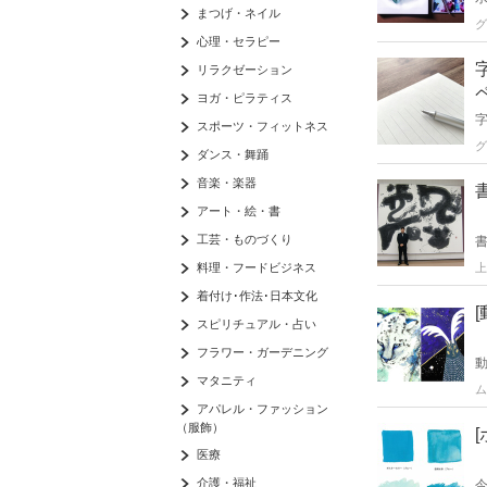
まつげ・ネイル
グ
心理・セラピー
リラクゼーション
ヨガ・ピラティス
スポーツ・フィットネス
グ
ダンス・舞踊
音楽・楽器
アート・絵・書
工芸・ものづくり
料理・フードビジネス
上
着付け･作法･日本文化
スピリチュアル・占い
フラワー・ガーデニング
マタニティ
ム
アパレル・ファッション
（服飾）
医療
介護・福祉