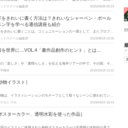
を磨きたい」と考えている方に人気の習い事です。特に、初めて受講を検討
ッドスクール編集部
2025/09/06 09:23
している方にとっては、どのくらいの料金がかかるのか、また自分に合った
5
教室をどのように選べばよいのかが気になるポイントではないでしょうか。
料金は月謝だけでなく、入会金や教材費なども発生する場合があります。あ
字をきれいに書く方法は？きれいなシャーペン・ボール
らかじめ相場を知っておけば、無理なく続けられる教室を見つけやすくなり
ペン字を学べる通信講座も紹介
ます。この記事では、水彩画教室の料金相場、そして初心者でも失敗しない
>
ための教室の選び方について解説します。
字をきれいに書くことは、コミュニケーションの一環として、またプロフェ
ッショナルとしての印象を向上させる要素として非常に重要です。一筆一筆
ッドスクール編集部
2023/08/18 10:55
に心を込めて書くことで、相手に与える印象が変わります。しかし、「自分
の字は汚い」と感じる方も少なくありません。そこで、字をきれいに書くた
めの基礎知識や練習方法から、自宅でも学べるおすすめの通信講座を紹介し
書を世界に…VOL.4「書作品創作のヒント」とは…
グ
ます。
書の「楽しさ」や「素晴らしさ」を伝える海外ツアーの中で、その国、その
土地の文化や建築物、そして人柄などを知ることで自らの作品創作の大きな
平梅径
2019/10/18 13:22
ヒントを得ています。自身のプラスになることも数多くあります。
[動物イラスト］
動物は、イラストレーションのモチーフとして様々なシーンに使われていま
す。 人物との組み合わせや動物のみが主体のイラストなど、よく使用され
ラカミ マホ
2019/04/24 18:43
るモチーフのひとつです。描き方としては、人物と違うように思われます
が、顔の描き方などはほぼ同じです。 ただし、２本脚の人物より４本脚の
動物の方が、より立体・遠近感が必要になってきます。
[ポスターカラー、透明水彩を使った作品］
今回のイラストに使用された画材ポスターカラーは不透明の水性絵の具です