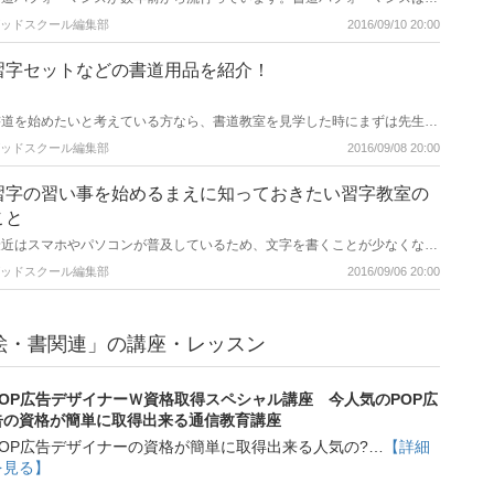
単に言うと音楽などに合わせて文字を書くことです。体全体を使って大きな
ッドスクール編集部
2016/09/10 20:00
半紙に大きな筆で文字を書くパフォーマンスです。ここでは書道パフォーマ
ンスについてご紹介します。
習字セットなどの書道用品を紹介！
書道を始めたいと考えている方なら、書道教室を見学した時にまずは先生が
習字セットを紹介してくださるか、教室によっては習字セットを安く購入で
ッドスクール編集部
2016/09/08 20:00
きることもあります。ここでは習字セットをはじめとする書道用品をご紹介
します。
習字の習い事を始めるまえに知っておきたい習字教室の
こと
最近はスマホやパソコンが普及しているため、文字を書くことが少なくなっ
てきている方は多いのではないでしょうか。そんな中、最近は子供だけでな
ッドスクール編集部
2016/09/06 20:00
く大人の方にも習い事として習字がブームになっているようです。ここでは
習字を始める前に知っておきたい情報をご紹介します。
絵・書関連」の講座・レッスン
POP広告デザイナーＷ資格取得スペシャル講座 今人気のPOP広
告の資格が簡単に取得出来る通信教育講座
POP広告デザイナーの資格が簡単に取得出来る人気の?…
【詳細
を見る】