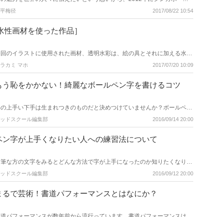
ル、2013年にはタイでの展覧会、台湾嘉義市での二胡・三味線とのコラボ
平梅径
2017/08/22 10:54
ライブ書道と様々な活動を行って参りました。当会で書に取り組むことを望
み、文化ビサを取得。2年の間、真摯に勉強を重ねて、スティーブン・ライ
アン君がこの年にアーティストビザの取得を見事、果たしました。国際的
[水性画材を使った作品］
に、書の普及を考えている青霄書法会にとっても、本当に願ったり叶ったり
の良いタイミングでした。ネット上で行う書道展・「書メコンテスト」での
＜書メ賞＞の受賞や2年連続の「毎日書道展」での入選が、今回のビザ取得
今回のイラストに使用された画材、透明水彩は、絵の具とそれに加える水の
の大きな要因の一つになったようです。
量の加減により 仕上がりが大きく左右されます。 絵の具を少ししか出さず
ラカミ マホ
2017/07/20 10:09
に塗ると全体的に薄くなり、インパクトのない仕上がりになってしまいま
す。 カラーインクはすでに色が作られているので、そのまま直接塗ること
ができ、 同じ透明の水性画材でも鮮やかなはっきりとした色がでます。 色
もう恥をかかない！綺麗なボールペン字を書けるコツ
にコントラスト（濃淡）を付けたいときは、水を加えて薄い色を作って描き
ます。 今回は、背景に余白の多い涼し気なイラストを選んでみました。
字の上手い下手は生まれつきのものだと決めつけていませんか？ボールペン
は職場でも出先で郵便物を送る場合でも必ず使います。鉛筆と比べると頻度
ッドスクール編集部
2016/09/14 20:00
が高い筆記具で、字が下手だと本当に嫌になります。ここではそのボールペ
ン字上達の方法をご紹介します。
ペン字が上手くなりたい人への練習法について
達筆な方の文字をみるとどんな方法で字が上手になったのか知りたくなりま
すね。上手な文字を見て観察することからペン字の練習は始まります。書き
ッドスクール編集部
2016/09/12 20:00
方や書くコツを自分なりに理解することです。ここではペン字上達の練習法
について解説します。
まるで芸術！書道パフォーマンスとはなにか？
書道パフォーマンスが数年前から流行っています。書道パフォーマンスは簡