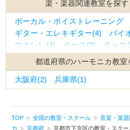
楽・楽器関連教室を探す
ボーカル・ボイストレーニング （
ギター・エレキギター(4)
バイオ
ウクレレ(4)
ベース(3)
チェロ(
ウッドベース(1)
ビオラ(2)
ピ
都道府県のハーモニカ教室
ジャズピアノ(1)
キーボード・鍵
大阪府(2)
兵庫県(1)
ドラム(4)
和太鼓(1)
パーカッシ
オカリナ(1)
トロンボーン(3)
フルート(3)
サックス(4)
トラ
クラリネット(3)
ゴスペル(2)
TOP
全国の教室・スクール
音楽・楽器
民族楽器(1)
二胡(3)
三味線(3)
カ
京都府
京都市下京区の教室・スクー