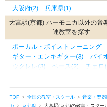
大阪府(2)
兵庫県(1)
大宮駅(京都) ハーモニカ以外の音
連教室を探す
ボーカル・ボイストレーニング （
ギター・エレキギター(3)
バイオ
ウクレレ(3)
ベース(2)
チェロ(
ウッドベース(1)
ビオラ(2)
ピ
ジャズピアノ(1)
キーボード・鍵
ドラム(3)
和太鼓(1)
パーカッシ
TOP
全国の教室・スクール
音楽・楽器
オカリナ(1)
トロンボーン(2)
カ
京都府
大宮駅(京都)の教室・スクー