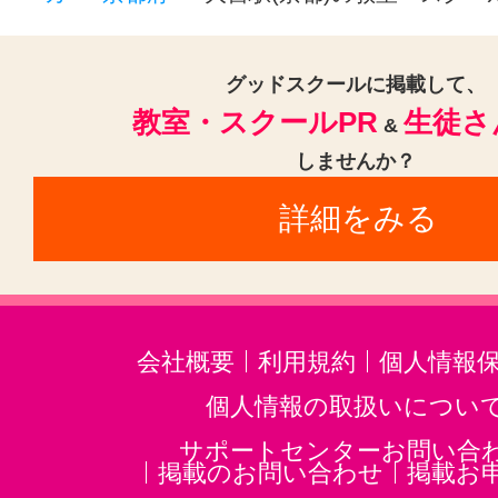
フルート(3)
サックス(3)
トラ
クラリネット(3)
ゴスペル(1)
グッドスクールに掲載して、
教室・スクールPR
生徒さ
民族楽器(1)
二胡(3)
三味線(3)
&
しませんか？
沖縄三線(3)
邦楽・J-POP(3)
ホ
詳細をみる
音楽・楽器その他(3)
会社概要
利用規約
個人情報
個人情報の取扱いについ
サポートセンターお問い合
掲載のお問い合わせ
掲載お