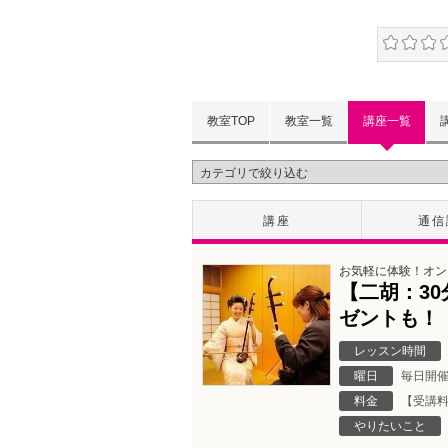
教室TOP
教室一覧
講座一覧
講座
通信
お気軽に体験！オン
【二胡：3
ゼントも！
レッスン時間
曜日
毎日開
料金
【受講料
やりたいこと