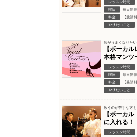
レッスン時間
曜日
毎日開
料金
【受講料
やりたいこと
歌がうまくなりたい
【ボーカル
本格マンツ
レッスン時間
曜日
毎日開
料金
【受講料
やりたいこと
歌うのが苦手な方も
【ボーカル
に入れる！
レッスン時間