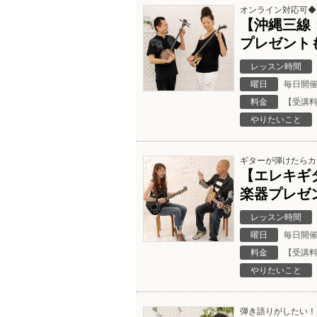
オンライン対応可◆
【沖縄三線
プレゼント
レッスン時間
曜日
毎日開
料金
【受講料
やりたいこと
ギターが弾けたらカ
【エレキギ
楽器プレゼ
レッスン時間
曜日
毎日開
料金
【受講料
やりたいこと
弾き語りがしたい！