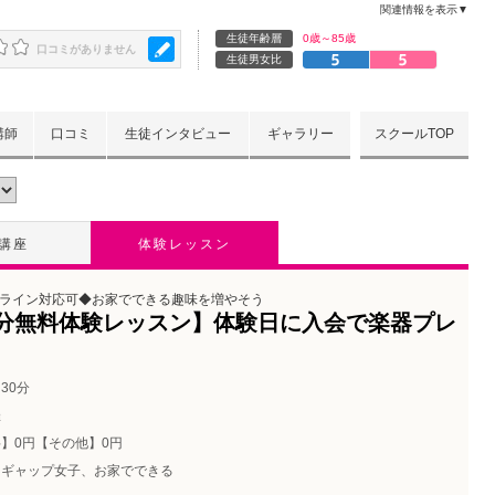
関連情報を表示▼
生徒年齢層
0歳～85歳
口コミがありません
生徒男女比
講師
口コミ
生徒インタビュー
ギャラリー
スクールTOP
講座
体験レッスン
ライン対応可◆お家でできる趣味を増やそう
0分無料体験レッスン】体験日に入会で楽器プレ
30分
催
】0円【その他】0円
ギャップ女子、お家でできる