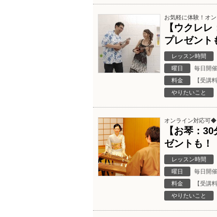
お気軽に体験！オン
【ウクレレ
プレゼント
レッスン時間
曜日
毎日開
料金
【受講料
やりたいこと
オンライン対応可◆
【お琴：3
ゼントも！
レッスン時間
曜日
毎日開
料金
【受講料
やりたいこと