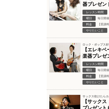
器プレゼン
レッスン時間
曜日
毎日開
料金
【受講料
やりたいこと
ロック・ポップス好
【エレキベ
楽器プレゼ
レッスン時間
曜日
毎日開
料金
【受講料
やりたいこと
サックス吹けたらカ
【サックス
プレゼント