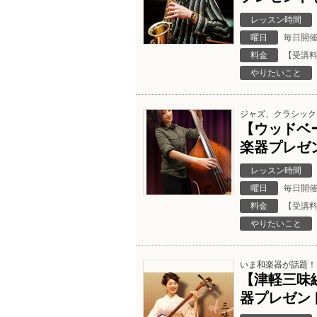
レッスン時間
曜日
毎日開
料金
【受講料
やりたいこと
ジャズ、クラシック
【ウッドベ
楽器プレゼ
レッスン時間
曜日
毎日開
料金
【受講料
やりたいこと
いま和楽器が話題！
【津軽三味
器プレゼン