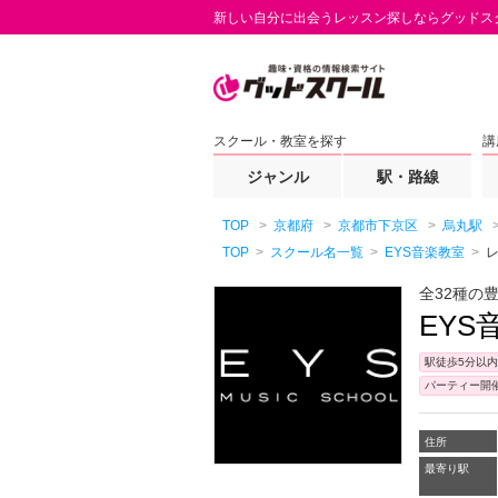
新しい自分に出会うレッスン探しならグッドス
スクール・教室を探す
講
ジャンル
駅・路線
TOP
京都府
京都市下京区
烏丸駅
TOP
スクール名一覧
EYS音楽教室
全32種の
EYS
駅徒歩5分以内
パーティー開
住所
最寄り駅