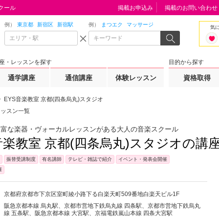
クール
掲載お申込み
掲載のお問い合わせ
例）
東京都
新宿区
新宿駅
例）
まつエク
マッサージ
気
座・レッスンを探す
目的から探す
通学講座
通信講座
体験レッスン
資格取得
EYS音楽教室 京都(四条烏丸)スタジオ
レッスン一覧
豊富な楽器・ヴォーカルレッスンがある大人の音楽スクール
音楽教室 京都(四条烏丸)スタジオの講
振替受講制度
有名講師
テレビ・雑誌で紹介
イベント・発表会開催
催
京都府
京都市下京区
室町綾小路下る白楽天町509番地白楽天ビル1F
阪急京都本線 烏丸駅、京都市営地下鉄烏丸線 四条駅、京都市営地下鉄烏丸
線 五条駅、阪急京都本線 大宮駅、京福電鉄嵐山本線 四条大宮駅