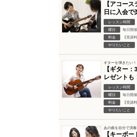
【アコース
日に入会で
レッスン時間
曜日
毎日開
料金
【受講料
やりたいこと
ギターを弾きたい！
【ギター：
レゼントも
レッスン時間
曜日
毎日開
料金
【受講料
やりたいこと
あの曲を自分で演奏
【キーボー