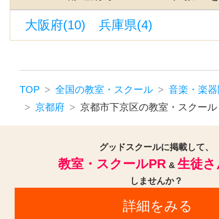
ジャズピアノ(1)
キーボード・鍵
大阪府(10)
兵庫県(4)
ドラム(4)
和太鼓(1)
パーカッシ
オカリナ(1)
ハーモニカ(1)
トロンボーン(3)
チューバ(1)
トランペット(3)
クラリネット(3
TOP
全国の教室・スクール
音楽・楽器
ゴスペル(2)
ジャズ(1)
民族楽器
京都府
京都市下京区の教室・スクール
二胡(3)
三味線(3)
沖縄三線(3)
邦楽・J-POP(3)
ホルン(2)
グッドスクールに掲載して、
教室・スクールPR
生徒さ
音楽・楽器その他(3)
&
しませんか？
詳細をみる