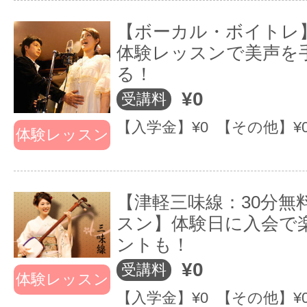
他では聴けない
それがPARTY E
それ
【ボーカル・ボイトレ】
生演奏に酔いし
VENTです。四季
VE
体験レッスンで美声を
れることができ
折々のイベント
折
る！
ます！
がもりだくさ
が
¥0
受講料
ん！
ん
【入学金】¥0 【その他】¥
体験レッスン
＜まずは”無料”体
すすめです！！＞
【津軽三味線：30分無
スン】体験日に入会で
初心者の方でも
一度見学してから
ントも！
安心です♪
いきなり入会は少
¥0
受講料
体験レッスン
お気軽にお申込
楽譜が読めない…
【入学金】¥0 【その他】¥
みください♪