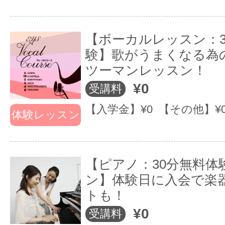
体験レッスンで
講師との相性が不
楽器や講師との
体験レッスンから
【ボーカルレッスン：3
相性をご確認頂
験】歌がうまくなる為
か？
けます♪
ツーマンレッスン！
¥0
受講料
お好きな楽器、歌のコースを30分〜
【入学金】¥0 【その他】¥
体験レッスン
器に触れて、演奏して体験頂く無料
す。
【ピアノ：30分無料体
楽器を持っていなくても、すべてご
ン】体験日に入会で楽
すので手ぶらでお越し頂いて大丈夫
トも！
¥0
受講料