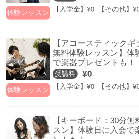
ロの講師陣が充実しているから…
【入学金】¥0 【その他】¥
体験レッスン
あなたに合ったペースで、好きな
曲や楽器・歌を、楽しみながら上達
【アコースティックギタ
す！
無料体験レッスン】体
で楽器プレゼントも！
¥0
〔1〕『レッスン』ではなく『プロ
受講料
【入学金】¥0 【その他】¥
任を持ちます！
体験レッスン
〔2〕『時間』の切り売りではなく
ービスを提供します。
【キーボード：30分無
〔3〕『本物の音楽』を提供します
スン】体験日に入会で