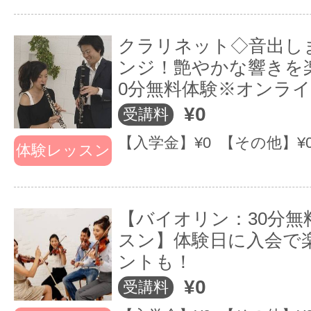
クラリネット◇音出し
ンジ！艶やかな響きを楽
0分無料体験※オンラ
¥0
受講料
【入学金】¥0 【その他】¥
体験レッスン
【バイオリン：30分無
スン】体験日に入会で
ントも！
¥0
受講料