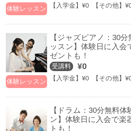
【入学金】¥0 【その他】¥
ご興味のある方、是非一度体験レッ
体験レッスン
ください♪
Lectures
【ジャズピアノ：30分
of this locations
ッスン】体験日に入会
ゼントも！
この教室の講座
¥0
受講料
【入学金】¥0 【その他】¥
体験レッスン
【ドラム：30分無料体
ン】体験日に入会で楽
トも！