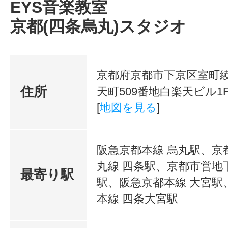
EYS音楽教室
京都(四条烏丸)スタジオ
京都府京都市下京区室町
住所
天町509番地白楽天ビル1
[
地図を見る
]
阪急京都本線 烏丸駅、京
丸線 四条駅、京都市営地
最寄り駅
駅、阪急京都本線 大宮駅
本線 四条大宮駅