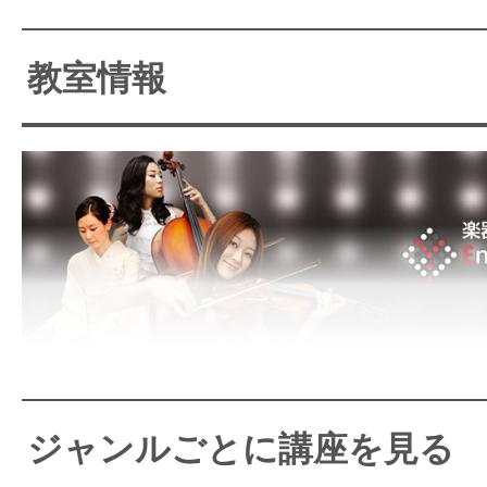
鬼木孝一郎プロデュース「マテリア
教室情報
ン」
京都の四条烏丸にEYS音楽教室が20
ン。ヴォーカルやその他楽器の体験
料でご提供しております。楽器のレ
ておりますので気軽にお越しくだ
リンやサックス、ギター、ピアノ
新宿・銀座・青山・渋谷・横
す。
田他で 全32コース以上！
ジャンルごとに講座を見る
音楽教室業界をイノベーショ