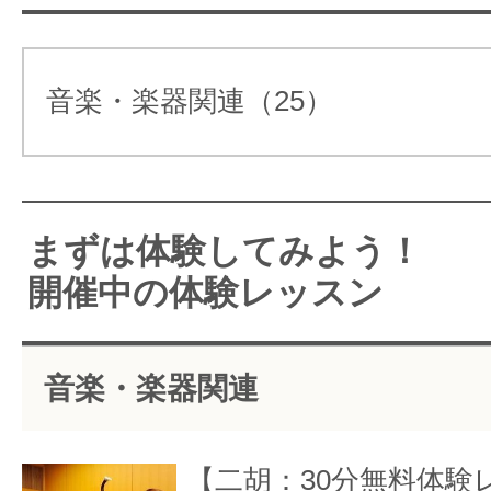
鬼木さんってどんな人？
サービス改革！
鬼木さんは、今や世界を虜にするデ
音楽・楽器関連（25）
オ「nendo」の空間デザインのチ
様々なプロジェクトを担ってきた逸
曰く、空間デザインは連立方程式に
まずは体験してみよう！
こと。プロジェクトに存在する様々
開催中の体験レッスン
式が、”デザイン”という式を足す
だという。そんな、”デザインの方程
○ もらえる楽器は10年以上使える独自モ
音楽・楽器関連
てくれる存在が鬼木さんなのだ。
○ 他社と比べてみると断然お得！
【二胡：30分無料体験