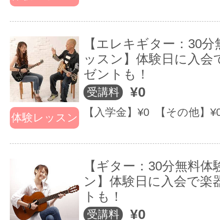
～徹底的にお客様目線にたった音楽教室を
す！～
【エレキギター：30分
EYS音楽教室からのお客様との3つのお約
ッスン】体験日に入会
ゼントも！
「教えてあげている」という上か
¥0
受講料
ら目線になりがちな「先生」と
【入学金】¥0 【その他】¥
体験レッスン
「生徒」という関係はありませ
ん！
“Enjoy Your Sound”をキーワード
【ギター：30分無料体
ン】体験日に入会で楽
に、お客様と同じ目線で、時には
トも！
友人のように寄り添ってくれるプ
¥0
受講料