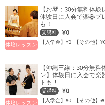
【お琴：30分無料体験
体験日に入会で楽器プ
も！
○ 自由に選べる晴れ舞台をご用意！
¥0
受講料
○ レッスン評価をメールでチェック♪
○ 大人数なので音楽仲間が広がります！
【入学金】¥0 【その他】¥
体験レッスン
【沖縄三線：30分無料
ン】体験日に入会で楽
トも！
¥0
受講料
【入学金】¥0 【その他】¥
体験レッスン