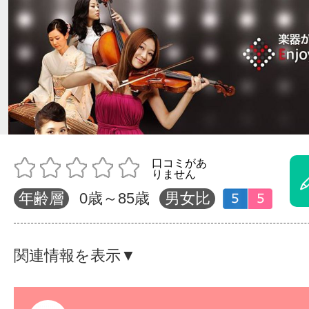
体験レッス
やりたいこ
特集をみる
年齢層
0歳～85歳
男女比
グッドスク
関連情報を表示▼
掲載のお問