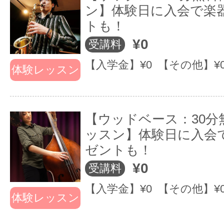
ン】体験日に入会で楽
普段のレッスン後も、オシャレなバ
トも！
¥0
受講料
も有り、音楽仲間と美味しいコーヒ
【入学金】¥0 【その他】¥
らくつろぎの時間を過ごすことも出
体験レッスン
空間で音楽を楽しみましょう！
【ウッドベース：30分
ッスン】体験日に入会
ゼントも！
¥0
受講料
【入学金】¥0 【その他】¥
プロミュージシ
「新しい人との
「
体験レッスン
ャンによる迫力
出会い」を大切
出
ある生ライブ！
にしている場、
に