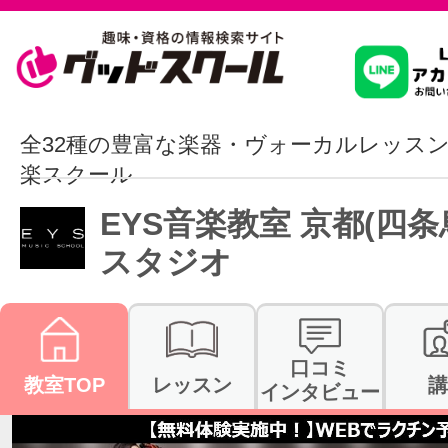
習いたいこ
全32種の豊富な楽器・ヴォーカルレッス
楽スクール
スクールを
EYS音楽教室 京都(四条
スタジオ
駅・路線か
口コミ
教室TOP
レッスン
講
通信講座を探
インタビュー