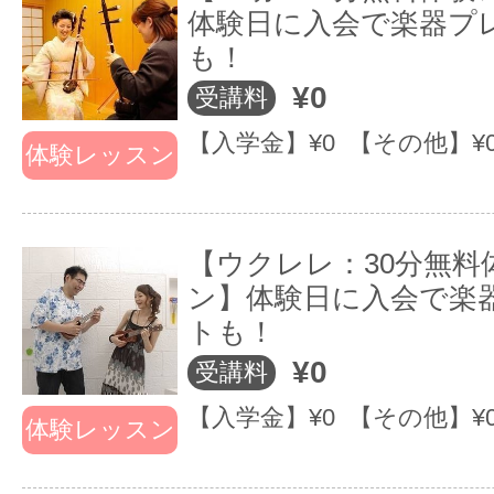
体験日に入会で楽器プ
も！
¥0
受講料
【入学金】¥0 【その他】¥
体験レッスン
○ ご自分のペースで通うことができます
【ウクレレ：30分無料
○ 急なスケジュール変更にも対応可能で
ン】体験日に入会で楽
トも！
¥0
受講料
【入学金】¥0 【その他】¥
体験レッスン