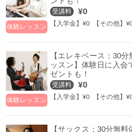
ントも！
¥0
受講料
＜イベント「超」重視！楽器仲間
【入学金】¥0 【その他】¥
体験レッスン
もたくさんできます！＞
お正月～お花見～浴衣パーティー
【エレキベース：30分
ッスン】体験日に入会
～和楽器LIVEやバンド合宿、秋の
ゼントも！
ハロウィンパーティー、クリスマ
¥0
受講料
スパーティー、チャリティーイベ
【入学金】¥0 【その他】¥
体験レッスン
ントなどを通じて、かけがえのな
い音楽仲間を見つけることもできま
【サックス：30分無料