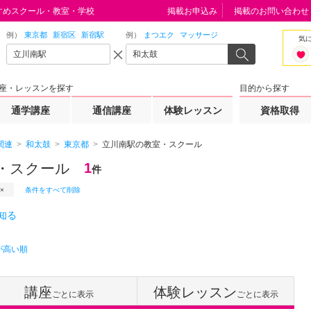
すめスクール・教室・学校
掲載お申込み
掲載のお問い合わせ
例）
東京都
新宿区
新宿駅
例）
まつエク
マッサージ
気
座・レッスンを探す
目的から探す
通学講座
通信講座
体験レッスン
資格取得
関連
和太鼓
東京都
立川南駅の教室・スクール
・スクール
1
件
条件をすべて削除
知る
が高い順
講座
体験レッスン
ごとに表示
ごとに表示