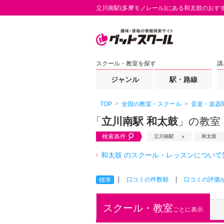
立川南駅(多摩モノレール)にある和太鼓のおす
スクール・教室を探す
講
ジャンル
駅・路線
TOP
全国の教室・スクール
音楽・楽器
「
立川南駅 和太鼓
」の教室
検索条件
立川南駅
和太鼓
和太鼓 のスクール・レッスンについて
口コミの件数順
口コミの評価
標準
スクール・教室
ごとに表示