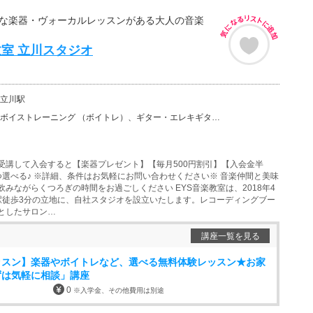
富な楽器・ヴォーカルレッスンがある大人の音楽
教室 立川スタジオ
立川駅
ーニング （ボイトレ）、ギター・エレキギター、バイオリン、ウクレレ、ベース、チェロ、ウッドベース、ビ…
受講して入会すると【楽器プレゼント】【毎月500円割引】【入会金半
つ選べる♪ ※詳細、条件はお気軽にお問い合わせください※ 音楽仲間と美味
みながらくつろぎの時間をお過ごしください EYS音楽教室は、2018年4
駅徒歩3分の立地に、自社スタジオを設立いたします。レコーディングブー
としたサロン…
講座一覧を見る
ッスン】楽器やボイトレなど、選べる無料体験レッスン★お家
ずは気軽に相談」講座
0
※入学金、その他費用は別途