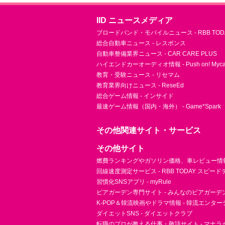
IID ニュースメディア
ブロードバンド・モバイルニュース - RBB TOD
総合自動車ニュース - レスポンス
自動車整備業界ニュース - CAR CARE PLUS
ハイエンドカーオーディオ情報 - Push on! Mycar-
教育・受験ニュース - リセマム
教育業界向けニュース - ReseEd
総合ゲーム情報 - インサイド
最速ゲーム情報（国内・海外） - Game*Spark
その他関連サイト・サービス
その他サイト
燃費ランキングやガソリン価格、車レビュー情報 
回線速度測定サービス - RBB TODAY スピー
習慣化SNSアプリ - myRule
ビアガーデン専門サイト - みんなのビアガーデ
K-POP＆韓流映画やドラマ情報 - 韓流エンタ
ダイエットSNS - ダイエットクラブ
転職のプロが教える仕事・敬語サイト - マナラ