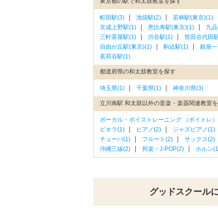
東京都の駅で和太鼓教室を探す
町田駅(3)
池袋駅(2)
若林駅(東京)(1)
京成上野駅(1)
恵比寿駅(東京)(1)
九品
三軒茶屋駅(1)
渋谷駅(1)
世田谷代田駅(
自由が丘駅(東京)(1)
駒込駅(1)
銀座一
茗荷谷駅(1)
都道府県の和太鼓教室を探す
埼玉県(1)
千葉県(1)
神奈川県(3)
立川南駅 和太鼓以外の音楽・楽器関連教室
ボーカル・ボイストレーニング （ボイトレ）(
ビオラ(1)
ピアノ(2)
ジャズピアノ(1)
チューバ(1)
フルート(2)
サックス(2)
沖縄三線(2)
邦楽・J-POP(2)
ホルン(1
グッドスクール