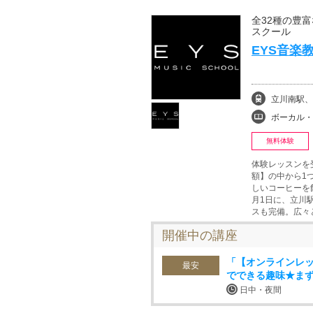
全32種の豊
スクール
EYS音楽
立川南駅、
ボーカル・ボイストレ
無料体験
体験レッスンを
額】の中から1
しいコーヒーを飲
月1日に、立川
スも完備。広々
開催中の講座
「【オンラインレ
最安
でできる趣味★ま
日中・夜間