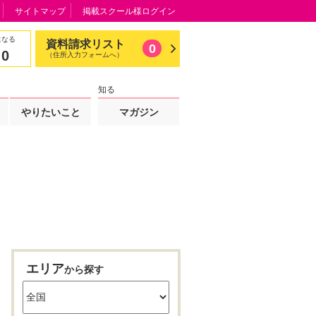
サイトマップ
掲載スクール様ログイン
になる
資料請求リスト
0
0
（住所入力フォームへ）
知る
やりたいこと
マガジン
エリア
から探す