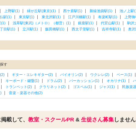
上野駅(1)
緑が丘駅(東京)(1)
西ケ原駅(1)
新線池袋駅(1)
池ノ上駅(1
仏駅(1)
東京駅(1)
東北沢駅(1)
江戸川橋駅(1)
有楽町駅(1)
上野御
1)
浅草駅(東武)（メトロ）（都営）(1)
銀座駅(1)
代官山駅(1)
駒沢大
丁目駅(1)
立川駅(1)
飯田橋駅(1)
西太子堂駅(1)
吉祥寺駅(1)
奥沢駅
を探す
2)
ギター・エレキギター(2)
バイオリン(2)
ウクレレ(2)
ベース(1)
キーボード・鍵盤(1)
ドラム(2)
パーカッション(1)
オカリナ(1)
ハ
トランペット(2)
クラリネット(2)
ゴスペル(1)
ジャズ(1)
民族楽器(
)
音楽・楽器その他(2)
に掲載して、
教室・スクールPR
&
生徒さん募集
しませ