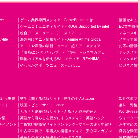
AY
ゲーム業界専門メディア - GameBusiness.jp
情報セキュリテ
ゲームコミュニティサイト - RUGs Supported by intel
EC業界特化
総合アニメニュース - アニメ！アニメ！
マネースキ
life
海外向けアニメ情報サイト - Anime Anime Global
メディア業界紙 
アニメや声優の最新ニュース - 超！アニメディア
お酒の情報サイ
「映画/エンタメ/セレブ」×「情報」 - シネマカフェ
テックメディア
動物のリアルを伝えるWebメディア - REANIMAL
エンタメビジ
やわらかスポーツニュース - CYCLE
ビジネス情
- e燃費
芝生に関する情報サイト - 芝生の手入れ.com
次世代型マ
ドテスト
映画レビューサイト - coco
趣味・資格
ふるさと納税情報サイト - ふるさと納税の達人
WordPr
ン部
英語から暮らしを豊かにするメディア - 英語ハック
ウォーター
ーテイメント
年賀状印刷激安サイトランキング - マネーの達人年賀状
おすすめの
中古車車買取・車購入の情報メディア - 安心車マガジン
良質な動画配
ボ
暮らしのお悩み解決サイト - タスクル
債務整理や