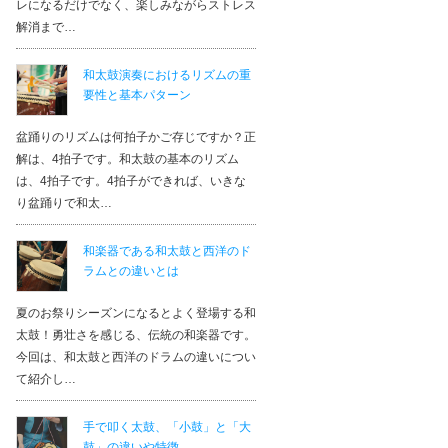
レになるだけでなく、楽しみながらストレス
解消まで…
和太鼓演奏におけるリズムの重
要性と基本パターン
盆踊りのリズムは何拍子かご存じですか？正
解は、4拍子です。和太鼓の基本のリズム
は、4拍子です。4拍子ができれば、いきな
り盆踊りで和太…
和楽器である和太鼓と西洋のド
ラムとの違いとは
夏のお祭りシーズンになるとよく登場する和
太鼓！勇壮さを感じる、伝統の和楽器です。
今回は、和太鼓と西洋のドラムの違いについ
て紹介し…
手で叩く太鼓、「小鼓」と「大
鼓」の違いや特徴