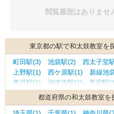
閲覧履歴はありませ
東京都の駅で和太鼓教室を
町田駅(3)
池袋駅(2)
西太子堂駅(
上野駅(1)
西ケ原駅(1)
新線池袋
奥沢駅(1)
神楽坂駅(1)
新宿駅(1
下北沢駅(1)
若林駅(東京)(1)
京
都道府県の和太鼓教室を
東京駅(1)
緑が丘駅(東京)(1)
江
埼玉県(1)
千葉県(1)
神奈川県(3
有楽町駅(1)
池ノ上駅(1)
恵比寿