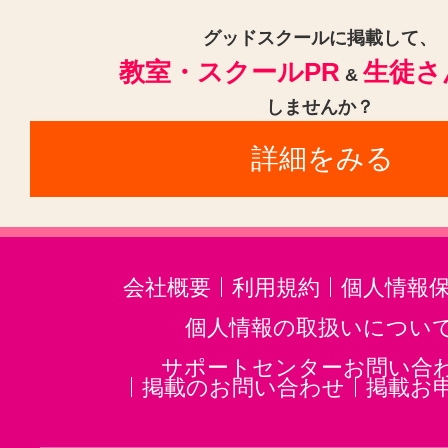
トランペット(3)
クラリネット(3
グッドスクールに掲載して、
教室・スクールPR
生徒さ
ゴスペル(1)
ジャズ(1)
民族楽器
&
しませんか？
二胡(3)
三味線(3)
沖縄三線(3)
詳細をみる
邦楽・J-POP(3)
ホルン(2)
音楽・楽器その他(3)
会社概要
利用規約
個人情報
個人情報の取扱いについ
サポートセンターお問い合
掲載のお問い合わせ
掲載お