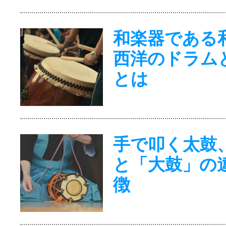
和楽器である
西洋のドラム
とは
手で叩く太鼓
と「大鼓」の
徴