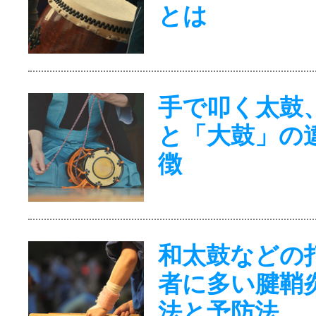
とは
手で叩く太鼓
と「大鼓」の
徴
和太鼓などの
者に多い腱鞘
法と予防法