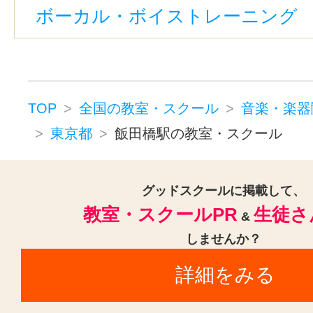
ボーカル・ボイストレーニング （
西太子堂駅(1)
新線池袋駅(1)
奥
西ケ原駅(1)
新宿駅(1)
下北沢駅
神楽坂駅(1)
京成上野駅(1)
若林
東京駅(1)
緑が丘駅(東京)(1)
有
TOP
全国の教室・スクール
音楽・楽器
池ノ上駅(1)
江戸川橋駅(1)
東京都
飯田橋駅の教室・スクール
上野御徒町駅(1)
恵比寿駅(東京)(
渋谷駅(1)
九品仏駅(1)
グッドスクールに掲載して、
教室・スクールPR
生徒さ
&
しませんか？
詳細をみる