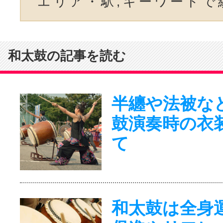
エリア・駅,キーワードで
和太鼓の記事を読む
半纏や法被な
鼓演奏時の衣
て
和太鼓は全身