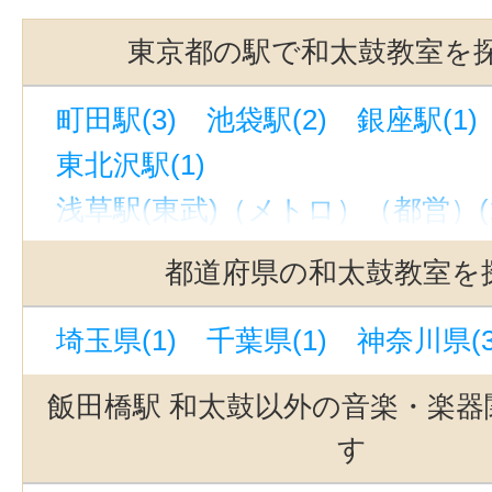
東京都の駅で和太鼓教室を
町田駅(3)
池袋駅(2)
銀座駅(1)
東北沢駅(1)
浅草駅(東武)（メトロ）（都営）(1
中目黒駅(1)
神泉駅(1)
三軒茶屋
都道府県の和太鼓教室を
銀座一丁目駅(1)
世田谷代田駅(1
埼玉県(1)
千葉県(1)
神奈川県(3
駒込駅(1)
立川駅(1)
代官山駅(1
吉祥寺駅(1)
駒沢大学駅(1)
飯田橋駅 和太鼓以外の音楽・楽器
自由が丘駅(東京)(1)
上中里駅(1)
す
立川南駅(1)
茗荷谷駅(1)
上野駅