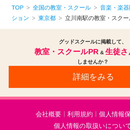
ドラム(2)
和太鼓(1)
オカリナ(1
TOP
全国の教室・スクール
音楽・楽器
ハーモニカ(1)
トロンボーン(1)
ション
東京都
立川南駅の教室・スクー
チューバ(1)
フルート(2)
サック
トランペット(2)
クラリネット(2
グッドスクールに掲載して、
教室・スクールPR
生徒さ
ゴスペル(1)
ジャズ(1)
民族楽器
&
しませんか？
二胡(2)
三味線(2)
沖縄三線(2)
詳細をみる
邦楽・J-POP(2)
ホルン(1)
音楽・楽器その他(2)
会社概要
利用規約
個人情報
個人情報の取扱いについ