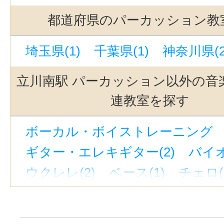
新線池袋駅(1)
緑が丘駅(東京)(1)
都道府県のパーカッション教
池ノ上駅(1)
新大久保駅(1)
京成
埼玉県(1)
千葉県(1)
神奈川県(2
恵比寿駅(東京)(1)
東京駅(1)
九
有楽町駅(1)
東北沢駅(1)
東高円
立川南駅 パーカッション以外の音
上野御徒町駅(1)
中目黒駅(1)
渋
連教室を探す
三軒茶屋駅(1)
銀座駅(1)
世田谷
ボーカル・ボイストレーニング （
町田駅(1)
代官山駅(1)
神泉駅(1
ギター・エレキギター(2)
バイオ
駒沢大学駅(1)
銀座一丁目駅(1)
ウクレレ(2)
ベース(1)
チェロ(
自由が丘駅(東京)(1)
立川駅(1)
ウッドベース(1)
ビオラ(1)
ピ
吉祥寺駅(1)
西太子堂駅(1)
池袋
ジャズピアノ(1)
キーボード・鍵
奥沢駅(1)