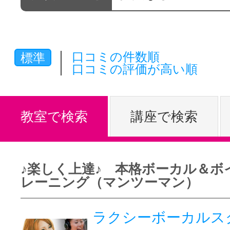
体験レッス
口コミの件数順
標準
やりたいこ
口コミの評価が高い順
特集をみる
教室で検索
講座で検索
グッドスク
♪楽しく上達♪ 本格ボーカル＆ボ
レーニング（マンツーマン）
掲載のお問
ラクシーボーカルス