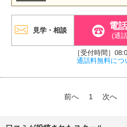
電
見学・相談
(通
［受付時間］08:00
通話料無料につ
前へ
1
次へ