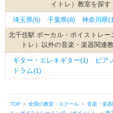
駒沢大学駅(3)
有楽町駅(3)
イトレ）教室を探す
自由が丘駅(東京)(3)
上野駅(3)
埼玉県(6)
千葉県(8)
神奈川県(1
西太子堂駅(3)
銀座駅(3)
奥沢駅
下北沢駅(3)
京成上野駅(3)
若林
北千住駅 ボーカル・ボイストレー
銀座一丁目駅(3)
緑が丘駅(東京)(
トレ）以外の音楽・楽器関連
池ノ上駅(3)
中目黒駅(3)
九品仏
ギター・エレキギター(1)
ピアノ
西武新宿駅(2)
立川南駅(2)
神泉
ドラム(1)
錦糸町駅(東京)(1)
飯田橋駅(1)
大森駅(東京)(1)
東新宿駅(1)
京
新高円寺駅(1)
東京駅(1)
綾瀬駅
赤羽駅(1)
千歳烏山駅(1)
東池袋
TOP
全国の教室・スクール
音楽・楽器
ル・ボイストレーニング （ボイトレ）
東