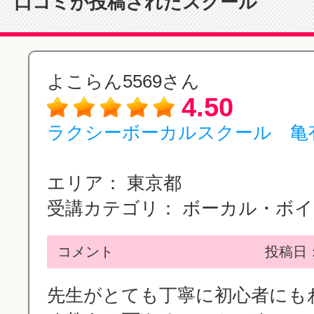
口コミが投稿されたスクール
こらん5569さん
4.50
クシーボーカルスクール 亀有
リア：
東京都
講カテゴリ：
ボーカル・ボイスト...
コメント
投稿日：2015/12/2
生がとても丁寧に初心者にもわかり