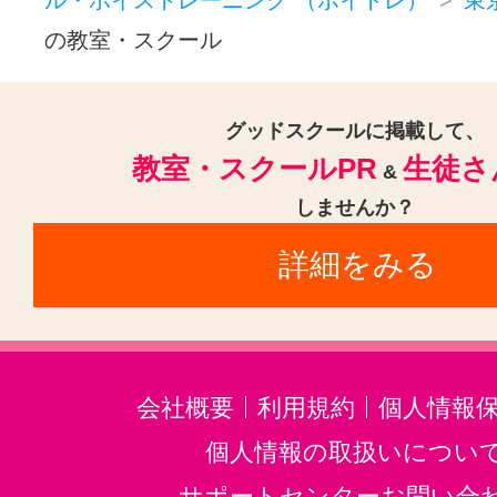
新小岩駅(1)
大森海岸駅(1)
新大
の教室・スクール
蓮沼駅(1)
南阿佐ケ谷駅(1)
金町
ときわ台駅(東京)(1)
笹塚駅(京王線
グッドスクールに掲載して、
東池袋四丁目駅(1)
教室・スクールPR
生徒さ
&
しませんか？
詳細をみる
会社概要
利用規約
個人情報
個人情報の取扱いについ
サポートセンターお問い合